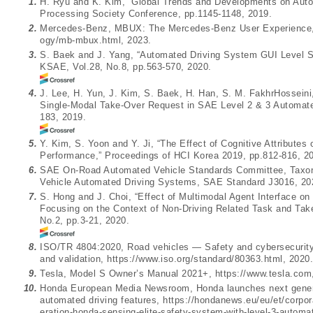
1.
H. Ryu and K. Kim, “Global Trends and Developments on Auto
Processing Society Conference, pp.1145-1148, 2019.
2.
Mercedes-Benz, MBUX: The Mercedes-Benz User Experience
ogy/mb-mbux.html
, 2023.
3.
S. Baek and J. Yang, “Automated Driving System GUI Level St
KSAE, Vol.28, No.8, pp.563-570, 2020.
4.
J. Lee, H. Yun, J. Kim, S. Baek, H. Han, S. M. FakhrHosseini
Single-Modal Take-Over Request in SAE Level 2 & 3 Automated
183, 2019.
5.
Y. Kim, S. Yoon and Y. Ji, “The Effect of Cognitive Attributes
Performance,” Proceedings of HCI Korea 2019, pp.812-816, 2
6.
SAE On-Road Automated Vehicle Standards Committee, Taxono
Vehicle Automated Driving Systems, SAE Standard J3016, 20
7.
S. Hong and J. Choi, “Effect of Multimodal Agent Interface o
Focusing on the Context of Non-Driving Related Task and Tak
No.2, pp.3-21, 2020.
8.
ISO/TR 4804:2020, Road vehicles — Safety and cybersecurity 
and validation,
https://www.iso.org/standard/80363.html
, 2020.
9.
Tesla, Model S Owner’s Manual 2021+,
https://www.tesla.com
10.
Honda European Media Newsroom, Honda launches next gener
automated driving features,
https://hondanews.eu/eu/et/corpo
eration-honda-sensing-elite-safety-system-with-level-3-automat