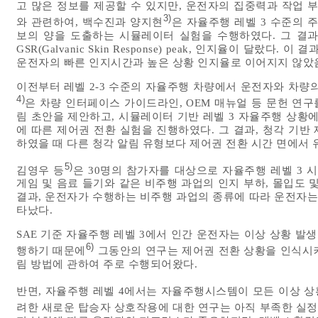
고 많은 정보를 제공할 수 있지만, 운전자의 집중력과 작업 
3)
와 관련하여, 백수진과 양지현
은 자율주행 레벨 3 수준의 
보의 양을 도출하는 시뮬레이터 실험을 수행하였다. 그 결과
GSR(Galvanic Skin Response) peak, 인지율이 달랐
운전자의 빠른 인지시간과 높은 상황 인지율로 이어지지 않았
이전부터 레벨 2-3 수준의 자율주행 차량에서 운전자와 차량
4)
은 차량 인터페이스 가이드라인, OEM 매뉴얼 등 문헌 연구를
림 초안을 제안하고, 시뮬레이터 기반 레벨 3 자율주행 상황
에 따른 제어권 전환 실험을 진행하였다. 그 결과, 청각 기반
하였을 때 다른 청각 알림 유형보다 제어권 전환 시간 면에서 
5)
김영우 등
은 30명의 참가자를 대상으로 자율주행 레벨 3 
게임 및 음료 들기와 같은 비주행 과업의 인지 부하, 몰입도 
결과, 운전자가 수행하는 비주행 과업의 종류에 따라 운전자는
타났다.
SAE 기준 자율주행 레벨 3에서 인간 운전자는 이상 상황 발생 시 대
6)
행하기 때문에
그동안의 연구는 제어권 전환 상황을 인식시
림 방법에 관하여 주로 수행되어왔다.
반면, 자율주행 레벨 4에서는 자율주행시스템이 모든 이상 
려한 새로운 탑승자 상호작용에 대한 연구는 아직 부족한 실정