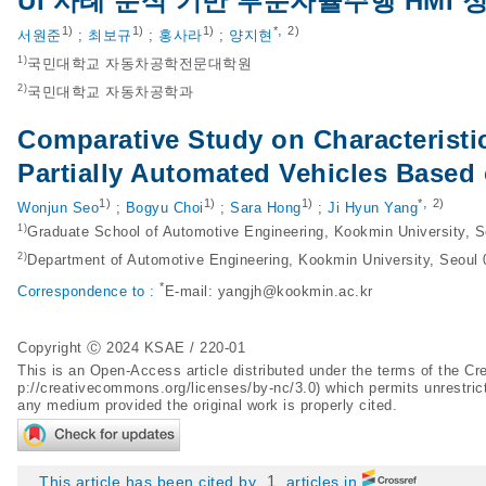
UI 사례 분석 기반 부분자율주행 HMI 
,
1)
1)
1)
*
2)
서원준
;
최보규
;
홍사라
;
양지현
1)
국민대학교 자동차공학전문대학원
2)
국민대학교 자동차공학과
Comparative Study on Characteristic
Partially Automated Vehicles Based
,
1)
1)
1)
*
2)
Wonjun Seo
;
Bogyu Choi
;
Sara Hong
;
Ji Hyun Yang
1)
Graduate School of Automotive Engineering, Kookmin University, 
2)
Department of Automotive Engineering, Kookmin University, Seoul
*
Correspondence to :
E-mail:
yangjh@kookmin.ac.kr
Copyright Ⓒ 2024 KSAE / 220-01
This is an Open-Access article distributed under the terms of the 
p://creativecommons.org/licenses/by-nc/3.0
) which permits unrestric
any medium provided the original work is properly cited.
1
This article has been cited by
articles in