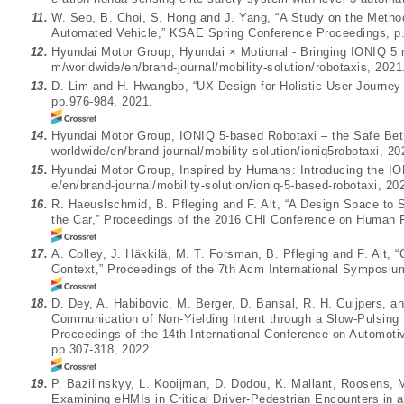
11.
W. Seo, B. Choi, S. Hong and J. Yang, “A Study on the Metho
Automated Vehicle,” KSAE Spring Conference Proceedings, p.
12.
Hyundai Motor Group, Hyundai × Motional - Bringing IONIQ 5 r
m/worldwide/en/brand-journal/mobility-solution/robotaxis
, 2021
13.
D. Lim and H. Hwangbo, “UX Design for Holistic User Journey
pp.976-984, 2021.
14.
Hyundai Motor Group, IONIQ 5-based Robotaxi – the Safe Bet
worldwide/en/brand-journal/mobility-solution/ioniq5robotaxi
, 20
15.
Hyundai Motor Group, Inspired by Humans: Introducing the I
e/en/brand-journal/mobility-solution/ioniq-5-based-robotaxi
, 20
16.
R. Haeuslschmid, B. Pfleging and F. Alt, “A Design Space to 
the Car,” Proceedings of the 2016 CHI Conference on Human 
17.
A. Colley, J. Häkkilä, M. T. Forsman, B. Pfleging and F. Alt, 
Context,” Proceedings of the 7th Acm International Symposiu
18.
D. Dey, A. Habibovic, M. Berger, D. Bansal, R. H. Cuijpers, an
Communication of Non-Yielding Intent through a Slow-Pulsing 
Proceedings of the 14th International Conference on Automotiv
pp.307-318, 2022.
19.
P. Bazilinskyy, L. Kooijman, D. Dodou, K. Mallant, Roosens, 
Examining eHMIs in Critical Driver-Pedestrian Encounters in a