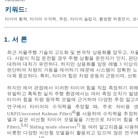
키워드:
타이어 횡력
,
타이어 수직력
,
추정
,
타이어 슬립각
,
횡방향 하중전이
,
코
1. 서 론
최근 자율주행 기술의 고도화 및 본격적 상용화를 앞두고, 자
다. 사람이 직접 운전할 경우 주행 상황을 운전자가 인지, 판
대하여 대처가 유연하다. 하지만 상용화를 앞둔 레벨 3 이상의
판단하여 차량의 거동을 제어하기 때문에 시스템이 정확한 노면
더욱 중요하다. 특히, 타이어 힘은 차량 운동의 근원이며, 선
하지만 제어 관점에서 이러한 타이어 힘을 직접 측정하기 위
유발하고 혹독한 실차 주행 환경에서는 여러 측정 오차가 발생
타이어 힘을 차량 동역학 모델에 근거하여 다양한 추정 알고
연구에서 타이어의 수직력을 추정할 때, 주로 저비용 센서
4)
UKF(Unscented Kalman Filter)
를 사용하여 수직력을 추정하였
델과 같은 비선형 타이어 모델들을 기반으로 타이어 힘을 추정하였
5
6)
7)
,
Filter),
Sliding mode observer
등 여러 알고리즘을 사용하
비롯한 다양한 비선형 모델들이 활용되고 있으며 많은 연구에