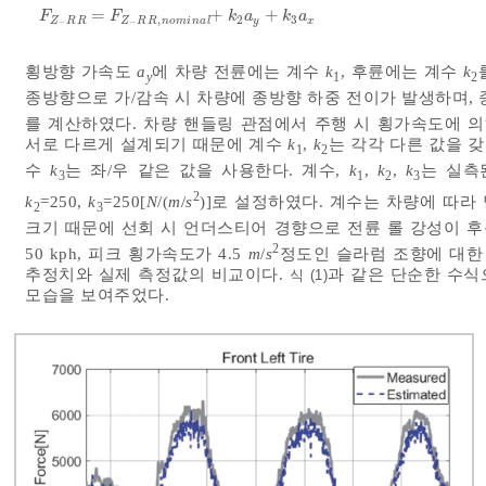
=
+
+
F
F
k
a
k
a
,
2
3
Z
R
R
Z
R
R
n
o
m
i
n
a
l
y
x
−
−
횡방향 가속도
a
에 차량 전륜에는 계수
k
, 후륜에는 계수
k
y
1
2
종방향으로 가/감속 시 차량에 종방향 하중 전이가 발생하며,
를 계산하였다. 차량 핸들링 관점에서 주행 시 횡가속도에 의
서로 다르게 설계되기 때문에 계수
k
,
k
는 각각 다른 값을 
1
2
수
k
는 좌/우 같은 값을 사용한다. 계수,
k
,
k
,
k
는 실측
3
1
2
3
2
k
=250,
k
=250[
N
/(
m
/
s
)]로 설정하였다. 계수는 차량에 따라
2
3
크기 때문에 선회 시 언더스티어 경향으로 전륜 롤 강성이 후
2
50 kph, 피크 횡가속도가 4.5
m
/
s
정도인 슬라럼 조향에 대한
추정치와 실제 측정값의 비교이다.
과 같은 단순한 수식
식 (1)
모습을 보여주었다.