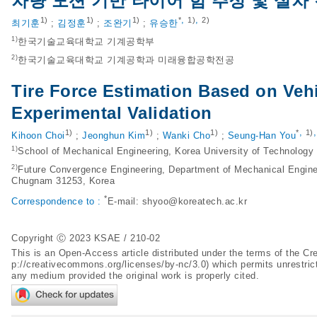
차량 모션 기반 타이어 힘 추정 및 실차
,
,
1)
1)
1)
*
1)
2)
최기훈
;
김정훈
;
조완기
;
유승한
1)
한국기술교육대학교 기계공학부
2)
한국기술교육대학교 기계공학과 미래융합공학전공
Tire Force Estimation Based on Vehi
Experimental Validation
,
1)
1)
1)
*
1)
Kihoon Choi
;
Jeonghun Kim
;
Wanki Cho
;
Seung-Han You
1)
School of Mechanical Engineering, Korea University of Technolog
2)
Future Convergence Engineering, Department of Mechanical Enginee
Chugnam 31253, Korea
*
Correspondence to :
E-mail:
shyoo@koreatech.ac.kr
Copyright Ⓒ 2023 KSAE / 210-02
This is an Open-Access article distributed under the terms of the 
p://creativecommons.org/licenses/by-nc/3.0
) which permits unrestric
any medium provided the original work is properly cited.