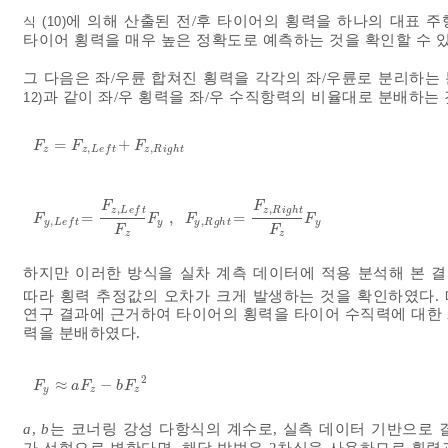
에 의해 산출된 전/후 타이어의 횡력을 하나의 대표 
식 (10)
타이어 횡력을 매우 높은 정확도로 예측하는 것을 확인할 수 있
그 다음은 좌/우륜 합쳐진 횡력을 각각의 좌/우륜로 분리하는
과 같이 좌/우 횡력을 좌/우 수직항력의 비율대로 분배하는 
12)
=
+
F
z
=
F
z
,
L
e
f
t
+
F
z
,
R
i
g
h
t
F
F
F
,
,
z
z
R
i
g
h
t
z
L
e
f
t
F
F
,
,
z
L
e
f
t
z
R
i
g
h
t
=
,
=
F
y
,
L
e
f
t
=
F
z
,
L
e
f
t
F
z
F
y
,
F
y
,
R
g
h
t
=
F
z
,
R
i
g
h
t
F
z
F
y
F
F
F
F
,
,
y
y
R
g
h
t
y
y
L
e
f
t
F
F
z
z
하지만 이러한 방식을 실차 계측 데이터에 적용 분석해 본 결
따라 횡력 추정값의 오차가 크게 발생하는 것을 확인하였다.
연구 결과에 근거하여 타이어의 횡력을 타이어 수직력에 대한 
력을 분배하였다.
2
≈
−
F
y
≈
a
F
z
-
b
F
z
2
F
a
F
b
F
y
z
z
a
,
b
는 코너링 강성 다항식의 계수로, 실측 데이터 기반으로 
가 선형으로 변한다면, 해당 방법은 2차식을 사용하므로 횡력