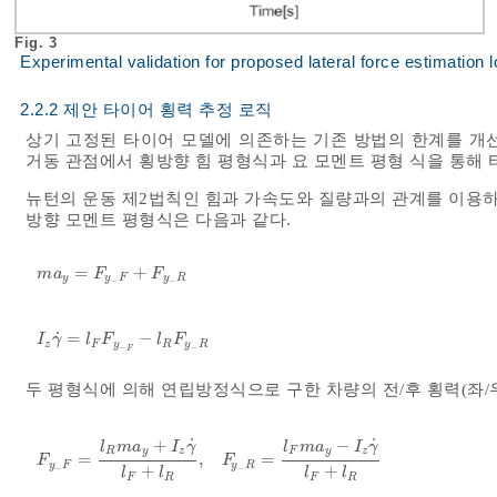
Fig. 3
Experimental validation for proposed lateral force estimation 
2.2.2 제안 타이어 횡력 추정 로직
상기 고정된 타이어 모델에 의존하는 기존 방법의 한계를 개
거동 관점에서 횡방향 힘 평형식과 요 모멘트 평형 식을 통해
뉴턴의 운동 제2법칙인 힘과 가속도와 질량과의 관계를 이용하
방향 모멘트 평형식은 다음과 같다.
=
+
m
a
y
=
F
y
-
F
+
F
y
-
R
m
a
F
F
y
y
F
y
R
−
−
˙
=
−
I
z
γ
˙
=
l
F
F
y
-
F
-
l
R
F
y
-
R
I
γ
l
F
l
F
z
F
y
R
y
R
−
−
F
두 평형식에 의해 연립방정식으로 구한 차량의 전/후 횡력(좌/
˙
˙
+
−
l
m
a
I
γ
l
m
a
I
γ
R
y
z
F
y
z
=
,
=
F
y
-
F
=
l
R
m
a
y
+
I
z
γ
˙
l
F
+
l
R
,
F
y
-
R
=
l
F
m
a
y
-
I
z
γ
˙
l
F
+
l
R
F
F
y
F
y
R
+
+
−
−
l
l
l
l
F
R
F
R