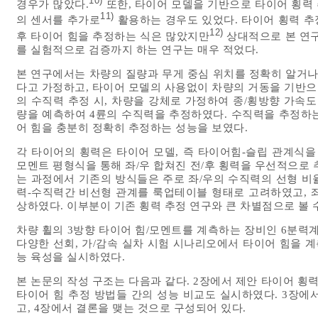
10)
경우가 많았다.
또한, 타이어 모델을 기반으로 타이어 횡력 추
11)
의 센서를 추가로
활용하는 경우도 있었다. 타이어 횡력 추정 
12)
후 타이어 힘을 추정하는 식은 많았지만
상대적으로 본 연구
를 실험적으로 검증까지 하는 연구는 매우 적었다.
본 연구에서는 차량의 질량과 무게 중심 위치를 정확히 알거나
다고 가정하고, 타이어 모델의 사용없이 차량의 거동을 기반으
의 수직력 추정 시, 차량을 강체로 가정하여 종/횡방향 가속도 센서 
량을 예측하여 4륜의 수직력을 추정하였다. 수직력을 추정하
어 힘을 충분히 정확히 추정하는 성능을 보였다.
각 타이어의 횡력은 타이어 모델, 즉 타이어힘-슬립 관계식을
모멘트 평형식을 통해 좌/우 합쳐진 전/후 횡력을 우선적으로 추
는 과정에서 기존의 방식들은 주로 좌/우의 수직력의 선형 비
력-수직력간 비선형 관계를 룩업테이블 형태로 고려하였고, 좌
상하였다. 이부분이 기존 횡력 추정 연구와 큰 차별점으로 볼 수
차량 휠의 3방향 타이어 힘/모멘트를 계측하는 장비인 6분력계(Whee
다양한 선회, 가/감속 실차 시험 시나리오에서 타이어 힘을 계
능 육성을 실시하였다.
본 논문의 작성 구조는 다음과 같다. 2장에서 제안 타이어 횡
타이어 힘 추정 방법들 간의 성능 비교도 실시하였다. 3장에
고, 4장에서 결론을 맺는 것으로 구성되어 있다.