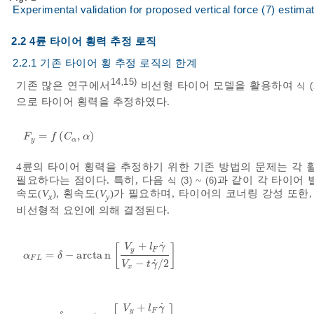
Experimental validation for proposed vertical force (7) estimat
2.2 4륜 타이어 횡력 추정 로직
2.2.1 기존 타이어 횡 추정 로직의 한계
14
15)
,
기존 많은 연구에서
비선형 타이어 모델을 활용하여
식 (
으로 타이어 횡력을 추정하였다.
=
(
,
)
F
y
=
f
C
α
,
α
F
f
C
α
y
α
4륜의 타이어 횡력을 추정하기 위한 기존 방법의 문제는 각 
필요하다는 점이다. 특히, 다음
~
과 같이 각 타이어
식 (3)
(6)
속도(
V
), 횡속도(
V
)가 필요하며, 타이어의 코너링 강성 또한
x
y
비선형적 요인에 의해 결정된다.
˙
+
V
l
γ
[
]
y
F
=
−
a
r
c
t
a
n
α
F
L
=
δ
-
a
r
c
t
a
n
V
y
+
l
F
γ
˙
V
x
-
t
γ
˙
/
2
α
δ
F
L
˙
−
/
2
V
t
γ
x
˙
+
V
l
γ
y
F