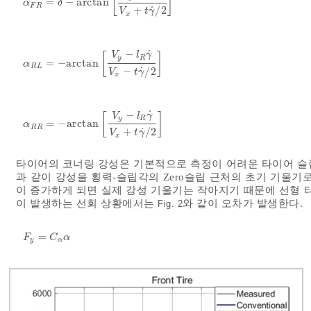
[
]
=
−
arctan
α
F
R
=
δ
-
arctan
V
y
+
l
F
γ
˙
V
x
+
t
γ
˙
/
2
α
δ
F
R
˙
+
/
2
V
t
γ
x
˙
−
V
l
γ
[
]
y
R
=
−
arctan
α
R
L
=
-
arctan
V
y
-
l
R
γ
˙
V
x
-
t
γ
˙
/
2
α
R
L
˙
−
/
2
V
t
γ
x
˙
−
V
l
γ
[
]
y
R
=
−
arctan
α
R
R
=
-
arctan
V
y
-
l
R
γ
˙
V
x
+
t
γ
˙
/
2
α
R
R
˙
+
/
2
V
t
γ
x
타이어의 코너링 강성은 기본적으로 측정이 어려운 타이어 
과 같이 강성을 횡력-슬립각의 Zero슬립 근처의 초기 기울기
이 증가하게 되면 실제 강성 기울기는 작아지기 때문에 선형 
이 발생하는 선회 상황에서는
와 같이 오차가 발생한다.
Fig. 2
=
F
y
=
C
α
α
F
C
α
y
α