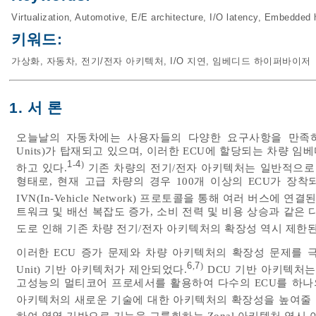
Virtualization
,
Automotive
,
E/E architecture
,
I/O latency
,
Embedded h
키워드:
가상화
,
자동차
,
전기/전자 아키텍처
,
I/O 지연
,
임베디드 하이퍼바이저
1. 서 론
오늘날의 자동차에는 사용자들의 다양한 요구사항을 만족하기 위해서
Units)가 탑재되고 있으며, 이러한 ECU에 할당되는 차량
1
4
-
)
하고 있다.
기존 차량의 전기/전자 아키텍처는 일반적으로 
형태로, 현재 고급 차량의 경우 100개 이상의 ECU가 장착되어 있으
IVN(In-Vehicle Network) 프로토콜을 통해 여러 버스에 연결
트워크 및 배선 복잡도 증가, 소비 전력 및 비용 상승과 같은
도로 인해 기존 차량 전기/전자 아키텍처의 확장성 역시 제한된
이러한 ECU 증가 문제와 차량 아키텍처의 확장성 문제를 극복하기
6
7
,
)
Unit) 기반 아키텍처가 제안되었다.
DCU 기반 아키텍처는
고성능의 멀티코어 프로세서를 활용하여 다수의 ECU를 하나의
아키텍처의 새로운 기술에 대한 아키텍처의 확장성을 높여줄 