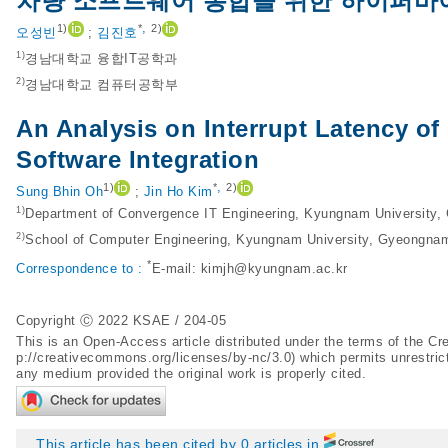
차량 소프트웨어 통합을 위한 하이퍼바
,
1)
*
2)
오성빈
;
김진호
1)
경남대학교 융합IT공학과
2)
경남대학교 컴퓨터공학부
An Analysis on Interrupt Latency of
Software Integration
,
1)
*
2)
Sung Bhin Oh
;
Jin Ho Kim
1)
Department of Convergence IT Engineering, Kyungnam University
2)
School of Computer Engineering, Kyungnam University, Gyeongna
*
Correspondence to :
E-mail:
kimjh@kyungnam.ac.kr
Copyright Ⓒ 2022 KSAE / 204-05
This is an Open-Access article distributed under the terms of the 
p://creativecommons.org/licenses/by-nc/3.0
) which permits unrestric
any medium provided the original work is properly cited.
This article has been cited by 0 articles in