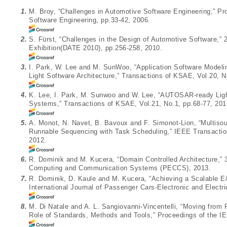
1.
M. Broy, “Challenges in Automotive Software Engineering,” Pro
Software Engineering, pp.33-42, 2006.
2.
S. Fürst, “Challenges in the Design of Automotive Software,”
Exhibition(DATE 2010), pp.256-258, 2010.
3.
I. Park, W. Lee and M. SunWoo, “Application Software Model
Light Software Architecture,” Transactions of KSAE, Vol.20, N
4.
K. Lee, I. Park, M. Sunwoo and W. Lee, “AUTOSAR-ready Ligh
Systems,” Transactions of KSAE, Vol.21, No.1, pp.68-77, 201
5.
A. Monot, N. Navet, B. Bavoux and F. Simonot-Lion, “Multis
Runnable Sequencing with Task Scheduling,” IEEE Transactions
2012.
6.
R. Dominik and M. Kucera, “Domain Controlled Architecture,”
Computing and Communication Systems (PECCS), 2013.
7.
R. Dominik, D. Kaule and M. Kucera, “Achieving a Scalable E/
International Journal of Passenger Cars-Electronic and Electr
8.
M. Di Natale and A. L. Sangiovanni-Vincentelli, “Moving from 
Role of Standards, Methods and Tools,” Proceedings of the IE