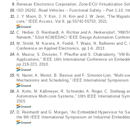
9.
Renesas Electronics Corporation, Zone-ECU Virtualization So
10.
ISO 26262, Road Vehicles – Functional Safety – Part 1-10, Int
11.
J. Y. Moon, D. Y. Kim, J. H. Kim and J. W. Jeon, “The Migrati
core,” IEEE Access, Vol.9, pp.55742-55753, 2021.
12.
C. Herber, D. Reinhardt, A. Richter and A. Herkersdorf, “HW/SW 
Network,” 52nd ACM/EDAC/ IEEE Design Automation Conferen
13.
M. Strobl, M. Kucera, A. Foeldi, T. Waas, N. Balbierer and C. H
Conference on Applied Electronics, pp.1-6, 2013.
14.
A. Masrur, S. Drossler, T. Pfeuffer and S. Chakraborty, “VM-
Applications,” IEEE 16th International Conference on Embed
pp.218-223, 2010.
15.
N. Navet, A. Monot, B. Bavoux and F. Simonot-Lion, “Multi-s
Mechanisms and Scheduling,” IEEE International Symposium on
16.
A. Kohn, M. Käßmeyer, R. Schneider, A. Roger, C. Stellwag and
Automotive Multi-core Systems,” 10th IEEE International Sy
2015
17.
D. Reinhardt and G. Morgan, “An Embedded Hypervisor for Sa
the 9th IEEE International Symposium on Industrial Embedde