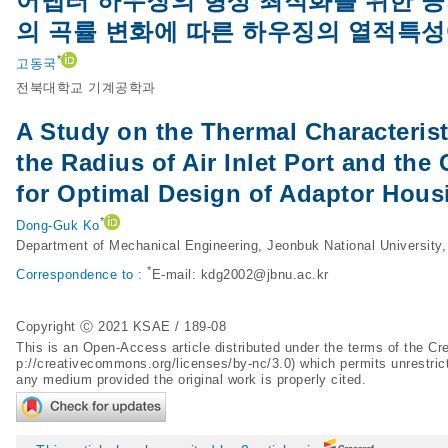
어댑터 하우징의 형상 최적화를 위한 공기 
의 곡률 변화에 따른 하우징의 열적특성
*
고동국
전북대학교 기계공학과
A Study on the Thermal Characteris
the Radius of Air Inlet Port and the
for Optimal Design of Adaptor Hous
*
Dong-Guk Ko
Department of Mechanical Engineering, Jeonbuk National University
*
Correspondence to :
E-mail:
kdg2002@jbnu.ac.kr
Copyright Ⓒ 2021 KSAE / 189-08
This is an Open-Access article distributed under the terms of the 
p://creativecommons.org/licenses/by-nc/3.0
) which permits unrestric
any medium provided the original work is properly cited.