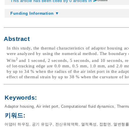
This article has been cited by 0 articles in
Funding Information ▼
Abstract
In this study, the thermal characteristics of adaptor housing ac
were analyzed by using the numerical method. The boundary c
2
W/m
and 1 second, 2 seconds, 5 seconds, and 10 seconds, resp
of lot-tracking edge are 0.0 mm, 0.5 mm, 1.0 mm, and 2.0 mm.
by up to 34 % when the radius of the air inlet port in the adap
effect of thermal strain by up to 38 % when the curvature of lo
Keywords:
Adaptor housing
,
Air inlet port
,
Computational fluid dynamics
,
Therma
키워드:
어댑터 하우징
,
공기 유입구
,
전산유체역학
,
열적특성
,
접합면
,
열변형률