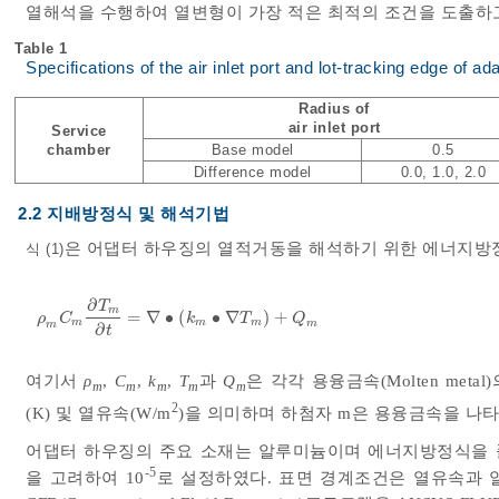
열해석을 수행하여 열변형이 가장 적은 최적의 조건을 도출하
Table 1
Specifications of the air inlet port and lot-tracking edge of a
Radius of
air inlet port
Service
chamber
Base model
0.5
Difference model
0.0, 1.0, 2.0
2.2 지배방정식 및 해석기법
은 어댑터 하우징의 열적거동을 해석하기 위한 에너지방
식 (1)
∂
T
m
=
∇
∙
(
∙
∇
)
+
ρ
m
C
m
∂
T
m
∂
t
=
∇
•
k
m
•
∇
T
m
+
Q
m
ρ
C
k
T
Q
m
m
m
m
m
∂
t
여기서
ρ
,
C
,
k
,
T
과
Q
은 각각 용융금속(Molten metal)
m
m
m
m
m
2
(K) 및 열유속(W/m
)을 의미하며 하첨자 m은 용융금속을 나타
어댑터 하우징의 주요 소재는 알루미늄이며 에너지방정식을 풀기 위
-5
을 고려하여 10
로 설정하였다. 표면 경계조건은 열유속과 