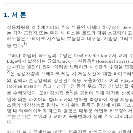
1. 서 론
상용차량용 액추에이터의 주요 부품인 어댑터 하우징은 Service ch
는 각각 급정지 또는 주차 시 피스톤 로드와 파워 스프링의 
하우징은 브레이크 시스템의 효율성과 내구성, 기밀성 그리고
1)
을 한다.
그러나 어댑터 하우징의 수명은 대략 60,000 km로서 교체 
Edge에서 발생되는 균열(Crack)과 잔류응력(Residual stres
손시키는 원인이 된다. 이러한 브레이크 시스템의 수명을 연장
2)
은 상용차량의 브레이크 제동 시 제동시간에 대한 파이프라
의 압력과 손실압력의 상관관계식을 도출하였다. 이외 Vijaya
(Molten metal)이 응고ㆍ냉각과정 동안 주조 공정 상 발
5)
를 수행하였다. 또한 김성집 등
은 금형에 의해 제작된 상용차
열에 의한 타이어의 힘(Force)의 변화를 측정하여 차량 
스템의 냉각성능을 향상시키기 위해 통풍구 형상에 따른 디스
템 내 액추에이터의 파손과 결함은 대부분 어댑터 하우징에서 발생
부분은 다른 부위와 비교하여 곡률변화가 심해 주요 피로파괴
다.
따라서 본 연구에서는 어댑터 하우징을 반영구적으로 사용하