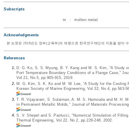
Subscripts
m
:
molten metal
Acknowledgments
본 논문은 2018년도 정부(교육부)의 재원으로 한국연구재단의 지원을 받아 수행된 기
References
1.
D. G. Ko, S. S. Myung, B. Y. Kang and M. S. Kim, “A Study on
Port Temperature Boundary Conditions of a Flange Case,” Jou
Vol.21, No.5, pp.905-915, 2019.
2.
M. G. Kim, S. K. Ko and M. W. Lee, “A Study for the Cooling 
Korean Society of Marine Engineering, Vol.32, No.4, pp.563-5
3.
T. R. Vijayaram, S. Sulaiman, A. M. S. Hamouda and M. H. M. 
in Permanent Metallic Molds,” Journal of Materials Processing
4.
S. V. Shepel and S. Paolucci, “Numerical Simulation of Filling
Thermal Engineering, Vol.22, No.2, pp.229-248, 2002.