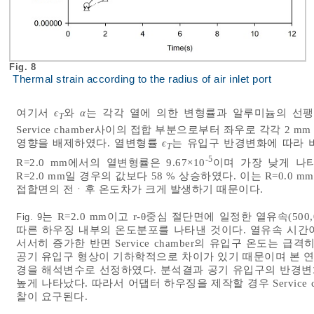
Fig. 8
Thermal strain according to the radius of air inlet port
여기서
ϵ
와
α
는 각각 열에 의한 변형률과 알루미늄의 선팽창계수
T
Service chamber사이의 접합 부분으로부터 좌우로 각각 
영향을 배제하였다. 열변형률
ϵ
는 유입구 반경변화에 따라 
T
-5
R=2.0 mm에서의 열변형률은 9.67×10
이며 가장 낮게 나타났
R=2.0 mm일 경우의 값보다 58 % 상승하였다. 이는 R=0
접합면의 전ㆍ후 온도차가 크게 발생하기 때문이다.
는 R=2.0 mm이고 r-θ중심 절단면에 일정한 열유속(500,0
Fig. 9
따른 하우징 내부의 온도분포를 나타낸 것이다. 열유속 시간이 증
서서히 증가한 반면 Service chamber의 유입구 온도는 급격히
공기 유입구 형상이 기하학적으로 차이가 있기 때문이며 본 연구에서
경을 해석변수로 선정하였다. 분석결과 공기 유입구의 반경변화에
높게 나타났다. 따라서 어댑터 하우징을 제작할 경우 Service
찰이 요구된다.