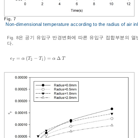
Fig. 7
Non-dimensional temperature according to the radius of air inl
은 공기 유입구 반경변화에 따른 유입구 접합부분의 열
Fig. 8
다.
=
(
−
)
=
Δ
ϵ
T
=
α
T
2
-
T
1
=
α
∆
T
ϵ
α
T
T
α
T
2
1
T