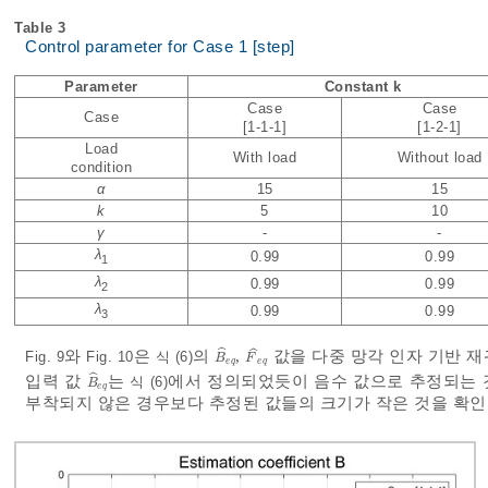
Table 3
Control parameter for Case 1 [step]
Parameter
Constant k
Case
Case
Case
[1-1-1]
[1-2-1]
Load
With load
Without load
condition
α
15
15
k
5
10
γ
-
-
λ
0.99
0.99
1
λ
0.99
0.99
2
λ
0.99
0.99
3
ˆ
ˆ
와
은
의
,
값을 다중 망각 인자 기반 
Fig. 9
Fig. 10
식 (6)
B
^
e
q
F
^
e
q
B
F
e
q
e
q
ˆ
입력 값
는
에서 정의되었듯이 음수 값으로 추정되는
식 (6)
B
^
e
q
B
e
q
부착되지 않은 경우보다 추정된 값들의 크기가 작은 것을 확인