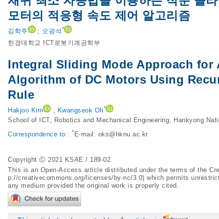
재귀 최소 자승법을 이용하는 적분 슬라이
모터의 적응형 속도 제어 알고리즘
*
김학주
;
오광석
한경대학교 ICT로봇기계공학부
Integral Sliding Mode Approach for 
Algorithm of DC Motors Using Recur
Rule
*
Hakjoo Kim
;
Kwangseok Oh
School of ICT, Robotics and Mechanical Engineering, Hankyong Nati
*
Correspondence to :
E-mail:
oks@hknu.ac.kr
Copyright Ⓒ 2021 KSAE / 189-02
This is an Open-Access article distributed under the terms of the 
p://creativecommons.org/licenses/by-nc/3.0
) which permits unrestric
any medium provided the original work is properly cited.