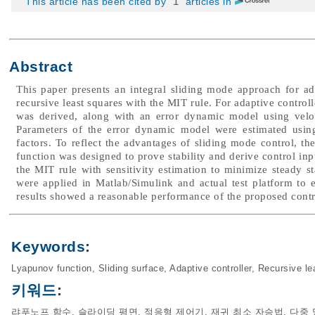
1
This article has been cited by
articles in
Abstract
This paper presents an integral sliding mode approach for a
recursive least squares with the MIT rule. For adaptive contro
was derived, along with an error dynamic model using veloc
Parameters of the error dynamic model were estimated using 
factors. To reflect the advantages of sliding mode control, t
function was designed to prove stability and derive control inp
the MIT rule with sensitivity estimation to minimize steady st
were applied in Matlab/Simulink and actual test platform to 
results showed a reasonable performance of the proposed contr
Keywords:
Lyapunov function
,
Sliding surface
,
Adaptive controller
,
Recursive le
키워드:
랴푸노프 함수
,
슬라이딩 평면
,
적응형 제어기
,
재귀 최소 자승법
,
다중 