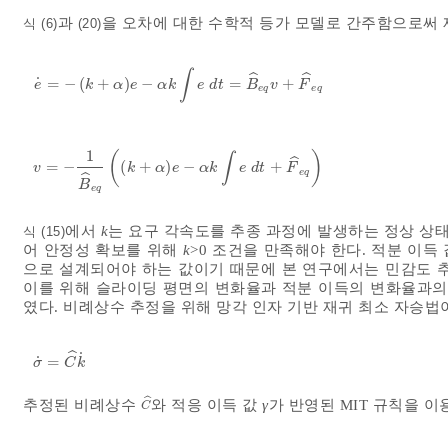
과
을 오차에 대한 수학적 등가 모델로 간주함으로써 
식 (6)
(20)
∫
ˆ
ˆ
˙
=
−
(
+
)
−
=
+
e
˙
=
-
k
+
α
e
-
α
k
∫
e
d
t
=
B
^
e
q
v
+
F
^
e
q
e
k
α
e
α
k
e
d
t
B
v
F
e
q
e
q
1
(
)
∫
ˆ
=
−
(
+
)
−
+
v
=
-
1
B
^
e
q
k
+
α
e
-
α
k
∫
e
d
t
+
F
^
e
q
v
k
α
e
α
k
e
d
t
F
e
q
ˆ
B
e
q
에서
k
는 요구 각속도를 추종 과정에 발생하는 정상 상태
식 (15)
어 안정성 확보를 위해
k
>0 조건을 만족해야 한다. 적분 이득
으로 설계되어야 하는 값이기 때문에 본 연구에서는 민감도 추
이를 위해 슬라이딩 평면의 변화율과 적분 이득의 변화율과의
였다. 비례상수 추정을 위해 망각 인자 기반 재귀 최소 자승법
ˆ
˙
˙
=
σ
˙
=
C
^
k
˙
σ
C
k
ˆ
추정된 비례상수
와 적응 이득 값
γ
가 반영된 MIT 규칙을 
C
^
C