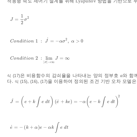
적응형 속도 제어기 설계를 위해 Lyapunov 방법을 기반으로
1
2
=
J
=
1
2
σ
2
J
σ
2
˙
2
1
:
=
−
,
>
0
C
o
n
d
i
t
i
o
n
1
:
J
˙
=
-
α
σ
2
,
α
>
0
C
o
n
d
i
t
i
o
n
J
α
σ
α
2
:
lim
=
∞
C
o
n
d
i
t
i
o
n
2
:
lim
σ
→
∞
J
=
∞
C
o
n
d
i
t
i
o
n
J
|
|
→
∞
σ
은 비용함수의 감쇠율을 나타내는 양의 정부호
α
와 함
식 (17)
다.
,
,
을 이용하여 정의된 조건 기반 오차 모델은
식 (15)
(16)
(17)
2
(
)
(
)
∫
∫
˙
˙
=
+
(
+
)
=
−
−
J
˙
=
e
+
k
∫
e
d
t
e
˙
+
k
e
=
-
α
e
-
k
∫
e
d
t
2
J
e
k
e
d
t
e
k
e
α
e
k
e
d
t
∫
˙
=
−
(
+
)
−
e
˙
=
-
k
+
α
e
-
α
k
∫
e
d
t
e
k
α
e
α
k
e
d
t