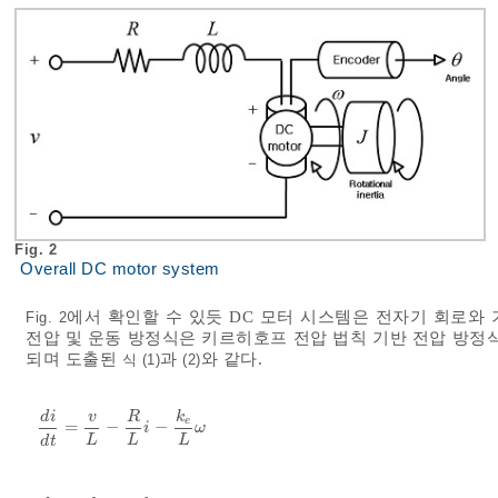
Fig. 2
Overall DC motor system
에서 확인할 수 있듯 DC 모터 시스템은 전자기 회로와 
Fig. 2
전압 및 운동 방정식은 키르히호프 전압 법칙 기반 전압 방정
되며 도출된
과
와 같다.
식 (1)
(2)
d
i
v
R
k
e
=
−
−
d
i
d
t
=
v
L
-
R
L
i
-
k
e
L
ω
i
ω
L
L
L
d
t