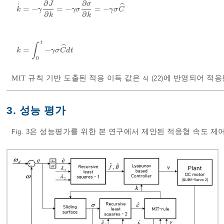
∂
∂
J
σ
ˆ
˙
=
−
=
−
=
−
k
˙
=
-
γ
∂
J
∂
k
=
-
γ
σ
∂
σ
∂
k
=
-
γ
σ
C
^
k
γ
γ
σ
γ
σ
C
∂
∂
k
k
t
∫
ˆ
=
−
k
=
∫
0
t
-
γ
σ
C
^
d
t
k
γ
σ
C
d
t
0
MIT 규칙 기반 도출된 적응 이득 값은
에 반영되어 적응
식 (22)
3. 성능 평가
은 성능평가를 위한 본 연구에서 제안된 적응형 속도 제
Fig. 3