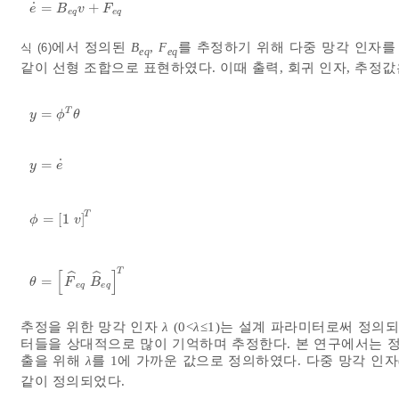
˙
=
+
e
˙
=
B
e
q
v
+
F
e
q
e
B
v
F
e
q
e
q
에서 정의된
B
,
F
를 추정하기 위해 다중 망각 인자
식 (6)
eq
eq
같이 선형 조합으로 표현하였다. 이때 출력, 회귀 인자, 추정
T
=
y
=
ϕ
T
θ
y
ϕ
θ
˙
=
y
=
e
˙
y
e
T
=
[
1
]
ϕ
=
1
v
T
ϕ
v
T
[
]
ˆ
ˆ
=
θ
=
F
^
e
q
B
^
e
q
T
θ
F
B
e
q
e
q
추정을 위한 망각 인자
λ
(0<
λ
≤1)는 설계 파라미터로써 정의
터들을 상대적으로 많이 기억하며 추정한다. 본 연구에서는 정
출을 위해
λ
를 1에 가까운 값으로 정의하였다. 다중 망각 인자
같이 정의되었다.