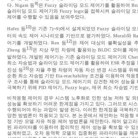
9)
다. Nigam 등
은 Fuzzy 슬라이딩 모드 제어기를 활용하여 Bru
슬라이딩 모드 제어기와 Fuzzy logic을 접목시켜 슬라이
제어를 수행할 수 있음을 보여주었다.
10)
Hafez 등
은 기존 7)~9)에서 설계되었던 Fuzzy 슬라이딩
터의 속도 제어 시나리오를 기반으로 평가하였다. Murali와 Ra
12)
어기를 개발하였다. Ren 등
은 제어 대상의 불확실성을 
13)
Zheng 등
은 지상 무인 차량에 활용되는 BLDC 모터를 제
발하였다. 개발된 제어기는 기존 슬라이딩 모드 제어기의 Chatter
최소 자승법과 슬라이딩 모드 제어기를 활용하여 ESR 추정을
16)
진성 등
은 자율 주행 차량의 자동 차선 변경 시스템을 위
순환 최소 자승법 기반 Eta-reachability 조건을 이용하여
구 조사를 통해 슬라이딩 모드 제어기의 강건한 제어 성능을
극복하기 위해 PID 제어기, Fuzzy logic, 재귀 최소 자승
비적응형 제어의 경우 시스템 노후화로 인한 성능 저하 및 
성능을 확보하기 어려운 한계점을 가지고 있다. 그러므로 시
수행되어야 하는 과업이 발생 된다. 이러한 한계점을 극복하기 
양한 방법론이 적용되고 있다. 본 논문에서 제안하는 적응형 
정 기반 모델 자유 적응 제어 방법론을 제안한다. 제어 알고
된 파라미터를 이용하여 합리적인 제어 성능을 확보할 수 있는
설계하였고, 오차 동역학 모델의 집중화된 파라미터들을 재귀 최