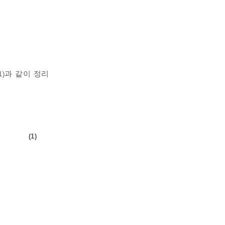
과 같이 정리
1)
+
r
3
T
c
3
+
r
4
T
c
4
-
T
o
r
f
T
o
-
T
w
0
(1)