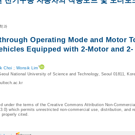
된 전기구동 자동차의 작동모드 및 모터토
학과
 through Operating Mode and Motor T
Vehicles Equipped with 2-Motor and 2-
*
k Choi
;
Wonsik Lim
eoul National University of Science and Technology, Seoul 01811, Kor
ltech.ac.kr
ted under the terms of the Creative Commons Attribution Non-Commercia
/3.0
) which permits unrestricted non-commercial use, distribution, and r
 properly cited.