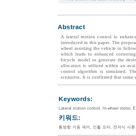
Abstract
A lateral motion control to enhanc
introduced in this paper. The propo
wheel assisting the vehicle in follow
which leads to enhanced cornering
bicycle model to generate the desi
allocation is utilized within an a
control algorithm is simulated. Th
scenarios. It is confirmed that some
Keywords:
Lateral motion control
,
In-wheel motor
,
E
키워드:
횡방향 거동 제어
,
인휠 모터
,
전자식 사륜