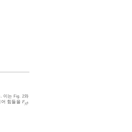
다. 이는
와
Fig. 2
이어 힘들을
F
,
yf