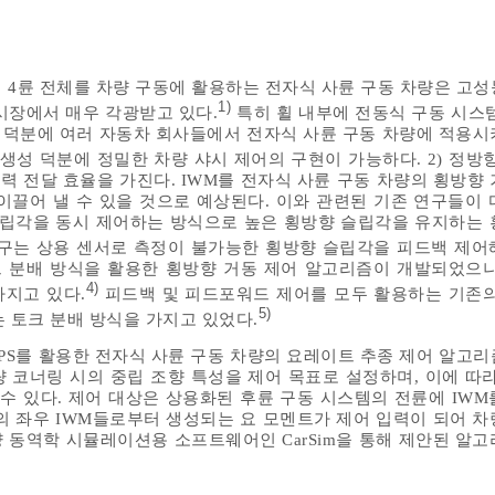
 4륜 전체를 차량 구동에 활용하는 전자식 사륜 구동 차량은 고성
1)
시장에서 매우 각광받고 있다.
특히 휠 내부에 전동식 구동 시스템
 장점들 덕분에 여러 자동차 회사들에서 전자식 사륜 구동 차량에 적용
 생성 덕분에 정밀한 차량 샤시 제어의 구현이 가능하다. 2) 정방
 동력 전달 효율을 가진다. IWM를 전자식 사륜 구동 차량의 횡방향
이끌어 낼 수 있을 것으로 예상된다. 이와 관련된 기존 연구들이 
슬립각을 동시 제어하는 방식으로 높은 횡방향 슬립각을 유지하는 
구는 상용 센서로 측정이 불가능한 횡방향 슬립각을 피드백 제어
크 분배 방식을 활용한 횡방향 거동 제어 알고리즘이 개발되었으나
4)
지고 있다.
피드백 및 피드포워드 제어를 모두 활용하는 기존의
5)
 토크 분배 방식을 가지고 있었다.
GPS를 활용한 전자식 사륜 구동 차량의 요레이트 추종 제어 알고리
 코너링 시의 중립 조향 특성을 제어 목표로 설정하며, 이에 따라
 수 있다. 제어 대상은 상용화된 후륜 구동 시스템의 전륜에 IWM
륜의 좌우 IWM들로부터 생성되는 요 모멘트가 제어 입력이 되어 
 동역학 시뮬레이션용 소프트웨어인 CarSim을 통해 제안된 알고