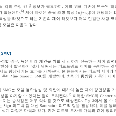
ˆ
립 각의 추정 값
정보가 필요하며, 이를 위해 기존에 연구된 확
β
^
β
6)
가 활용된다.
제어 타겟은 중립 조향 특성 (|
α
|=|
α
|)에 해당되는 Des
f
r
 특성을 타겟으로 하는 기존의 제어 타겟보다 더욱 민첩한 차량 코
겟 모델은 다음과 같다.
 (SMC)
성할 경우, 높은 비례 게인을 취할 시 심하게 진동하는 제어 입력
 현상이 발생하지 않기 위해서는 피드포워드 제어를 동반하는 것
역시도 향상시키는 효과를 가져온다. 본 논문에서는 피드백 제어와 
루어지는 Smooth SMC를 개발하여, 차량의 횡방향 거동의 제
적인 SMC는 모델 불확실성 및 외란에 대하여 높은 제어 강건성을 
7)
g 현상을 야기할 수 있다는 점이 우려된다.
이러한 SMC의 Chatteri
 느끼는 승차감은 매우 악화될 것으로 예상된다.
에서 볼 수
Fig. 3
Sign 피드백 텀 대신 Saturation 피드백 텀을 활용하며, 이를 통해 Ch
MC의 설계 과정은 다음과 같다. 먼저 피드백 오차를 다음과 같이 정의