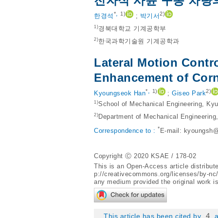
전자식 사륜 구동 차량
,
*
1)
2)
한경석
;
박기서
1)
경북대학교 기계공학부
2)
한국과학기술원 기계공학과
Lateral Motion Contro
Enhancement of Corn
,
*
1)
2)
Kyoungseok Han
;
Giseo Park
1)
School of Mechanical Engineering, Kyu
2)
Department of Mechanical Engineering
*
Correspondence to :
E-mail:
kyoungsh@
Copyright Ⓒ 2020 KSAE / 178-02
This is an Open-Access article distribu
p://creativecommons.org/licenses/by-nc
any medium provided the original work is
4
This article has been cited by
a