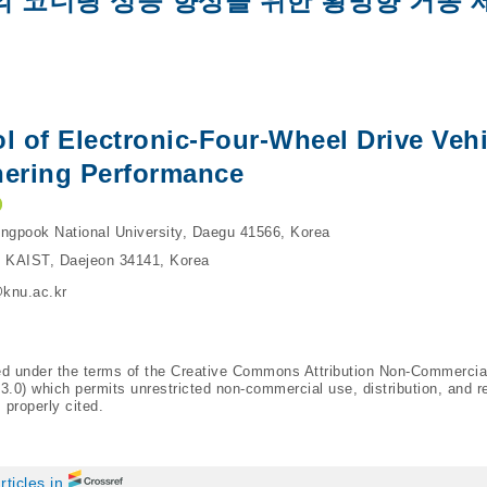
의 코너링 성능 향상을 위한 횡방향 거동 
l of Electronic-Four-Wheel Drive Vehi
ering Performance
ngpook National University, Daegu 41566, Korea
, KAIST, Daejeon 34141, Korea
knu.ac.kr
ted under the terms of the Creative Commons Attribution Non-Commercia
/3.0
) which permits unrestricted non-commercial use, distribution, and r
 properly cited.
rticles in