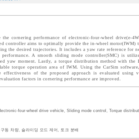
e the cornering performance of electronic-four-wheel drive(e-4W
sed controller aims to optimally provide the in-wheel motor(IWM) 
ing the desired trajectories. It includes a yaw rate reference for ne
 performance. A smooth sliding mode controller(SMC) is utili
red yaw moment. Lastly, a torque distribution method with the 
vailable torque operation area of IWM. Using the CarSim software
e effectiveness of the proposed approach is evaluated using v
 evaluation factors in cornering performance are improved.
lectronic-four-wheel drive vehicle
,
Sliding mode control
,
Torque distribu
 구동 차량
,
슬라이딩 모드 제어
,
토크 분배