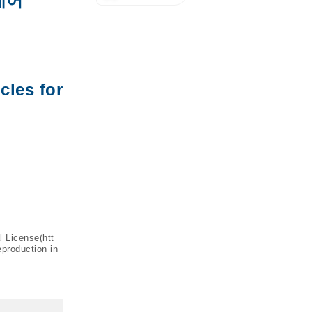
제어
cles for
l License(
htt
eproduction in