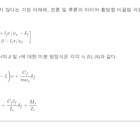
지 않다는 가정 아래에, 전륜 및 후륜의 타이어 횡방향 미끌림 각
+
/
−
]
l
r
ν
δ
x
f
f
x
r
≈
β
+
l
f
r
/
ν
x
-
δ
f
β
-
l
r
r
/
ν
x
−
/
β
l
r
ν
r
x
el의
β
및
r
에 대한 미분 방정식은 각각
,
과 같다.
식 (5)
(6)
C
)
f
−
1
+
f
m
ν
x
2
-
1
r
+
C
f
m
ν
x
δ
f
r
δ
f
m
ν
x
C
l
M
f
f
z
+
+
2
I
z
ν
x
r
+
C
f
l
f
I
z
δ
f
+
M
z
I
z
r
δ
f
I
I
z
z