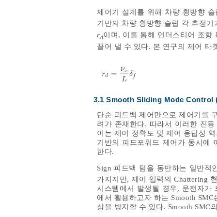
제어기 설계를 위해 차량 횡방향 슬
기반의 차량 횡방향 슬립 각 추정기
r
이며, 이를 통해 언더스티어 조향
d
끌어 낼 수 있다. 본 연구의 제어 타
ν
x
=
r
d
=
ν
x
L
δ
f
r
δ
d
f
L
3.1 Smooth Sliding Mode Control
단순 피드백 제어만으로 제어기를 구
려가 존재한다. 따라서 이러한 진동
이는 제어 정확도 및 제어 응답성 
기반의 피드포워드 제어가 동시에 이
한다.
Sign 피드백 텀을 동반하는 일반
가지지만, 제어 입력의 Chatterin
시스템에서 발생될 경우, 운전자가
에서 활용하고자 하는 Smooth SMC는 
상을 방지할 수 있다. Smooth S