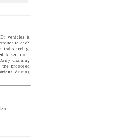
D) vehicles is
torques to each
utral-steering,
zed based on a
Daisy-chaining
, the proposed
arious driving
tion