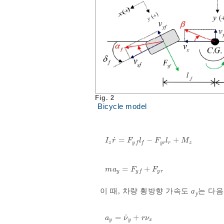
Fig. 2
Bicycle model
˙
=
−
+
I
z
r
˙
=
F
y
f
l
f
-
F
y
r
l
r
+
M
z
I
r
F
l
F
l
M
z
y
r
r
z
y
f
f
=
+
m
a
y
=
F
y
f
+
F
y
r
m
a
F
F
y
y
r
y
f
이 때, 차량 횡방향 가속도
a
는 다음
y
˙
=
+
a
y
=
ν
˙
y
+
r
ν
x
a
ν
r
ν
y
y
x