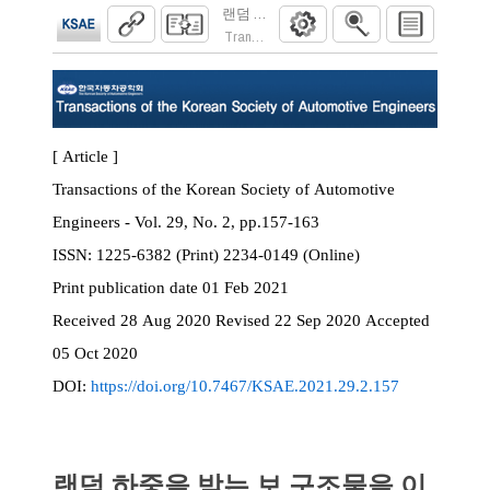
랜덤 하중을 받는 보 구조물을 이용한 주파수 
Transactions of the Korean Society of Automoti
[ Article ]
Transactions of the Korean Society of Automotive
Engineers - Vol. 29, No. 2, pp.157-163
ISSN:
1225-6382 (Print) 2234-0149 (Online)
Print
publication date
01 Feb 2021
Received
28 Aug 2020
Revised
22 Sep 2020
Accepted
05 Oct 2020
DOI:
https://doi.org/10.7467/KSAE.2021.29.2.157
랜덤 하중을 받는 보 구조물을 이