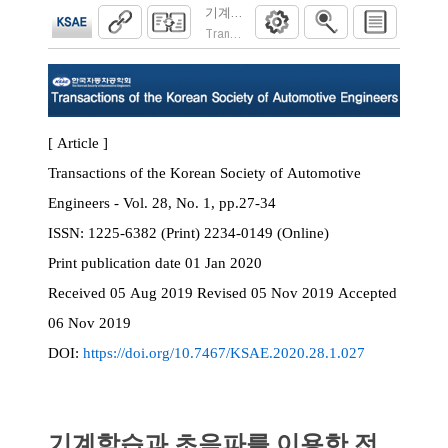
기계학습과 초음파를 이용한 전방 노면 종
Transactions of the Korean Society of Automoti
[ Article ]
Transactions of the Korean Society of Automotive
Engineers - Vol. 28, No. 1, pp.27-34
ISSN:
1225-6382 (Print) 2234-0149 (Online)
Print
publication date
01 Jan 2020
Received
05 Aug 2019
Revised
05 Nov 2019
Accepted
06 Nov 2019
DOI:
https://doi.org/10.7467/KSAE.2020.28.1.027
기계학습과 초음파를 이용한 전