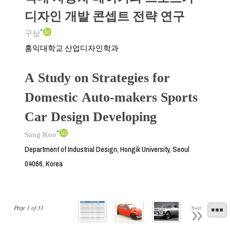
디자인 개발 콘셉트 전략 연구
*
구상
홍익대학교 산업디자인학과
A Study on Strategies for
Domestic Auto-makers Sports
Car Design Developing
*
Sang Koo
Department of Industrial Design, Hongik University, Seoul
04066, Korea
Page
1
of
31
Next