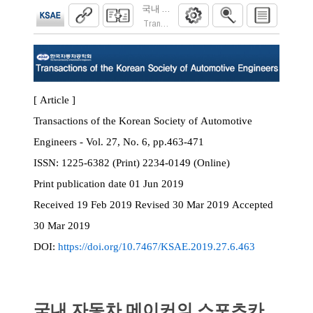
국내 자동차 메이커의 스포츠카 디자인 개발
Transactions of the Korean Society of Automoti
[ Article ]
Transactions of the Korean Society of Automotive
Engineers - Vol. 27, No. 6, pp.463-471
ISSN:
1225-6382 (Print) 2234-0149 (Online)
Print
publication date
01 Jun 2019
Received
19 Feb 2019
Revised
30 Mar 2019
Accepted
30 Mar 2019
DOI:
https://doi.org/10.7467/KSAE.2019.27.6.463
국내 자동차 메이커의 스포츠카