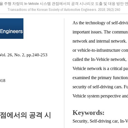
율 주행 차량의 In-Vehicle 시스템 관점에서의 공격 시나리오 도출 및 대응 방안 
Transactions of the Korean Society of Automotive Engineers. 2018; 26(2):240
As the technology of self-driv
important issues. The communica
network and internal network. 
or vehicle-to-infrastructure c
Vol. 26, No. 2, pp.240-253
called the In-Vehicle network, 
Vehicle network is a critical pa
examined the primary functions
018
security of self-driving cars. 
Vehicle system perspective and
Keywords:
 관점에서의 공격 시
Security
,
Self-driving car
,
In-V