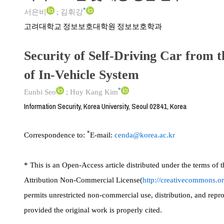
*
서은비
;
김휘강
고려대학교 정보보호대학원 정보보호학과
Security of Self-Driving Car from t
of In-Vehicle System
*
Eunbi Seo
;
Huy Kang Kim
Information Security, Korea University, Seoul 02841, Korea
*
Correspondence to:
E-mail:
cenda@korea.ac.kr
* This is an Open-Access article distributed under the terms o
Attribution Non-Commercial License(
http://creativecommons.or
permits unrestricted non-commercial use, distribution, and rep
provided the original work is properly cited.