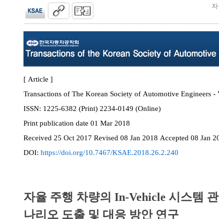
자
[ Article ]
Transactions of The Korean Society of Automotive Engineers - 
ISSN:
1225-6382 (Print) 2234-0149 (Online)
Print
publication date
01 Mar 2018
Received
25 Oct 2017
Revised
08 Jan 2018
Accepted
08 Jan 2
DOI:
https://doi.org/10.7467/KSAE.2018.26.2.240
자율 주행 차량의 In-Vehicle 시스템
나리오 도출 및 대응 방안 연구