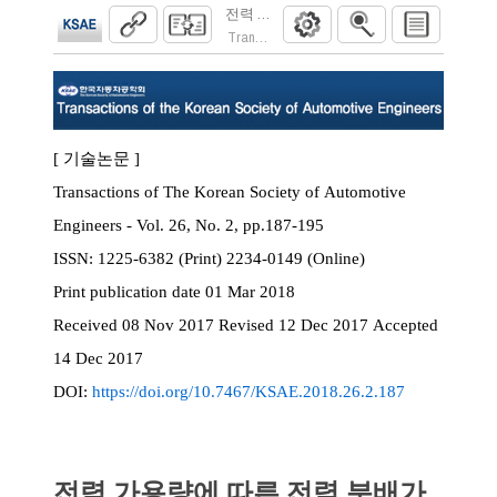
전력 가용량에 따른 전력 분배가 가능한 완
Transactions of the Korean Society of Automoti
[ 기술논문 ]
Transactions of The Korean Society of Automotive
Engineers - Vol. 26, No. 2, pp.187-195
ISSN:
1225-6382 (Print) 2234-0149 (Online)
Print
publication date
01 Mar 2018
Received
08 Nov 2017
Revised
12 Dec 2017
Accepted
14 Dec 2017
DOI:
https://doi.org/10.7467/KSAE.2018.26.2.187
전력 가용량에 따른 전력 분배가