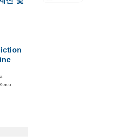
계산 및
iction
ine
ea
 Korea