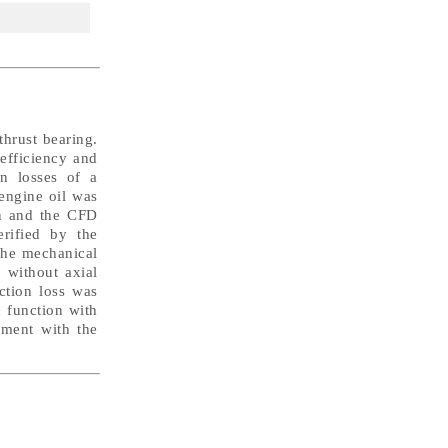
thrust bearing.
 efficiency and
on losses of a
engine oil was
on and the CFD
erified by the
the mechanical
 without axial
iction loss was
c function with
eement with the