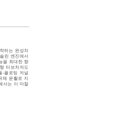
장착하는 완성차
가솔린 엔진에서
능을 최대한 향
소형 터보차저도
풀-플로팅 저널
유체 윤활로 지
해서는 이 마찰