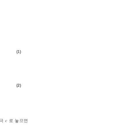
(1)
(2)
간극
c
로 놓으면