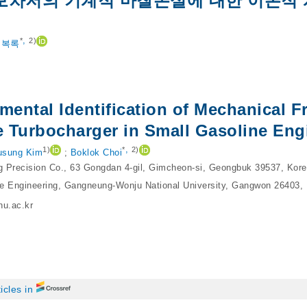
보차저의 기계적 마찰손실에 대한 이론적 
,
*
2)
최복록
mental Identification of Mechanical Fr
 Turbocharger in Small Gasoline Eng
,
1)
*
2)
usung Kim
;
Boklok Choi
Precision Co., 63 Gongdan 4-gil, Gimcheon-si, Geongbuk 39537, Kor
e Engineering, Gangneung-Wonju National University, Gangwon 26403,
u.ac.kr
ticles in