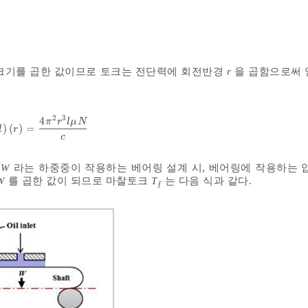
 크기를 곱한 값이므로 토크는 전단력에 회전반경
r
을 곱함으로써 
2
3
4
π
r
l
μ
N
)
(
)
=
π
r
l
r
=
4
π
2
r
3
l
μ
N
c
l
r
c
이
W
라는 하중중이 작용하는 베어링 설계 시, 베어링에 작용하는
W
를 곱한 값이 되므로 마찰토크
T
는 다음 식과 같다.
ƒ