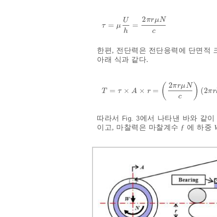
2
π
r
μ
N
U
=
=
τ
=
μ
U
h
=
2
π
r
μ
N
c
τ
μ
c
h
한편, 전단력은 전단응력에 단면적
아래 식과 같다.
2
(
)
π
r
μ
N
=
×
×
=
(
2
T
=
τ
×
A
×
r
=
2
π
r
μ
N
c
2
T
τ
A
r
π
r
c
따라서
에서 나타낸 바와 같
Fig. 3
이고, 마찰력은 마찰계수
ƒ
에 하중