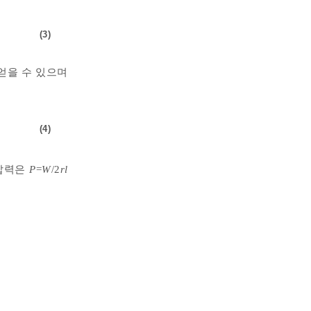
(3)
얻을 수 있으며
(4)
 압력은
P
=
W
/2
rl