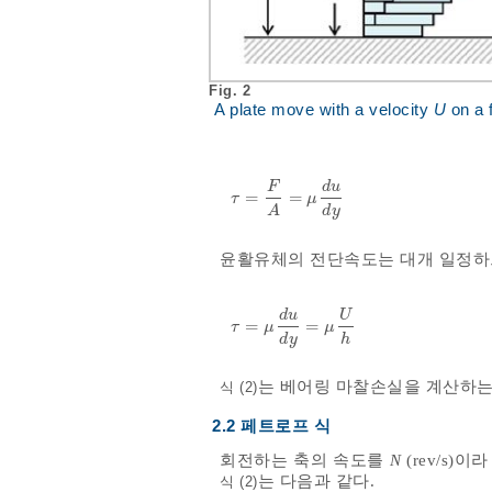
Fig. 2
A plate move with a velocity
U
on a f
F
d
u
=
=
τ
=
F
A
=
μ
d
u
d
y
τ
μ
d
y
A
윤활유체의 전단속도는 대개 일정
d
u
U
=
=
τ
=
μ
d
u
d
y
=
μ
U
h
τ
μ
μ
d
y
h
는 베어링 마찰손실을 계산하는
식 (2)
2.2 페트로프 식
회전하는 축의 속도를
N
(rev/s)
는 다음과 같다.
식 (2)