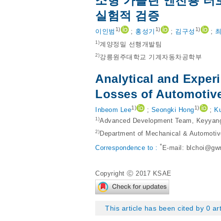
소형 가솔린 엔진용 터
실험적 검증
1)
1)
1)
이인범
;
홍성기
;
김구성
;
1)
계양정밀 선행개발팀
2)
강릉원주대학교 기계자동차공학부
Analytical and Experi
Losses of Automotive
1)
1)
Inbeom Lee
;
Seongki Hong
;
K
1)
Advanced Development Team, Keyyang 
2)
Department of Mechanical & Automotiv
*
Correspondence to :
E-mail:
blchoi@gwn
Copyright Ⓒ 2017 KSAE
This article has been cited by 0 ar