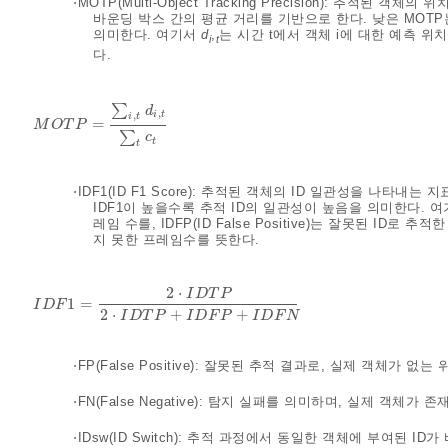
⋅MOTP(Multi-Object Tracking Precision): 추적
바운딩 박스 간의 평균 거리를 기반으로 한다. 낮은 MOT
의미한다. 여기서
d
,
는 시간 t에서 객체 i에 대한 예측 위
i
t
다.
∑
d
,
i
t
,
i
t
=
M
O
T
P
=
∑
i
,
t
d
i
,
t
∑
t
c
t
M
O
T
P
∑
c
t
t
⋅IDF1(ID F1 Score): 추적된 객체의 ID 일관성을 나타내
IDF1이 높을수록 추적 ID의 일관성이 높음을 의미한다. 여기서 I
레임 수를, IDFP(ID False Positive)는 잘못된 ID로 추적한
지 못한 프레임수를 뜻한다.
2
⋅
I
D
T
P
1
=
I
D
F
1
=
2
⋅
I
D
T
P
2
⋅
I
D
T
P
+
I
D
F
P
+
I
D
F
N
I
D
F
2
⋅
+
+
I
D
T
P
I
D
F
P
I
D
F
N
⋅FP(False Positive): 잘못된 추적 결과로, 실제 객체가
⋅FN(False Negative): 탐지 실패를 의미하며, 실제 객
⋅IDsw(ID Switch): 추적 과정에서 동일한 객체에 부여된 