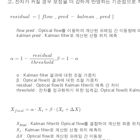
고, 잔차가 커질 경우 보정을 더 강하게 반영하는 기준점으로 
=
∥
_
−
_
∥
r
e
s
i
d
u
a
l
=
‖
f
l
o
w
_
p
r
e
d
-
k
a
l
m
a
n
_
p
r
e
d
‖
r
e
s
i
d
u
a
l
f
l
o
w
p
r
e
d
k
a
l
m
a
n
p
r
e
d
flow pred
: Optical flow를 이용하여 계산된 프레임 간 이동량에
kalman pred
: Kalman filter로 계산된 선형 위치 예측
r
e
s
i
d
u
a
l
=
1
−
,
=
1
−
α
=
1
-
r
e
s
i
d
u
a
l
t
h
r
e
s
h
o
l
d
,
β
=
1
-
α
α
β
α
t
h
r
e
s
h
o
l
d
α : Kalman filter 결과에 대한 조절 가중치
β : Optical flow의 결과에 대한 조절 가중치
residual : Optical flow와 Kalman filter의 예측 간 차이
threshold : 잔차를 정규화하기 위한 임계값. Optical flow와 Ka
=
⋅
+
⋅
(
+
Δ
)
X
f
i
n
a
l
=
α
⋅
X
t
+
β
⋅
X
t
+
Δ
X
X
α
X
β
X
X
t
t
f
i
n
a
l
X
: Kalman filter와 Optical flow를 결합하여 계산된 최종 위
final
X
: Kalman filter로 계산된 선형 위치 예측치
t
ΔX
: Optical flow로 계산된 프레임 간 이동량