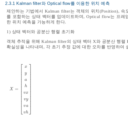
2.3.1 Kalman filter와 Optical flow를 이용한 위치 예측
제안하는 기법에서 Kalman filter는 객체의 위치(Position), 속도(Ve
를 포함하는 상태 벡터를 업데이트하며, Optical flow는
한 위치 예측을 가능하게 한다.
1) 상태 벡터와 공분산 행렬 초기화
객체 추적을 위해 Kalman filter의 상태 벡터 X와 공분산 행
확실성을 나타내며, 각 초기 추정 값에 대한 오차를 반영하여 
⎡
⎤
x
⎢
⎥
⎢
⎥
y
⎢
⎥
⎢
⎥
⎢
⎥
a
⎢
⎥
⎢
⎥
⎢
⎥
h
⎢
⎥
=
X
=
x
y
a
h
v
x
v
y
v
a
v
h
X
⎢
⎥
v
x
⎢
⎥
⎢
⎥
⎢
⎥
v
y
⎢
⎥
⎣
⎦
v
a
v
h