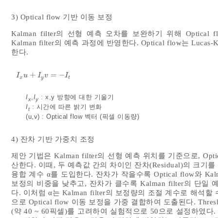
3) Optical flow 기반 이동 보정
Kalman filter의 선형 예측 오차를 보완하기 위해 Optic
Kalman filter의 예측 과정에 반영한다. Optical flow는 
한다.
+
=
−
I
x
u
+
I
y
v
=
-
I
t
I
u
I
v
I
x
y
t
I
,
I
: x,y 방향에 대한 기울기
x
y
I
: 시간에 따른 밝기 변화
t
(u,v) : Optical flow 벡터 (픽셀 이동량)
4) 잔차 기반 가중치 조정
제안 기법은 Kalman filter의 선형 예측 위치를 기준으로, Op
산한다. 이때, 두 예측값 간의 차이인 잔차(Residual)의 크기를
융합 계수 α를 도입한다. 잔차가 작을수록 Optical flow와 Kalm
보정의 비중을 낮추고, 잔차가 클수록 Kalman filter의 단일 
다. 이처럼 α는 Kalman filter의 보정량의 조절 계수로 해석할 
으로 Optical flow 이동 보정을 가중 결합하여 도출된다. Threshol
(약 40 ~ 60픽셀)를 고려하여 실험적으로 50으로 설정하였다. 이