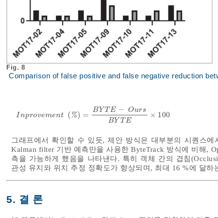
Fig. 8
Comparison of false positive and false negative reduction 
−
B
Y
T
E
O
u
r
s
(
)
=
×
100
I
n
p
r
o
v
e
m
e
n
t
%
=
B
Y
T
E
-
O
u
r
s
B
Y
T
E
×
100
%
I
n
p
r
o
v
e
m
e
n
t
B
Y
T
E
그래프에서 확인할 수 있듯, 제안 방식은 대부분의 시퀀스에서
Kalman filter 기반 예측만을 사용한 ByteTrack 방식에 비해,
측을 가능하게 했음을 나타낸다. 특히 객체 간의 겹침(Occlu
관성 유지와 위치 추정 정확도가 향상되며, 최대 16 %에 달하
5. 결 론