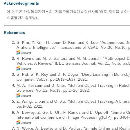
Acknowledgments
이 논문은 산업통상자원부의 ‘자율주행기술개발혁신사업’으로 지원을 받아 수
스템평가기술개발).
References
1.
S. Kim, Y. Kim, H. Jeon, D. Kum and K. Lee, “Autonomous Dr
Artificial Intelligence,” Transactions of KSAE, Vol.30, No.10,
2.
R. Ravindran, M. J. Santora and M. M. Jamali, “Multi-object
Vehicles: A Review,” IEEE Sensors Journal, Vol.21, No.5, pp
3.
S. Pal, S. K. Roy and D. P. Dogra, “Deep Learning in Multi-obj
Computer, Vol.37, pp.1619–1637, 2021.
4.
M. A. Hossain and D. Choi, “Multiple Object Tracking in Robot
Sciences, Vol.12, No.19, pp.1–26, 2022.
5.
Z. Wang, L. Xie and Q. Xu, “Multiple Object Tracking: A Literat
pp.1–32, 2021.
6.
A. Bewley, Z. Ge, L. Ott, F. Ramos and B. Upcroft, “Simple O
International Conference on Image Processing(ICIP), pp.3464
7.
N. Wojke, A. Bewley and D. Paulus, “Simple Online and Realti