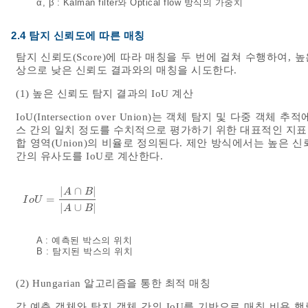
α, β : Kalman filter와 Optical flow 방식의 가중치
2.4 탐지 신뢰도에 따른 매칭
탐지 신뢰도(Score)에 따라 매칭을 두 번에 걸쳐 수행하여,
상으로 낮은 신뢰도 결과와의 매칭을 시도한다.
(1) 높은 신뢰도 탐지 결과의 IoU 계산
IoU(Intersection over Union)는 객체 탐지 및 다중 객체
스 간의 일치 정도를 수치적으로 평가하기 위한 대표적인 지표이다. 
합 영역(Union)의 비율로 정의된다. 제안 방식에서는 높은
간의 유사도를 IoU로 계산한다.
|
∩
|
A
B
=
I
o
U
=
|
A
∩
B
|
|
A
∪
B
|
I
o
U
|
∪
|
A
B
A : 예측된 박스의 위치
B : 탐지된 박스의 위치
(2) Hungarian 알고리즘을 통한 최적 매칭
각 예측 객체와 탐지 객체 간의 IoU를 기반으로 매칭 비용 