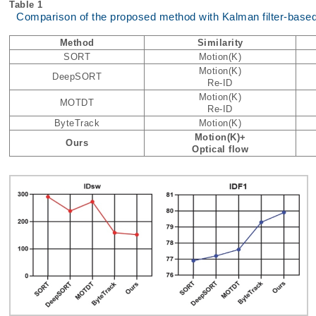
Table 1
Comparison of the proposed method with Kalman filter-base
Method
Similarity
SORT
Motion(K)
Motion(K)
DeepSORT
Re-ID
Motion(K)
MOTDT
Re-ID
ByteTrack
Motion(K)
Motion(K)+
Ours
Optical flow