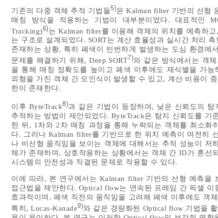
5)
기존의 다중 객체 추적 기법들
은 Kalman filter 기반의
매칭 방식을 적용하는 기법이 대부분이었다. 대표적인 MOT 알고리즘
6)
Tracking)
는 Kalman filter를 이용해 객체의 위치를 예측하
는 구조로 설계되었다. SORT는 계산 효율성과 실시간 처리 
존재하는 상황, 특히 폐색이 빈번하게 발생하는 도심 환경에서
7)
문제를 해결하기 위해, Deep SORT
와 같은 방식에서는 객체의 외
을 통해 매칭 정확도를 높이고 폐색 이후에도 재식별을 가능하
외형을 가진 객체 간 오인식이 발생할 수 있고, 계산 비용이
한이 존재한다.
8)
이후 ByteTrack
과 같은 기법이 등장하여, 낮은 신뢰도의 
추적하는 방법이 제안되었다. ByteTrack은 탐지 신뢰도를 기준으로 H
한 뒤, 1차와 2차 매칭 과정을 통해 누락되는 객체를 최소
다. 그러나 Kalman filter를 기반으로 한 위치 예측이 여
나 비선형 움직임을 보이는 객체에 대해서는 추적 성능이 저하될
체가 존재하며, 상호작용하는 상황에서는 객체 간 ID가 혼선되는
시스템의 안전성과 직결된 문제로 작용할 수 있다.
이에 따라, 본 연구에서는 Kalman filter 기반의 선형 예측을
접근법을 제안한다. Optical flow는 연속된 프레임 간 픽
효과적이며, 폐색 직전의 움직임을 고려해 폐색 이후에도 객체
9)
특히, Lucas-Kanade
와 같은 경량화된 Optical flow 기
용이 용이하다. 본 연구는 이러한 Optical flow의 보강적 역할을