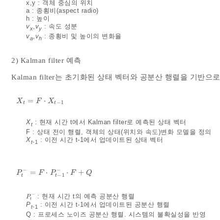
x,y : 객체 중심의 위치
a : 종횡비(aspect radio)
h : 높이
v
,
v
: 속도 성분
x
y
v
,
v
: 종횡비 및 높이의 변화율
a
h
2) Kalman filter 예측
Kalman filter는 초기화된 상태 벡터와 공분산 행렬을 기반으
=
⋅
X
t
=
F
⋅
X
t
-
1
X
F
X
−
1
t
t
X
: 현재 시간 t에서 Kalman filter로 예측된 상태 벡터
t
F : 상태 전이 행렬, 객체의 상태(위치와 속도)변화 모델을 정의
X
: 이전 시간 t-1에서 업데이트된 상태 벡터
t
-1
−
−
=
⋅
⋅
+
P
t
-
=
F
⋅
P
t
-
1
-
⋅
F
+
Q
P
F
P
F
Q
−
1
t
t
−
: 현재 시간 t의 예측 공분산 행렬
P
t
-
P
t
P
: 이전 시간 t-1에서 업데이트된 공분산 행렬
t
-1
Q : 프로세스 노이즈 공분산 행렬. 시스템의 불확실성을 반영