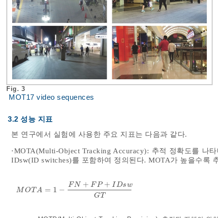
Fig. 3
MOT17 video sequences
3.2 성능 지표
본 연구에서 실험에 사용한 주요 지표는 다음과 같다.
⋅MOTA(Multi-Object Tracking Accuracy): 추적 정확도를 나타내는 
IDsw(ID switches)를 포함하여 정의된다. MOTA가 높을
+
+
F
N
F
P
I
D
s
w
=
1
−
M
O
T
A
=
1
-
F
N
+
F
P
+
I
D
s
w
G
T
M
O
T
A
G
T