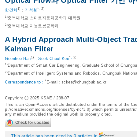
Optical Flow와 Optical Filter
,
1)
*
2)
한건희
;
기석철
1)
충북대학교 스마트자동차공학과 대학원
2)
충북대학교 지능로봇공학과
A Hybrid Approach Multi-Object Tra
Kalman Filter
,
1)
*
2)
Geonhee Han
;
Seok-Cheol Kee
1)
Department of Smart Car Engineering, Graduate School of Chungbu
2)
Department of Intelligent Systems and Robotics, Chungbuk Nationa
*
Correspondence to :
E-mail:
sckee@chungbuk.ac.kr
Copyright Ⓒ 2025 KSAE / 238-07
This is an Open-Access article distributed under the terms of the 
p://creativecommons.org/licenses/by-nc/3.0
) which permits unrestric
any medium provided the original work is properly cited.
This article has been cited by 0 articles in