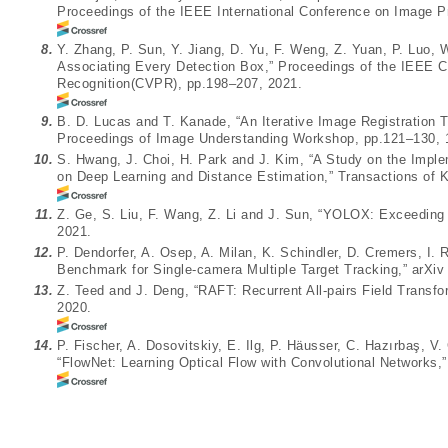
Proceedings of the IEEE International Conference on Image P
8.
Y. Zhang, P. Sun, Y. Jiang, D. Yu, F. Weng, Z. Yuan, P. Luo, 
Associating Every Detection Box,” Proceedings of the IEEE 
Recognition(CVPR), pp.198–207, 2021.
9.
B. D. Lucas and T. Kanade, “An Iterative Image Registration T
Proceedings of Image Understanding Workshop, pp.121–130, 
10.
S. Hwang, J. Choi, H. Park and J. Kim, “A Study on the Impl
on Deep Learning and Distance Estimation,” Transactions of 
11.
Z. Ge, S. Liu, F. Wang, Z. Li and J. Sun, “YOLOX: Exceeding 
2021.
12.
P. Dendorfer, A. Osep, A. Milan, K. Schindler, D. Cremers, I. 
Benchmark for Single-camera Multiple Target Tracking,” arXiv 
13.
Z. Teed and J. Deng, “RAFT: Recurrent All-pairs Field Transfor
2020.
14.
P. Fischer, A. Dosovitskiy, E. Ilg, P. Häusser, C. Hazırbaş, V
“FlowNet: Learning Optical Flow with Convolutional Networks,” 