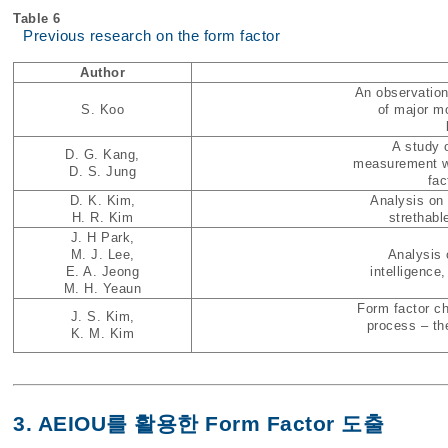
Table 6
Previous research on the form factor
Author
An observation
S. Koo
of major m
A study o
D. G. Kang,
measurement we
D. S. Jung
fac
D. K. Kim,
Analysis on 
H. R. Kim
strethabl
J. H Park,
M. J. Lee,
Analysis 
E. A. Jeong
intelligence
M. H. Yeaun
Form factor c
J. S. Kim,
process – th
K. M. Kim
3. AEIOU를 활용한 Form Factor 도출