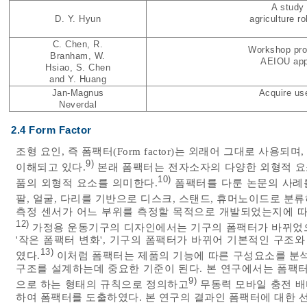
A study
D. Y. Hyun
agriculture r
C. Chen, R.
Workshop pro
Branham, W.
AEIOU appr
Hsiao, S. Chen
and Y. Huang
Jan-Magnus
Acquire use
Neverdal
2.4 Form Factor
조형 요인, 즉 폼팩터(Form factor)는 외래어 그대로 사
9)
이해되고 있다.
본래 폼팩터는 전자소자의 다양한 외형적 요
10)
품의 외형적 요소를 의미한다.
폼팩터를 다룬 논문의 사례를
팔, 얼굴, 다리를 기반으로 디스크, 스탠드, 휴머노이드로 분류
측정 센서가 어느 부위를 측정할 목적으로 개발되었는지에 따
12)
가정용 운동기구의 디자인에서는 기구의 폼팩터가 바뀌었으
'작은 폼팩터 변화', 기구의 폼팩터가 바뀌어 기본적인 구조와
13)
였다.
이처럼 폼팩터는 제품의 기능에 따른 구성요소를 분석
구조를 설계하는데 중요한 기준이 된다. 본 연구에서는 폼팩터
9)
으로 하는 형태의 규칙으로 정의하고
무동력 모바일 충전 배
하여 폼팩터를 도출하였다. 본 연구의 결과인 폼팩터에 대한 