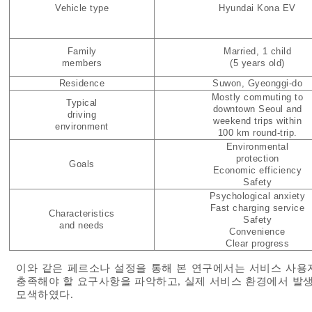
Vehicle type
Hyundai Kona EV
Family
Married, 1 child
members
(5 years old)
Residence
Suwon, Gyeonggi-do
Mostly commuting to
Typical
downtown Seoul and
driving
weekend trips within
environment
100 km round-trip.
Environmental
protection
Goals
Economic efficiency
Safety
Psychological anxiety
Fast charging service
Characteristics
Safety
and needs
Convenience
Clear progress
이와 같은 페르소나 설정을 통해 본 연구에서는 서비스 사용
충족해야 할 요구사항을 파악하고, 실제 서비스 환경에서 발생
모색하였다.