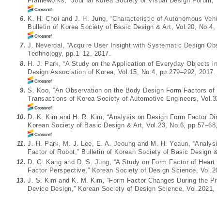
Frameworks,” Journal Korea Society of Visual Design Forum, 
6.
K. H. Choi and J. H. Jung, “Characteristic of Autonomous Veh
Bulletin of Korea Society of Basic Design & Art, Vol.20, No.4
7.
J. Neverdal, “Acquire User Insight with Systematic Design Ob
Technology, pp.1–12, 2017.
8.
H. J. Park, “A Study on the Application of Everyday Objects 
Design Association of Korea, Vol.15, No.4, pp.279–292, 2017.
9.
S. Koo, “An Observation on the Body Design Form Factors of
Transactions of Korea Society of Automotive Engineers, Vol.3
10.
D. K. Kim and H. R. Kim, “Analysis on Design Form Factor Direc
Korean Society of Basic Design & Art, Vol.23, No.6, pp.57–68
11.
J. H. Park, M. J. Lee, E. A. Jeoung and M. H. Yeaun, “Analys
Factor of Robot,” Bulletin of Korean Society of Basic Design 
12.
D. G. Kang and D. S. Jung, “A Study on Form Factor of Hear
Factor Perspective,” Korean Society of Design Science, Vol.
13.
J. S. Kim and K. M. Kim, “Form Factor Changes During the 
Device Design,” Korean Society of Design Science, Vol.2021,