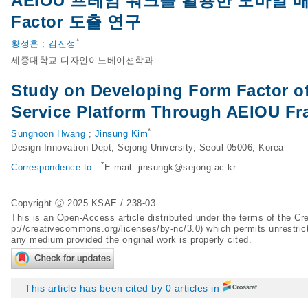
AEIOU 프레임 워크를 활용한 모바일 
Factor 도출 연구
*
황성훈
;
김진성
세종대학교 디자인이노베이션학과
Study on Developing Form Factor of
Service Platform Through AEIOU F
*
Sunghoon Hwang
;
Jinsung Kim
Design Innovation Dept, Sejong University, Seoul 05006, Korea
*
Correspondence to :
E-mail:
jinsungk@sejong.ac.kr
Copyright Ⓒ 2025 KSAE / 238-03
This is an Open-Access article distributed under the terms of the 
p://creativecommons.org/licenses/by-nc/3.0
) which permits unrestric
any medium provided the original work is properly cited.
This article has been cited by 0 articles in