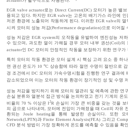
actuator가 필수적으로 사용된다.
EGR valve actuator로는 Direct Current(DC) 모터
용되고 있다. 하지만 EGR valve는 고온의 배기가스 라인에
저온 환경에 노출되어 작동하게 된다. 이러한 EGR valve의
시켜 모터의 성능 저감(Performance degradation)으로 이어질
성능 저감은 EGR system의 오작동을 유발하여 엔진성능 
수 있으며, 과도한 열이 가해질 경우 모터 내부 권선(Coil)의
actuator인 DC 모터의 안정적인 작동을 보장하기 위한 연구가
특히 모터의 작동 환경은 모터 설계 시 핵심 고려 요소 중 하
o
면 권선 온도가 10
C 상승함에 따라 절연 수명이 절반으로 감
경 조건에서 DC 모터의 가속수명시험을 진행한 연구 결과에 
감소되었으며 이는 모터의 작동 환경이 장기적인 성 및 수명 
성능 저감을 방지하기 위해 모터의 열관리 및 예측에 관한 연구
손실 분류와 열분석 접근 방식을 논의하였고 전기 기계의 온도
2
비율의 70 % 이상은 I
R 손실이 가장 큰 비중을 갖는 것을 보
의 곱으로 나타내며, 모터에 전압이 가해졌을 때 Coil의 자
환되는 Joule heating을 통해 발생한 손실이다. 또한 모터의
Network(LPTN)과 Finite Element Analysis(FEA) 그리고 C
CFD 분석 방법이 가장 정확하게 온도를 예측할 수 있음을 확