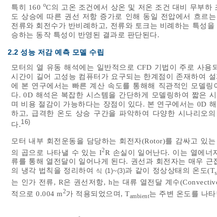
o
특히 160
C의 고온 조건에서 상온 및 저온 조건 대비 무부하
도 상승에 따른 권선 저항 증가로 인해 동일 전압에서 흐르는
전류와 회전수가 반비례하고, 전류와 토크는 비례하는 특성을
승하는 동작 특성이 반영된 결과로 판단된다.
2.2 성능 저감 예측 모델 수립
모터의 열 유동 해석에는 일반적으로 CFD 기법이 주로 사용되
시간이 길어 고성능 컴퓨터가 요구되는 한계점이 존재하여 설계
에 본 연구에서는 빠른 계산 속도를 통해해 직관적인 모델링이
다. 0D 해석은 복잡한 시스템을 간단하게 모델링하여 짧은 
며 비용 절감이 가능하다는 장점이 있다. 본 연구에서는 0D
하고, 급격한 온도 상승 구간을 파악하여 다양한 시나리오의
16)
다.
모터 내부 회전운동을 담당하는 회전자(Rotor)를 감싸고 있는
2
의 곱으로 나타낼 수 있는 I
R 손실이 일어난다. 이는 열에너
류를 통해 열전달이 일어나게 된다. 권선과 회전자는 매우 근접
의 냉각 법칙을 정리하여
~
과 같이 정상상태의 온도(T
식 (1)
(3)
는 인가 전류, R은 권선저항, h는 대류 열전달 계수(Convective he
2
적으로 0.004 m
가 적용되었으며, T
는 주변 온도를 나타
ambient