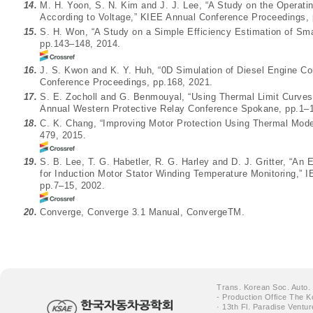
14.
M. H. Yoon, S. N. Kim and J. J. Lee, “A Study on the Operati
According to Voltage,” KIEE Annual Conference Proceedings,
15.
S. H. Won, “A Study on a Simple Efficiency Estimation of Sma
pp.143–148, 2014.
16.
J. S. Kwon and K. Y. Huh, “0D Simulation of Diesel Engine
Conference Proceedings, pp.168, 2021.
17.
S. E. Zocholl and G. Benmouyal, “Using Thermal Limit Curves 
Annual Western Protective Relay Conference Spokane, pp.1–1
18.
C. K. Chang, “Improving Motor Protection Using Thermal Model
479, 2015.
19.
S. B. Lee, T. G. Habetler, R. G. Harley and D. J. Gritter, “A
for Induction Motor Stator Winding Temperature Monitoring,” 
pp.7–15, 2002.
20.
Converge, Converge 3.1 Manual, ConvergeTM.
Trans. Korean Soc. Auto.
- Production Office The K
· 13th Fl. Paradise Ventu