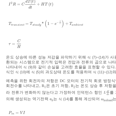
(
)
d
T
t
2
=
+
(
)
I
2
R
=
C
d
T
(
t
)
d
t
+
H
T
t
I
R
C
H
T
t
d
t
(
)
t
−
=
*
1
−
+
T
t
r
a
n
s
i
e
n
t
=
T
s
t
e
a
d
y
*
1
-
e
-
t
τ
+
T
a
m
b
i
e
n
t
T
T
e
T
τ
t
r
a
n
s
i
e
n
t
s
t
e
a
d
y
a
m
b
i
e
n
t
C
=
τ
=
C
H
τ
H
온도 상승에 따른 성능 저감을 파악하기 위해
~
가 사
식 (7)
(14)
환되는 시스템으로 전기적 입력은 전압과 전류의 곱으로 나타
나타내어
와 같이 손실을 고려한 효율을 표현할 수 있다
식 (9)
식인
에
의 과도상태 온도를 적용하여
~
와
식 (10)
식 (5)
식 (11)
(12)
예측을 위한 회전자의 저항은 DC 모터의 전기적 회로 방정
회전수를 나타내고, R
은 초기 저항, R
는 온도 상승 후 저항
1
2
라 전류가 변화하지 않는다고 가정하여 인덕턴스 항인
를
d
I
L
d
I
d
t
L
d
t
의해 생성되는 역기전력 e
는
를 통해 계산되어 ω
는
식 (14)
b
noload
=
P
i
n
=
V
I
P
V
I
i
n