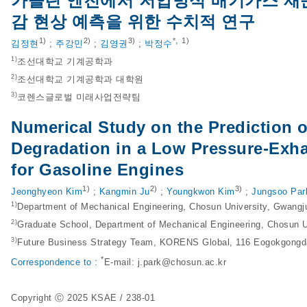
가솔린 엔진에서 저압방식 배기가스 재순
감 현상 예측을 위한 수치적 연구
,
1)
2)
3)
*
1)
김정현
;
주강민
;
김영권
;
박정수
1)
조선대학교 기계공학과
2)
조선대학교 기계공학과 대학원
3)
코렌스글로벌 미래사업전략팀
Numerical Study on the Prediction 
Degradation in a Low Pressure-Exha
for Gasoline Engines
1)
2)
3)
Jeonghyeon Kim
;
Kangmin Ju
;
Youngkwon Kim
;
Jungsoo Par
1)
Department of Mechanical Engineering, Chosun University, Gwangj
2)
Graduate School, Department of Mechanical Engineering, Chosun U
3)
Future Business Strategy Team, KORENS Global, 116 Eogokgongd
*
Correspondence to :
E-mail:
j.park@chosun.ac.kr
Copyright Ⓒ 2025 KSAE / 238-01