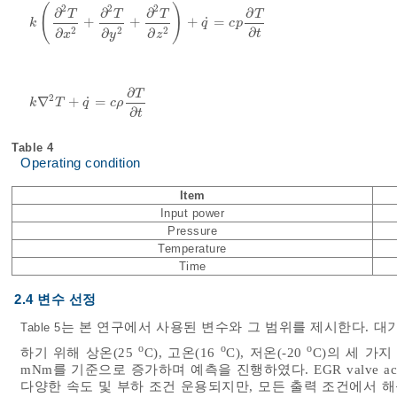
(
)
2
2
2
∂
∂
∂
∂
T
T
T
T
˙
+
+
+
=
k
∂
2
T
∂
x
2
+
∂
2
T
∂
y
2
+
∂
2
T
∂
z
2
+
q
˙
=
c
p
∂
T
∂
t
k
q
c
p
∂
2
2
2
∂
∂
∂
t
x
y
z
∂
T
2
˙
∇
+
=
k
∇
2
T
+
q
˙
=
c
ρ
∂
T
∂
t
k
T
q
c
ρ
∂
t
Table 4
Operating condition
Item
Input power
Pressure
Temperature
Time
2.4 변수 선정
는 본 연구에서 사용된 변수와 그 범위를 제시한다. 대기
Table 5
o
o
o
하기 위해 상온(25
C), 고온(16
C), 저온(-20
C)의 세 가지
mNm를 기준으로 증가하며 예측을 진행하였다. EGR valve act
다양한 속도 및 부하 조건 운용되지만, 모든 출력 조건에서 해