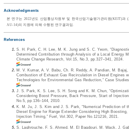
Acknowledgments
본 연구는 2022년도 산업통상자원부 및 한국산업기술평가관리원(KEIT)과 (과제번호
AU-14)의 지원에 의해 수행된 연구결과임.
References
1.
S. H. Park, C. H. Lee, M. K. Jung and S. C. Yeom, “Diagnosti
Determined Contribution through Analysis of a Local Energy 
Climate Change Research, Vol.15, No.3, pp.327–341, 2024.
2.
M. V. Kumar, A. V. Babu, Ch. R. Reddy, A. Pandian, M. Bajaj,
Combustion of Exhaust Gas Recirculation in Diesel Engines wit
Technologies for Environmental Gas Reduction,” Case Studies
3.
J. S. Park, K. S. Lee, S. H. Song and K. M. Chun, “Optimiza
Considering Boost Pressure, Back Pressure, Start of Injectio
No.5, pp.136–144, 2010.
4.
K. M. Ju, J. S. Kim and J. S. Park, “Numerical Prediction of
Diesel Engine for Range Extender Considering High Boosting
Injection Timing,” Fuel, Vol.302, Paper No.121216, 2021.
5.
S. Laghrouche, F. S. Ahmed, M. El Bagdouri, M. Wack, J. Gabe