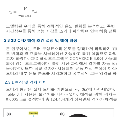
V
=
*
e
b
=
V
ω
n
o
l
o
a
d
*
ω
e
ω
b
ω
n
o
l
o
a
d
모델링된 수식을 통해 전체적인 온도 변화를 분석하고, 주변 
시간상수를 통해 성능 저감을 조기에 파악하여 연속 허용 전류
2.3 3D CFD 해석 조건 설정 및 해석 과정
본 연구에서는 모터 구성요소의 온도를 정확하게 파악하기 위해 
도 변화와 열 흐름을 시뮬레이션 가능하고 특히 실험으로 파
고자 하였다. CFD 해석프로그램은 CONVERGE 3.0이 사
되어 있는 프로그램이다. 특히 계산 과정에서 격자를 자동 
용이하다. 또한 직교 격자가 사용되어 유동 현상 분석에 이상적
모터의 내부 온도 분포를 시각화하고 국부적인 고온 영역을 
2.3.1 형상 및 격자 제어
모터의 형상은 실제 모터를 기반으로
에 나타내었다.
Fig. 3(a)
에 사용된 물성치를 나타내었다. 해석을 위한 격자
Table 3
0.0005 m로 설정하여 총 124,434개의 정육면체 격자가 해석