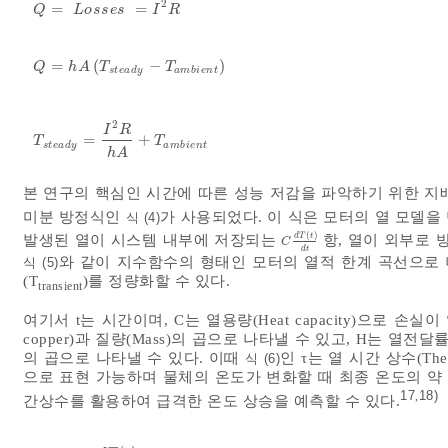
2
=
=
Q
=
L
o
s
s
e
s
=
I
2
R
Q
L
o
s
s
e
s
I
R
=
(
−
)
Q
=
h
A
T
s
t
e
a
d
y
-
T
a
m
b
i
e
n
t
Q
h
A
T
T
s
t
e
a
d
y
a
m
b
i
e
n
t
2
I
R
=
+
T
s
t
e
a
d
y
=
I
2
R
h
A
+
T
a
m
b
i
e
n
t
T
T
s
t
e
a
d
y
a
m
b
i
e
n
t
h
A
본 연구의 핵심인 시간에 따른 성능 저감을 파악하기 위한 지
미분 방정식인
가 사용되었다. 이 식은 모터의 열 모델을
식 (4)
(
)
d
T
t
발생된 열이 시스템 내부에 저장되는
항, 열이 외부로
C
d
T
(
t
)
d
t
C
d
t
와 같이 지수함수의 형태인 모터의 열적 한계 곡선으로 
식 (5)
(T
)를 정량화할 수 있다.
transient
여기서 t는 시간이며, C는 열용량(Heat capacity)으로 손실이 
copper)과 질량(Mass)의 곱으로 나타낼 수 있고, H는 열전달률(T
의 곱으로 나타낼 수 있다. 이때
인 τ는 열 시간 상수(The
식 (6)
으로 표현 가능하며 물체의 온도가 변화할 때 최종 온도의 약 6
17
18)
,
간상수를 활용하여 급격한 온도 상승을 예측할 수 있다.