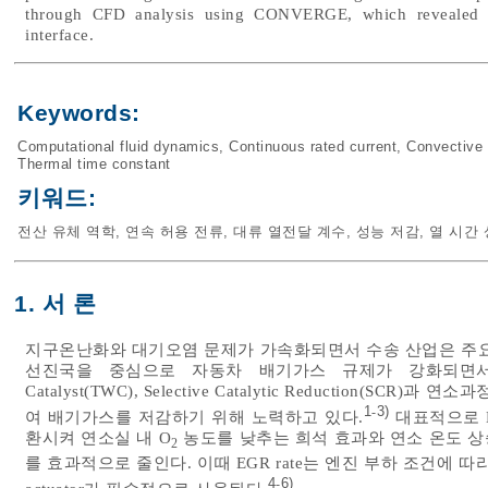
through CFD analysis using CONVERGE, which revealed the
interface.
Keywords:
Computational fluid dynamics
,
Continuous rated current
,
Convective 
Thermal time constant
키워드:
전산 유체 역학
,
연속 허용 전류
,
대류 열전달 계수
,
성능 저감
,
열 시간
1. 서 론
지구온난화와 대기오염 문제가 가속화되면서 수송 산업은 주요
선진국을 중심으로 자동차 배기가스 규제가 강화되면서 
Catalyst(TWC), Selective Catalytic Reduction(SCR)과 
1
3)
-
여 배기가스를 저감하기 위해 노력하고 있다.
대표적으로 E
환시켜 연소실 내 O
농도를 낮추는 희석 효과와 연소 온도 상승을 
2
를 효과적으로 줄인다. 이때 EGR rate는 엔진 부하 조건에 따
4
6)
-