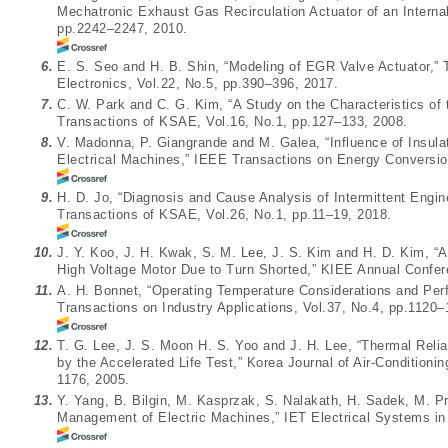
Mechatronic Exhaust Gas Recirculation Actuator of an Intern
pp.2242–2247, 2010.
6.
E. S. Seo and H. B. Shin, “Modeling of EGR Valve Actuator,” 
Electronics, Vol.22, No.5, pp.390–396, 2017.
7.
C. W. Park and C. G. Kim, “A Study on the Characteristics of 
Transactions of KSAE, Vol.16, No.1, pp.127–133, 2008.
8.
V. Madonna, P. Giangrande and M. Galea, “Influence of Insul
Electrical Machines,” IEEE Transactions on Energy Conversio
9.
H. D. Jo, “Diagnosis and Cause Analysis of Intermittent Engin
Transactions of KSAE, Vol.26, No.1, pp.11–19, 2018.
10.
J. Y. Koo, J. H. Kwak, S. M. Lee, J. S. Kim and H. D. Kim, “A
High Voltage Motor Due to Turn Shorted,” KIEE Annual Confe
11.
A. H. Bonnet, “Operating Temperature Considerations and Per
Transactions on Industry Applications, Vol.37, No.4, pp.1120–
12.
T. G. Lee, J. S. Moon H. S. Yoo and J. H. Lee, “Thermal Relia
by the Accelerated Life Test,” Korea Journal of Air-Conditioni
1176, 2005.
13.
Y. Yang, B. Bilgin, M. Kasprzak, S. Nalakath, H. Sadek, M. Pr
Management of Electric Machines,” IET Electrical Systems in 