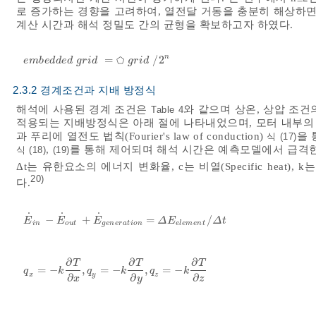
로 증가하는 경향을 고려하여, 열전달 거동을 충분히 해상하면
계산 시간과 해석 정밀도 간의 균형을 확보하고자 하였다.
n
=
/
2
e
m
b
e
d
d
e
d
g
r
i
d
⬠
=
⬠
g
r
i
d
/
2
n
e
m
b
e
d
d
e
d
g
r
i
d
g
r
i
d
2.3.2 경계조건과 지배 방정식
해석에 사용된 경계 조건은
와 같으며 상온, 상압 조
Table 4
적용되는 지배방정식은 아래 절에 나타내었으며, 모터 내부의 열전달은
과 푸리에 열전도 법칙(Fourier's law of conduction)
을 
식 (17)
,
를 통해 제어되며 해석 시간은 예측모델에서 급격한
식 (18)
(19)
Δt는 유한요소의 에너지 변화율, c는 비열(Specific heat), k는 열전
20)
다.
˙
˙
˙
−
+
=
/
E
˙
i
n
-
E
˙
o
u
t
+
E
˙
g
e
n
e
r
a
t
i
o
n
=
Δ
E
e
l
e
m
e
n
t
/
Δ
t
E
E
E
Δ
E
Δ
t
i
n
o
u
t
g
e
n
e
r
a
t
i
o
n
e
l
e
m
e
n
t
∂
∂
∂
T
T
T
=
−
,
=
−
,
=
−
q
x
=
-
k
∂
T
∂
x
,
q
y
=
-
k
∂
T
∂
y
,
q
z
=
-
k
∂
T
∂
z
q
k
q
k
q
k
x
y
z
∂
∂
∂
x
y
z