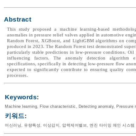
Abstract
This study proposed a machine learning-based methodology
anomalies in pressure relief valves applied in automotive eng
Random Forest, XGBoost, and LightGBM algorithms on compre
produced in 2023. The Random Forest test demonstrated superi
particularly stable predictions in low-pressure conditions. Oi
influencing factors. The anomaly detection algorithm eff
specifications, specifically in detecting low-pressure flow an
expected to significantly contribute to ensuring quality cont
processes.
Keywords:
Machine learning
,
Flow characteristic
,
Detecting anomaly
,
Pressure r
키워드:
머신러닝
,
유량특성
,
이상감지
,
압력제어밸브
,
엔진 타이밍 체인 시스템