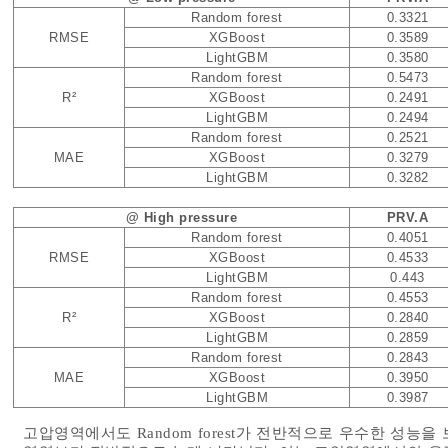
Random forest
0.3321
RMSE
XGBoost
0.3589
LightGBM
0.3580
Random forest
0.5473
R²
XGBoost
0.2491
LightGBM
0.2494
Random forest
0.2521
MAE
XGBoost
0.3279
LightGBM
0.3282
@ High pressure
PRV.A
Random forest
0.4051
RMSE
XGBoost
0.4533
LightGBM
0.443
Random forest
0.4553
R²
XGBoost
0.2840
LightGBM
0.2859
Random forest
0.2843
MAE
XGBoost
0.3950
LightGBM
0.3987
고압영역에서도 Random forest가 전반적으로 우수한 성능