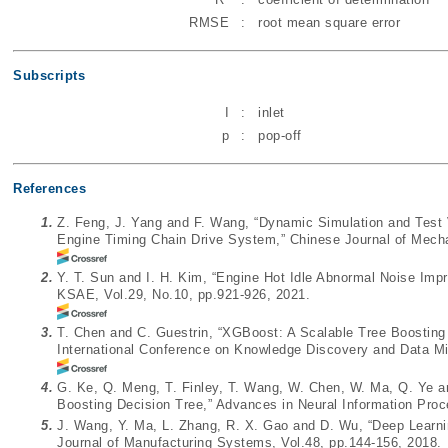
RMSE
:
root mean square error
Subscripts
I
:
inlet
p
:
pop-off
References
1.
Z. Feng, J. Yang and F. Wang, “Dynamic Simulation and Test V
Engine Timing Chain Drive System,” Chinese Journal of Mecha
2.
Y. T. Sun and I. H. Kim, “Engine Hot Idle Abnormal Noise Imp
KSAE, Vol.29, No.10, pp.921-926, 2021.
3.
T. Chen and C. Guestrin, “XGBoost: A Scalable Tree Boosti
International Conference on Knowledge Discovery and Data Mi
4.
G. Ke, Q. Meng, T. Finley, T. Wang, W. Chen, W. Ma, Q. Ye and
Boosting Decision Tree,” Advances in Neural Information Pro
5.
J. Wang, Y. Ma, L. Zhang, R. X. Gao and D. Wu, “Deep Learni
Journal of Manufacturing Systems, Vol.48, pp.144-156, 2018.