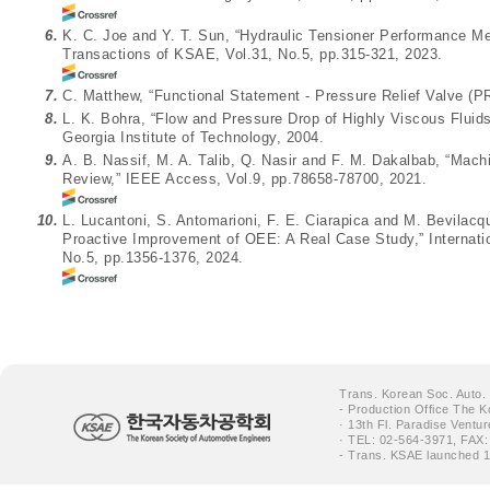
6.
K. C. Joe and Y. T. Sun, “Hydraulic Tensioner Performance M
Transactions of KSAE, Vol.31, No.5, pp.315-321, 2023.
7.
C. Matthew, “Functional Statement - Pressure Relief Valve 
8.
L. K. Bohra, “Flow and Pressure Drop of Highly Viscous Fluids 
Georgia Institute of Technology, 2004.
9.
A. B. Nassif, M. A. Talib, Q. Nasir and F. M. Dakalbab, “Mac
Review,” IEEE Access, Vol.9, pp.78658-78700, 2021.
10.
L. Lucantoni, S. Antomarioni, F. E. Ciarapica and M. Bevilac
Proactive Improvement of OEE: A Real Case Study,” Internatio
No.5, pp.1356-1376, 2024.
Trans. Korean Soc. Auto.
- Production Office The K
· 13th Fl. Paradise Ventu
· TEL: 02-564-3971, FAX:
- Trans. KSAE launched 