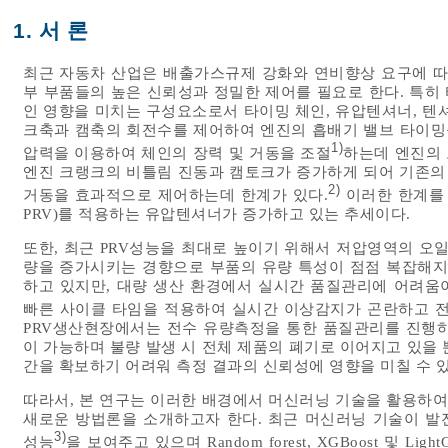
1. 서 론
최근 자동차 산업은 배출가스규제 강화와 연비향상 요구에 따
부 부품들의 높은 신뢰성과 정밀한 제어를 필요로 한다. 특히
인 영향을 미치는 구성요소로서 타이밍 체인, 유압텐셔너, 텐
크축과 캠축의 회전수를 제어하여 엔진의 흡배기 밸브 타이밍을
1)
압력을 이용하여 체인의 장력 및 거동을 조절
하는데 엔진의
엔진 크랭크의 비틀림 진동과 캠토크가 증가하게 되어 기존의
2)
거동을 효과적으로 제어하는데 한계가 있다.
이러한 한계를 극복
PRV)를 적용하는 유압텐셔너가 증가하고 있는 추세이다.
또한, 최근 PRV성능을 최대로 높이기 위해서 저압영역의 
량을 증가시키는 경향으로 부품의 유량 특성이 점점 복잡해지
하고 있지만, 대량 생산 환경에서 실시간 품질관리에 어려움이
빠른 사이클 타임을 적용하여 실시간 이상감지가 곤란하고 전
PRV생산현장에서는 전수 유량측정을 통한 품질관리를 진행하
이 가능하며 불량 발생 시 전체 제품의 폐기로 이어지고 있을
간을 확보하기 어려워 측정 결과의 신뢰성에 영향을 미칠 수 있
따라서, 본 연구는 이러한 배경에서 머신러닝 기술을 활용하여
새로운 방법론을 소개하고자 한다. 최근 머신러닝 기술이 발
3)
성능
을 보여주고 있으며 Random forest, XGBoost 및 Ligh