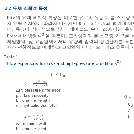
2.2 유체 역학적 특성
PRV의 유체 역학적 특성은 미로형 유로의 유동과 볼-스프링
서 유량은 사양에 따라서 다르지만 0.5 ~ 6.4 cc/s의 범
다. 유속이 상대적으로 낮아 레이놀드 수가 2300미만 
8)
Poiseuille 방정식
을 따르며, 고압영역의 볼-스프링 기구를 
저압영역, 및 고압영역에서의 유량과 압력의 상관관계를 표
따라 선형적으로 비례하고 고압영역에서는 오리피스 유동이 
Table 1
8)
Flow equations for low- and high-pressure conditions
P
< P
i
p
4
×
×
Δ
π
d
P
=
Q
Q
=
π
×
d
4
×
Δ
P
128
×
μ
×
L
128
×
×
μ
L
ΔP: pressure difference
µ : fluid viscosity
=
Q
Q
=
C
L : channel length
C
d : hydraulic diameter
d
A : e
ρ : f
4
×
×
w
h
=
d
d
=
4
×
w
×
h
2
w
+
2
h
(
2
+
2
)
w
h
w : channel width
h : channel depth