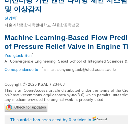
머신러닝 기반 엔진 타이밍 체인 시스
및 이상감지
*
선영택
서울과학종합대학원대학교 AI융합공학전공
Machine Learning-Based Flow Predi
of Pressure Relief Valve in Engine
*
Youngtaek Sun
AI Convergence Engineering, Seoul School of Integrated Sciences &
*
Correspondence to :
E-mail:
sunyoungtaek@stud.assist.ac.kr
Copyright Ⓒ 2025 KSAE / 234-03
This is an Open-Access article distributed under the terms of the 
p://creativecommons.org/licenses/by-nc/3.0
) which permits unrestric
any medium provided the original work is properly cited.
This article has been cited by 0 articles in