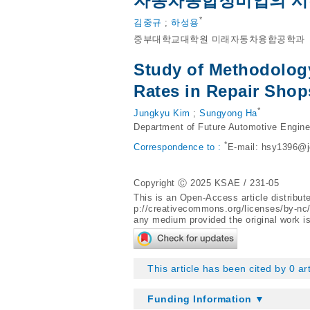
자동차종합정비업의 시
*
김중규
;
하성용
중부대학교대학원 미래자동차융합공학과
Study of Methodology
Rates in Repair Shop
*
Jungkyu Kim
;
Sungyong Ha
Department of Future Automotive Engine
*
Correspondence to :
E-mail:
hsy1396@j
Copyright Ⓒ 2025 KSAE / 231-05
This is an Open-Access article distribu
p://creativecommons.org/licenses/by-nc
any medium provided the original work is
This article has been cited by 0 ar
Funding Information ▼