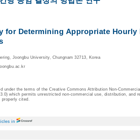
간당 공임 결정의 방법론 연구
 for Determining Appropriate Hourly
s
ering, Joongbu University, Chungnam 32713, Korea
oongbu.ac.kr
ted under the terms of the Creative Commons Attribution Non-Commercia
/3.0
) which permits unrestricted non-commercial use, distribution, and r
 properly cited.
ticles in