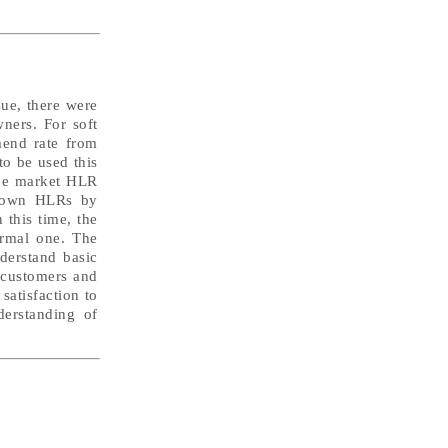
sue, there were
ners. For soft
mend rate from
o be used this
the market HLR
r own HLRs by
 this time, the
ormal one. The
derstand basic
 customers and
satisfaction to
derstanding of