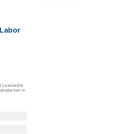
 Labor
l License(
htt
eproduction in