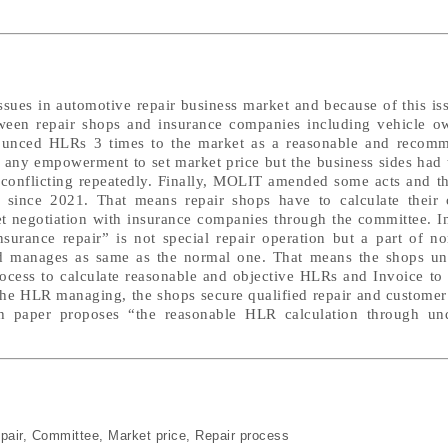
ssues in automotive repair business market and because of this is
tween repair shops and insurance companies including vehicle ow
ounced HLRs 3 times to the market as a reasonable and recom
any empowerment to set market price but the business sides had t
e conflicting repeatedly. Finally, MOLIT amended some acts and 
 since 2021. That means repair shops have to calculate thei
t negotiation with insurance companies through the committee. In
nsurance repair” is not special repair operation but a part of n
nd manages as same as the normal one. That means the shops un
rocess to calculate reasonable and objective HLRs and Invoice to
the HLR managing, the shops secure qualified repair and customer 
rch paper proposes “the reasonable HLR calculation through un
pair
,
Committee
,
Market price
,
Repair process