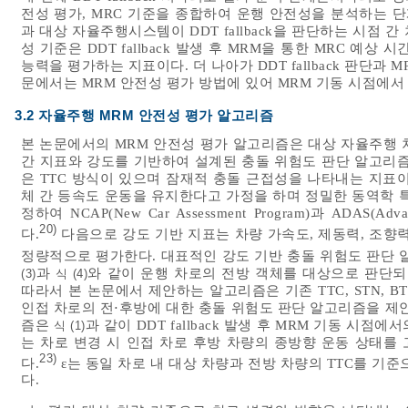
전성 평가, MRC 기준을 종합하여 운행 안전성을 분석하는 단계이다. 
과 대상 자율주행시스템이 DDT fallback을 판단하는 시점 
성 기준은 DDT fallback 발생 후 MRM을 통한 MRC 예상 시
능력을 평가하는 지표이다. 더 나아가 DDT fallback 판단
문에서는 MRM 안전성 평가 방법에 있어 MRM 기동 시점에서
3.2 자율주행 MRM 안전성 평가 알고리즘
본 논문에서의 MRM 안전성 평가 알고리즘은 대상 자율주행 
간 지표와 강도를 기반하여 설계된 충돌 위험도 판단 알고리즘
은 TTC 방식이 있으며 잠재적 충돌 근접성을 나타내는 지표이
체 간 등속도 운동을 유지한다고 가정을 하며 정밀한 동역학 
정하여 NCAP(New Car Assessment Program)과 ADAS(Adva
20)
다.
다음으로 강도 기반 지표는 차량 가속도, 제동력, 조향
정량적으로 평가한다. 대표적인 강도 기반 충돌 위험도 판단 알
과
와 같이 운행 차로의 전방 객체를 대상으로 판단되
(3)
식 (4)
따라서 본 논문에서 제안하는 알고리즘은 기존 TTC, STN,
인접 차로의 전⋅후방에 대한 충돌 위험도 판단 알고리즘을 제
즘은
과 같이 DDT fallback 발생 후 MRM 기동 시점
식 (1)
는 차로 변경 시 인접 차로 후방 차량의 종방향 운동 상태를
23)
다.
ε는 동일 차로 내 대상 차량과 전방 차량의 TTC를 기
다.