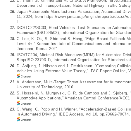
15.
E. Thorn, S. Kimmel and M. Chaka, A Framework for Automate
Department of Transportation, National Highway Traffic Safety
16.
Japan Automobile Manufacturers Association, Automated Drivi
11, 2024, from
https://www.jama.or.jp/english/reports/docs/
f
17.
ISO/TC22/SC33, Road Vehicles: Test Scenarios for Automate
Framework(ISO 34502), International Organization for Standard
18.
C. Lee, K. Ok, S. Shin and S. Hong, “Edge-Based Fallback M
Level 4+,” Korean Institute of Communications and Informati
Jeonnam, Korea, 2021.
19.
ISO/TC204, Minimal Risk Maneuver(MRM) for Automated Drivin
Stop(ISO 23793-1), International Organization for Standardizat
20.
D. Åsljung, J. Nilsson and J. Fredriksson, “Comparing Collisi
Vehicles Using Extreme Value Theory,” IFAC-PapersOnLine, Vo
21.
A. Andersson, Multi-Target Threat Assessment for Autonomou
University of Technology, 2016.
22.
S. Hosseini, N. Murgovski, G. R. de Campos and J. Sjoberg, “
Automotive Applications,” American Control Conference(ACC),
23.
C. Wang, C. Popp and H. Winner, “Acceleration-Based Collision
in Automated Driving,” IEEE Access, Vol.10, pp.70662-70674,