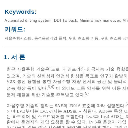
Keywords:
Automated driving system
,
DDT fallback
,
Minimal risk maneuver
,
Min
키워드:
자율주행시스템
,
동적운전작업 폴백
,
위험 최소화 기동
,
위험 최소화 상
1. 서 론
최근 자율주행 기술은 도로 내 인프라와 인공지능 기술 융합
있으며, 기술의 신뢰성과 안전성 향상을 목표로 연구가 활발히
V2X 통신 융합을 통한 자율주행 차량 센서의 공간 및 물리적
3
4)
,
성능 향상 등이 있다.
이 외에도 교통 약자를 위한 이동 서
5)
문제 해결을 위한 기술로 주목받고 있다.
6
자율주행 기술의 정의는 SAE의 J3016 표준에 따라 설명된다.
되며 Lv.3부터는 Lv.5까지는 ADS로 지칭된다. ADS는 특
는 하드웨어 및 소프트웨어를 포함한다. Lv.3과 Lv.4 ADS는 제
황에서 운전자의 개입 요청을 할 수 있다. Lv.3은 운전자 개
자 대응이 없을 경우 시스템이 MRC를 달성해야 한다. 그리고 L