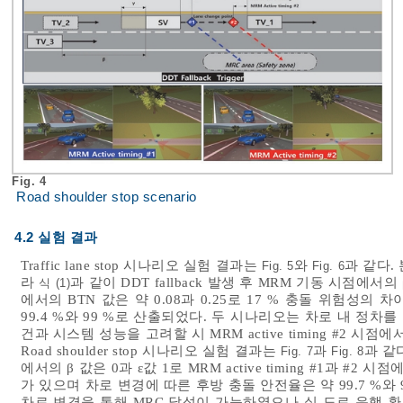
Fig. 4
Road shoulder stop scenario
4.2 실험 결과
Traffic lane stop 시나리오 실험 결과는
와
과 같다.
Fig. 5
Fig. 6
라
과 같이 DDT fallback 발생 후 MRM 기동 시점에서의 β값
식 (1)
에서의 BTN 값은 약 0.08과 0.25로 17 % 충돌 위험성
99.4 %와 99 %로 산출되었다. 두 시나리오는 차로 내 정차
건과 시스템 성능을 고려할 시 MRM active timing #2 
Road shoulder stop 시나리오 실험 결과는
과
과 같
Fig. 7
Fig. 8
에서의 β 값은 0과 ε값 1로 MRM active timing #1과 #2 시
가 있으며 차로 변경에 따른 후방 충돌 안전율은 약 99.7 %와
차로 변경을 통해 MRC 달성이 가능하였으나 실 도로 운행 환