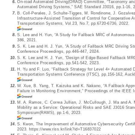
6.
On-road Automated Driving(ORAD) Committee, “Taxonomy and D
Automated Driving Systems,” SAE Standard J3016, pp.1-16, 
7.
B. Coll-Perales, J. Schulte-Tigges, M. Rondinone, J. Gozalve
Infrastructure-Assisted Transition of Control for Cooperative 
Transportation Systems, Vol.23, No.7, pp.6720-6736, 2022.
8.
S. Lee and H. Yun, “A Study for Fallback MRC of Autonomous
386, 2021.
9.
S. K. Lee and H. J. Yun, “A Study of Fallback MRC Driving S
Conference Proceedings, pp.446-447, 2024.
10.
S. K. Lee and H. J. Yun, “Design of Edge-Based Fallback MR
Conference Proceedings, pp.541-542, 2023.
11.
H. Yu and F. Luo, “Fallback Strategy for Level 4+ Automated D
Transportation Systems Conference (ITSC), pp.156-162, Auck
12.
W. Xue, B. Yang, T. Kaizuka and K. Nakano, “A Fallback Appr
Failure in Monitoring Environment,” Proceedings of the IEEE 
13.
M. A. Ramos, C. Correa Jullian, J. McCullough, J. Ma and A.
Mobility as a Service: Operational Risks and SAE J3016 Standa
Symposium(RAMS), pp.1-6, 2023.
14.
S. Kwon, The Improvement of Automotive Cybersecurity Certif
2023.
https://www.riss.kr/link?id=T16837022