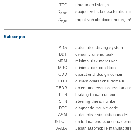
TTC
:
time to collision, s
D
:
subject vehicle deceleration, 
x
,
sv
D
:
target vehicle deceleration, m
x
,
tv
Subscripts
ADS
:
automated driving system
DDT
:
dynamic driving task
MRM
:
minimal risk maneuver
MRC
:
minimal risk condition
ODD
:
operational design domain
COD
:
current operational domain
OEDR
:
object and event detection an
BTN
:
braking threat number
STN
:
steering threat number
DTC
:
diagnostic trouble code
ASM
:
automotive simulation model
UNECE
:
united nations economic comm
JAMA
:
Japan automobile manufacture