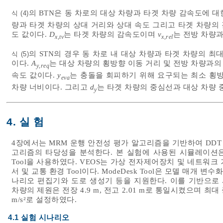
의 BTN은 동 차로의 대상 차량과 타겟 차량 감속도에 
식 (4)
량과 타겟 차량의 상대 거리와 상대 속도 그리고 타겟 차량의
도 값이다.
D
는 타겟 차량의 감속도이며
v
는 전방 차량과
x
,
tv
x
,
rel
의 STN의 경우 동 차로 내 대상 차량과 타겟 차량의 
식 (5)
이다.
A
는 대상 차량의 횡방향 이동 거리 및 전방 차량과의
y
,
req
속도 값이다.
y
는 충돌을 회피하기 위해 요구되는 최소 횡
eva
차량 너비이다. 그리고
d
는 타겟 차량의 중심선과 대상 차량
y
4. 실 험
4장에서는 MRM 운행 안전성 평가 알고리즘을 기반하여 DDT f
고리즘의 타당성을 분석한다. 본 실험에 사용된 시뮬레이션은 dSP
Tool을 사용하였다. VEOS는 가상 전자제어장치 및 네트워
서 및 교통 환경 Tool이다. ModeDesk Tool은 모델 매
나리오 편집기와 도로 생성기 등을 지원한다. 이를 기반으로
차량의 제원은 전장 4.9 m, 전고 2.01 m로 통일시켰으며 최대 종
m/s²로 설정하였다.
4.1 실험 시나리오