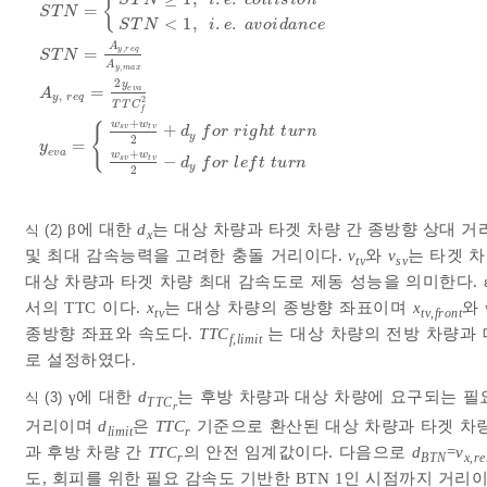
{
S
T
N
i
e
c
o
l
l
i
s
i
o
n
=
S
T
N
<
1
,
.
.
S
T
N
i
e
a
v
o
i
d
a
n
c
e
A
,
y
r
e
q
=
S
T
N
A
,
y
m
a
x
S
T
N
=
S
T
N
≥
1
,
i
.
e
.
c
o
l
l
i
s
i
o
n
S
T
N
<
1
,
i
.
e
.
a
v
o
i
d
a
n
c
e
S
T
N
=
A
2
y
=
e
v
a
A
,
y
r
e
q
2
T
T
C
f
+
w
w
{
+
s
v
t
v
d
f
o
r
r
i
g
h
t
t
u
r
n
y
2
=
y
e
v
a
+
w
w
−
s
v
t
v
d
f
o
r
l
e
f
t
t
u
r
n
y
2
β에 대한
d
는 대상 차량과 타겟 차량 간 종방향 상대 거
식 (2)
x
및 최대 감속능력을 고려한 충돌 거리이다.
v
와
v
는 타겟 
tv
sv
대상 차량과 타겟 차량 최대 감속도로 제동 성능을 의미한다. 
서의 TTC 이다.
x
는 대상 차량의 종방향 좌표이며
x
와
tv
tv
,
front
종방향 좌표와 속도다.
TTC
는 대상 차량의 전방 차량과 
f
,
limit
로 설정하였다.
γ에 대한
d
는 후방 차량과 대상 차량에 요구되는 
식 (3)
TTC
r
거리이며
d
은
TTC
기준으로 환산된 대상 차량과 타겟 차
limit
r
과 후방 차량 간
TTC
의 안전 임계값이다. 다음으로
d
=
v
r
BTN
x
,
re
도, 회피를 위한 필요 감속도 기반한 BTN 1인 시점까지 거리이