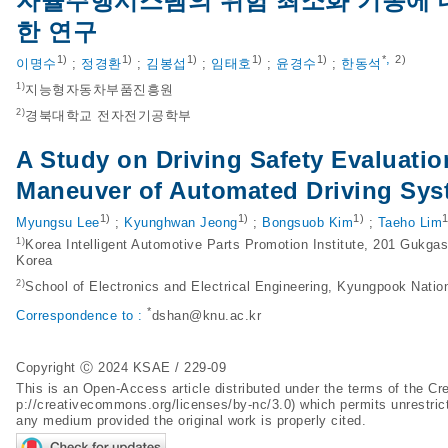
자율주행시스템의 위험 최소화 기동에 대
한 연구
,
1)
1)
1)
1)
1)
*
2)
이명수
;
정경환
;
김봉섭
;
임태호
;
윤경수
;
한동석
1)
지능형자동차부품진흥원
2)
경북대학교 전자전기공학부
A Study on Driving Safety Evaluati
Maneuver of Automated Driving Sys
1)
1)
1)
1
Myungsu Lee
;
Kyunghwan Jeong
;
Bongsuob Kim
;
Taeho Lim
1)
Korea Intelligent Automotive Parts Promotion Institute, 201 Gukg
Korea
2)
School of Electronics and Electrical Engineering, Kyungpook Natio
*
Correspondence to :
dshan@knu.ac.kr
Copyright Ⓒ 2024 KSAE / 229-09
This is an Open-Access article distributed under the terms of the 
p://creativecommons.org/licenses/by-nc/3.0
) which permits unrestric
any medium provided the original work is properly cited.