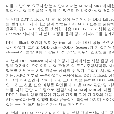
이를 기반으로 요구사항 분석 단계에서는 MRM과 MRC에 대
적합한 시험 플랫폼을 선정할 수 있으며 더 나아가 실험 결과 
두 번째 DDT fallback 시나리오 생성 단계에서는 DDT fa
를 설계한다. 시나리오 설계 방법은 ISO 34503 표준을 준
율주행 평가 시나리오를 생성한 다음 DDT fallback 상황 조건의 유즈
Concrete 시나리오 세분화 과정을 통해 평가 시나리오를 설계
DDT fallback 조건에 있어 System failure는 DDT 
설정하였다. 그리고 ODD exit는 COD의 Scenery와 기 설계된 ODD의
elements의 돌발 행동과 같은 비정상적인 행위의 조합으로 설
세 번째 DDT fallback 시나리오 평가 단계에서는 시험 환경 기
정을 평가하는 단계이며 시험 환경은 실 도로, 주행시험장, 
험도를 기반으로 시험 환경을 선택할 수 있다. 그리고 시나리오 평가
기동, MRC 여부로 구분하였다. 구체적으로 DDT fallbac
COD의 Exit 조건과 악화에 대한 모니터링을 통하여 DDT fallb
인과 경고 신호 표출 여부를 확인한다. 다음 MRM 판단 및 기동
보를 자차 판단 시스템으로 전달하여 MRM과 MRC에 대한
DDT fallback 상황 대응이 가능한 관제와 같이 제 3자의 
ADS 능력과 운행 상황에 따라 유동적인 특성을 가지며 MRC
같은 목적지 도착 또는 정차 상태로 확인한다.
네 번째 DDT fallback 시나리오 결과 분석 단계는시나리오 평가