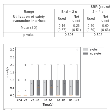
SRR [count/
Range
End ~ 2 s
2 ~ 4 s
Utilization of safety
Not
Not
Used
Used
evacuation interface
used
used
0.16
0.26
0.70
0.60
Mean (SD)
(0.37)
(0.51)
(0.60)
(0.66)
p-value
0.326
0.522