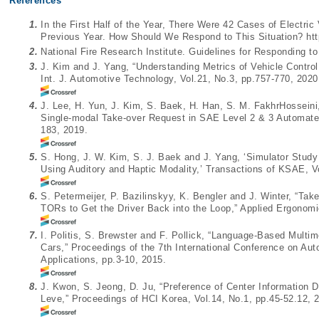
References
1.
In the First Half of the Year, There Were 42 Cases of Electric
Previous Year. How Should We Respond to This Situation?
ht
2.
National Fire Research Institute. Guidelines for Responding to
3.
J. Kim and J. Yang, “Understanding Metrics of Vehicle Contro
Int. J. Automotive Technology, Vol.21, No.3, pp.757-770, 2020
4.
J. Lee, H. Yun, J. Kim, S. Baek, H. Han, S. M. FakhrHosseini
Single-modal Take-over Request in SAE Level 2 & 3 Automated
183, 2019.
5.
S. Hong, J. W. Kim, S. J. Baek and J. Yang, ‘Simulator Study
Using Auditory and Haptic Modality,’ Transactions of KSAE, V
6.
S. Petermeijer, P. Bazilinskyy, K. Bengler and J. Winter, “Tak
TORs to Get the Driver Back into the Loop,” Applied Ergonomi
7.
I. Politis, S. Brewster and F. Pollick, “Language-Based Multi
Cars,” Proceedings of the 7th International Conference on Aut
Applications, pp.3-10, 2015.
8.
J. Kwon, S. Jeong, D. Ju, “Preference of Center Information
Leve,” Proceedings of HCI Korea, Vol.14, No.1, pp.45-52.12, 