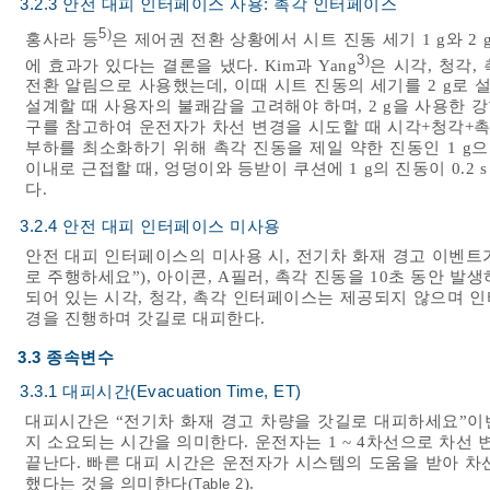
3.2.3 안전 대피 인터페이스 사용: 촉각 인터페이스
5
)
홍사라 등
은 제어권 전환 상황에서 시트 진동 세기 1 g와 2 
3
)
에 효과가 있다는 결론을 냈다. Kim과 Yang
은 시각, 청각
전환 알림으로 사용했는데, 이때 시트 진동의 세기를 2 g로 
설계할 때 사용자의 불쾌감을 고려해야 하며, 2 g을 사용한 
구를 참고하여 운전자가 차선 변경을 시도할 때 시각+청각+촉
부하를 최소화하기 위해 촉각 진동을 제일 약한 진동인 1 g으로
이내로 근접할 때, 엉덩이와 등받이 쿠션에 1 g의 진동이 0.2 s 
다.
3.2.4 안전 대피 인터페이스 미사용
안전 대피 인터페이스의 미사용 시, 전기차 화재 경고 이벤트
로 주행하세요”), 아이콘, A필러, 촉각 진동을 10초 동안 
되어 있는 시각, 청각, 촉각 인터페이스는 제공되지 않으며 
경을 진행하며 갓길로 대피한다.
3.3 종속변수
3.3.1 대피시간(Evacuation Time, ET)
대피시간은 “전기차 화재 경고 차량을 갓길로 대피하세요”이
지 소요되는 시간을 의미한다. 운전자는 1 ~ 4차선으로 차선
끝난다. 빠른 대피 시간은 운전자가 시스템의 도움을 받아 차
했다는 것을 의미한다(
).
Table 2