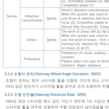
(2), Somewhat unaware (3), Neu
Completely aware (7)
Driver's attention concentratio
When the system was used to e
Survey
Attention
[point]
your level of attention and foc
concentration
focus (2), Somewhat unable to f
Almost fully focused (6), Comp
The level of stress felt by the
When the system was used to e
Stress
[point]
your the level of stress - Felt 
stressed (3), Neutral (4), Felt
no stress at all (7)
Preference of visual, auditory,
systems
Preference
-
Please select the type of inter
interface, Haptic interface
3.3.2 조향각 편차(Steering Wheel Angle Deviation, SWD)
조향각 편차는 최대 스티어링 휠을 조향한 각도와 최소 스티
SWD 값은 운전자가 스티어링 휠을 좌우로 크게 조향하여 주
3.3.3 조향 반전율(Steering Reversal Rate, SRR)
SRR은 초당 스티어링 엔드 값의 각도가 좌우로 3도 이상인 
스티어링 휠을 좌우로 조향하여 주행 안정성이 낮아졌음을 