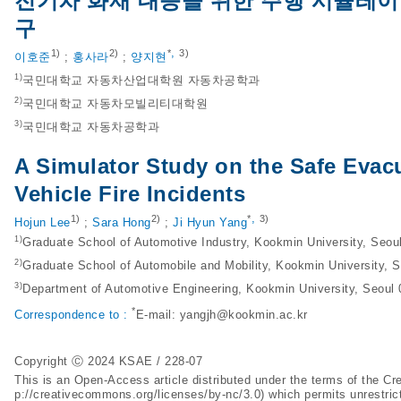
전기차 화재 대응을 위한 주행 시뮬레이
구
,
1)
2)
*
3)
이호준
;
홍사라
;
양지현
1)
국민대학교 자동차산업대학원 자동차공학과
2)
국민대학교 자동차모빌리티대학원
3)
국민대학교 자동차공학과
A Simulator Study on the Safe Evacua
Vehicle Fire Incidents
,
1)
2)
*
3)
Hojun Lee
;
Sara Hong
;
Ji Hyun Yang
1)
Graduate School of Automotive Industry, Kookmin University, Seou
2)
Graduate School of Automobile and Mobility, Kookmin University, 
3)
Department of Automotive Engineering, Kookmin University, Seoul
*
Correspondence to :
E-mail:
yangjh@kookmin.ac.kr
Copyright Ⓒ 2024 KSAE / 228-07
This is an Open-Access article distributed under the terms of the 
p://creativecommons.org/licenses/by-nc/3.0
) which permits unrestric