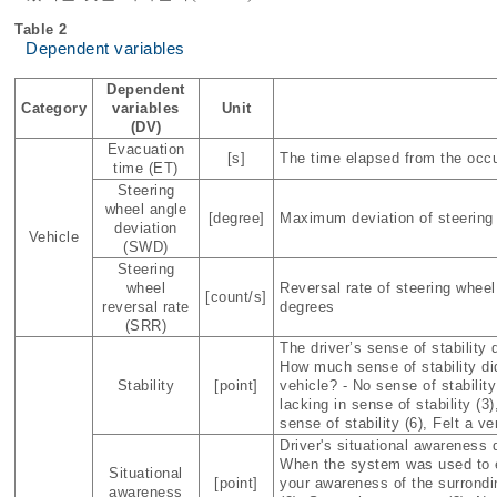
Table 2
Dependent variables
Dependent
Category
variables
Unit
(DV)
Evacuation
[s]
The time elapsed from the occur
time (ET)
Steering
wheel angle
[degree]
Maximum deviation of steering
deviation
Vehicle
(SWD)
Steering
wheel
Reversal rate of steering whee
[count/s]
reversal rate
degrees
(SRR)
The driver’s sense of stability
How much sense of stability d
Stability
[point]
vehicle? - No sense of stability
lacking in sense of stability (3),
sense of stability (6), Felt a ve
Driver's situational awareness
When the system was used to e
Situational
[point]
your awareness of the surrondi
awareness