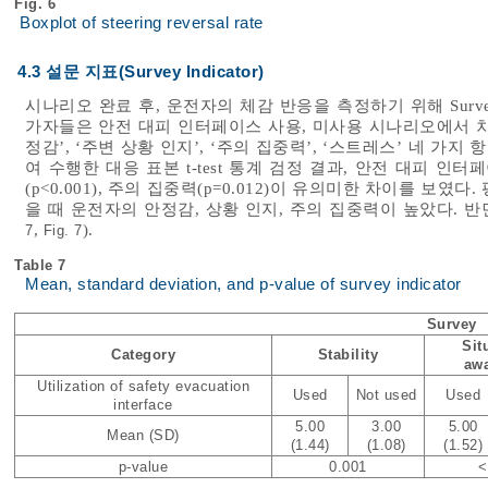
Fig. 6
Boxplot of steering reversal rate
4.3 설문 지표(Survey Indicator)
시나리오 완료 후, 운전자의 체감 반응을 측정하기 위해 Surv
가자들은 안전 대피 인터페이스 사용, 미사용 시나리오에서 차
정감’, ‘주변 상황 인지’, ‘주의 집중력’, ‘스트레스’ 네 가지
여 수행한 대응 표본 t-test 통계 검정 결과, 안전 대피 인터페
(p<0.001), 주의 집중력(p=0.012)이 유의미한 차이를 보
을 때 운전자의 안정감, 상황 인지, 주의 집중력이 높았다. 반면
,
).
7
Fig. 7
Table 7
Mean, standard deviation, and p-value of survey indicator
Survey
Sit
Category
Stability
aw
Utilization of safety evacuation
Used
Not used
Used
interface
5.00
3.00
5.00
Mean (SD)
(1.44)
(1.08)
(1.52)
p-value
0.001
<