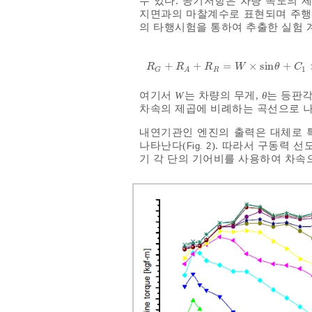
수 있다. 공기저항은 차량 속도의 
지면과의 마찰계수로 표현되며 주행 
의 타행시험을 통하여 추출한 실험
+
+
=
×
s
i
n
+
R
G
+
R
A
+
R
R
=
W
×
s
i
n
θ
+
R
R
R
W
θ
C
1
R
G
A
여기서
W
는 차량의 무게,
θ
는 등판
차속의 제곱에 비례하는 곡선으로 
내연기관인 엔진의 출력은 대체로 
나타난다(
). 따라서 구동력 선도
Fig. 2
기 각 단의 기어비를 사용하여 차속