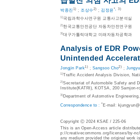
급발진 의심 사고의 E
,
1)
2)
*
3)
박종진
;
조상수
;
김정윤
1)
국립과학수사연구원 교통사고분석실
2)
한국교통안전공단 자동차안전연구원
3)
대구가톨릭대학교 미래자동차공학과
Analysis of EDR Powe
Unintended Accelerat
1)
2)
Jongjin Park
;
Sangsoo Cho
;
Jungyu
1)
Traffic Accident Analysis Division, Na
2)
Secretariat of Automobile Safety and 
Institute(KATRI), KOTSA, 200 Samjon-r
3)
Department of Automotive Engineering
*
Correspondence to :
E-mail:
kjungyun@
Copyright Ⓒ 2024 KSAE / 225-06
This is an Open-Access article distribu
p://creativecommons.org/licenses/by-nc
any medium provided the original work is