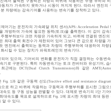
엔진에서 출력된 구동력은 차량의 바퀴에 작용하는 주행 부하와 
동차가 가속하지 못하거나 시동이 꺼지게 된다. 따라서 엔진의 
부분 차량에는 감속기어를 사용하는 변속기를 장착하고 있다.
 운전자의 가속페달 위치 센서(APS: Acceleration Pedal S
ve) 등을 개방하여 가속에 필요한 동력(토크)을 출력한다. 이 값이 감
주행부하보다 크면 차량은 가속하게 되고, 바퀴에 연결된 엔진의
진은 최대 출력 회전수가 제한되어 있어 그보다 큰 값으로 차량을 
렇듯 엔진에서 출력되는 동력과 차량의 주행부하에 대응하여 차량
화시킬 수 있는 장치가 파워트레인의 변속기다.
성되어 있으며, 기어비의 변화를 운전자가 직접 결정하는 수동변
기로 구분된다. 특히 자동변속기는 토크 컨버터와 유성기어, 습
CT(Dual Clutch Transmission)와 같은 AMT(Automa
.
은
과 같은 구동력 선도(Tractive effort and resistance dia
Fig. 1
으로 하고 바퀴에 작용하는 구동력과 주행부하를 표시한 그림으
대속도 등 구동 성능을 판별할 수 있다. 대체로 변속기의 1단 기어
는 최대속도를 목표로 설계하므로
에 표시한 차량의 최대 등판 경
Fig. 1
 알 수 있다.