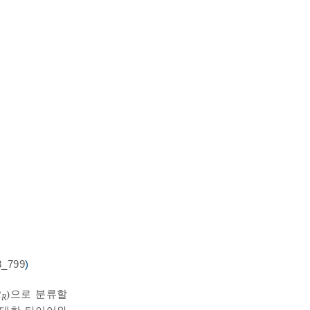
3_799
)
R
)으로 분류할
R