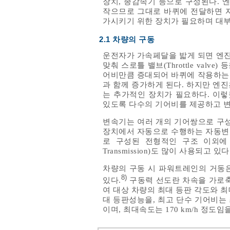
장치, 종감속기 등으로 구성된다. 
작으므로 그대로 바퀴에 전달하면 자
가시키기 위한 장치가 필요하며 대
2.1 차량의 구동
운전자가 가속페달을 밟게 되면 엔진제어기는
맞춰 스로틀 밸브(Throttle val
어비만큼 증대되어 바퀴에 작용하는 
과 함께 증가하게 된다. 하지만 엔
는 추가적인 장치가 필요하다. 이
있도록 다수의 기어비를 제공하고 변
변속기는 여러 개의 기어쌍으로 구
장치에서 자동으로 수행하는 자동변속
로 구성된 전형적인 구조 이외에 최근에는 D
Transmission)도 많이 사용되고 있다
차량의 구동 시 파워트레인의 거동
8)
있다.
구동력 선도란 차속을 가로축
여 대상 차량의 최대 등판 각도와 최
대 등판성능을, 최고 단수 기어비
이며, 최대속도는 170 km/h 정도임을