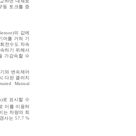
비교하면 대체로
구동 토크를 증
ensor)의 값에
속기어를 거쳐 기
 회전수도 차속
가속하기 위해서
을 가감속할 수
속기와 변속제어
식 다판 클러치
ted Manual
gram)로 표시할 수
로 이를 이용하
비는 차량의 최
사는 57.7 %