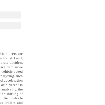
hicle users are
istry of Land,
curate accident
 accident more
n vehicle speed
analyzing such
ed acceleration
 or a defect in
y analyzing the
the shifting of
lified vehicle
cteristics and