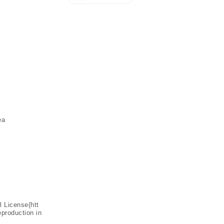
ea
l License(
htt
eproduction in