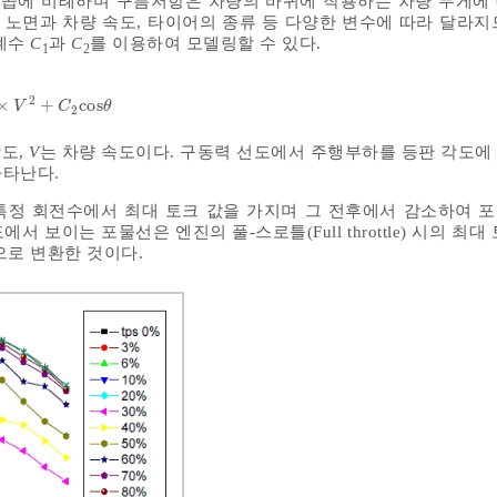
제곱에 비례하며 구름저항은 차량의 바퀴에 작용하는 차량 무게에
노면과 차량 속도, 타이어의 종류 등 다양한 변수에 따라 달라지
 계수
C
과
C
를 이용하여 모델링할 수 있다.
1
2
2
×
+
c
o
s
C
1
×
V
2
+
C
2
c
o
s
θ
V
C
θ
2
각도,
V
는 차량 속도이다. 구동력 선도에서 주행부하를 등판 각도에
나타난다.
특정 회전수에서 최대 토크 값을 가지며 그 전후에서 감소하여 
에서 보이는 포물선은 엔진의 풀-스로틀(Full throttle) 시의 최
으로 변환한 것이다.