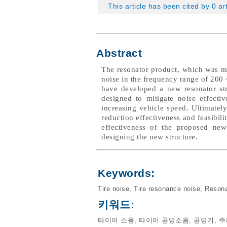
This article has been cited by 0 ar
Abstract
The resonator product, which was m
noise in the frequency range of 200 
have developed a new resonator str
designed to mitigate noise effecti
increasing vehicle speed. Ultimately
reduction effectiveness and feasibili
effectiveness of the proposed new 
designing the new structure.
Keywords:
Tire noise
,
Tire resonance noise
,
Resona
키워드:
타이어 소음
,
타이어 공명소음
,
공명기
,
주