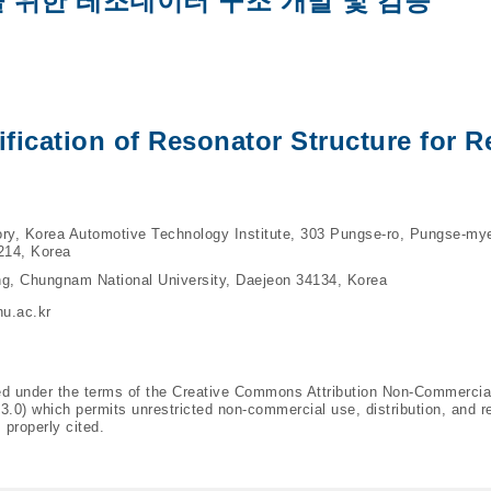
 위한 레조네이터 구조 개발 및 검증
fication of Resonator Structure for 
ry, Korea Automotive Technology Institute, 303 Pungse-ro, Pungse-my
214, Korea
ng, Chungnam National University, Daejeon 34134, Korea
u.ac.kr
ted under the terms of the Creative Commons Attribution Non-Commercia
/3.0
) which permits unrestricted non-commercial use, distribution, and r
 properly cited.