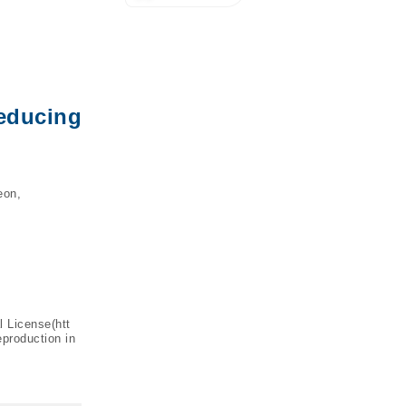
Reducing
eon,
l License(
htt
eproduction in