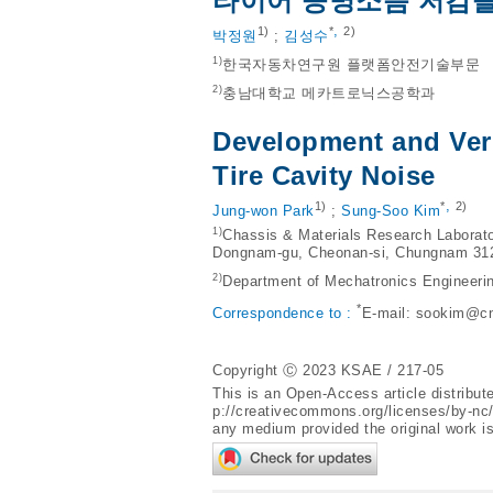
타이어 공명소음 저감을
,
1)
*
2)
박정원
;
김성수
1)
한국자동차연구원 플랫폼안전기술부문
2)
충남대학교 메카트로닉스공학과
Development and Veri
Tire Cavity Noise
,
1)
*
2)
Jung-won Park
;
Sung-Soo Kim
1)
Chassis & Materials Research Laborato
Dongnam-gu, Cheonan-si, Chungnam 31
2)
Department of Mechatronics Engineeri
*
Correspondence to :
E-mail:
sookim@cn
Copyright Ⓒ 2023 KSAE / 217-05
This is an Open-Access article distribu
p://creativecommons.org/licenses/by-nc
any medium provided the original work is