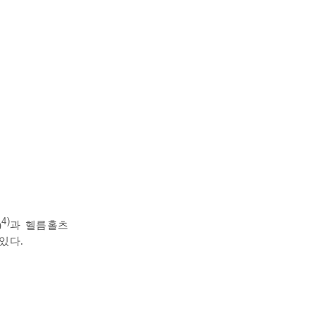
4)
)
과 헬름홀츠
있다.