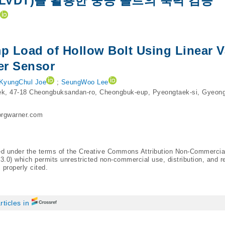
LVDT)를 활용한 중공 볼트의 축력 검증
 Load of Hollow Bolt Using Linear V
er Sensor
KyungChul Joe
;
SeungWoo Lee
k, 47-18 Cheongbuksandan-ro, Cheongbuk-eup, Pyeongtaek-si, Gyeong
rgwarner.com
ted under the terms of the Creative Commons Attribution Non-Commercia
/3.0
) which permits unrestricted non-commercial use, distribution, and r
 properly cited.
rticles in