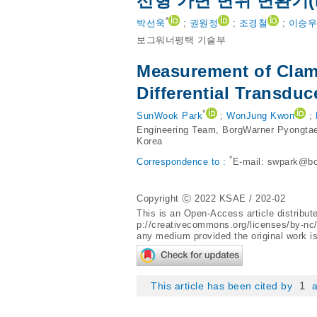
선형 가변 변위 변환기(
*
박선욱
;
권원정
;
조경철
;
이승우
보그워너평택 기술부
Measurement of Clamp
Differential Transduc
*
SunWook Park
;
WonJung Kwon
;
Engineering Team, BorgWarner Pyongtae
Korea
*
Correspondence to :
E-mail:
swpark@bo
Copyright Ⓒ 2022 KSAE / 202-02
This is an Open-Access article distribu
p://creativecommons.org/licenses/by-nc
any medium provided the original work is
1
This article has been cited by
a