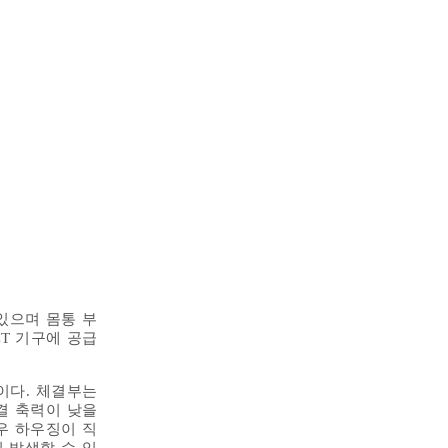
있으며 몸통 부
T 기구에 공급
이다. 체결부는
결 축력이 낮을
우 하우징이 직
 발생할 수 있