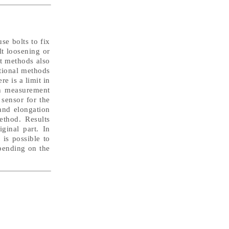
se bolts to fix
lt loosening or
st methods also
tional methods
e is a limit in
ch measurement
sensor for the
and elongation
ethod. Results
ginal part. In
is possible to
epending on the