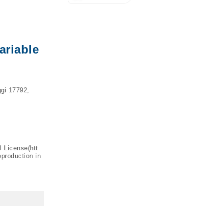
ariable
gi 17792,
l License(
htt
eproduction in