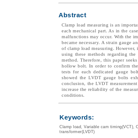
Abstract
Clamp load measuring is an importan
each mechanical part. As in the case
malfunctions may occur. With the im
became necessary. A strain gauge a
of clamp load measuring. However, in 
using these methods regarding the 
method. Therefore, this paper seek
hollow bolt. In order to confirm t
tests for each dedicated gauge bo
showed the LVDT gauge bolts exhibi
conclusion, the LVDT measurement m
increase the reliability of the mea
conditions.
Keywords:
Clamp load
,
Variable cam timing(VCT)
,
O
transformer(LVDT)