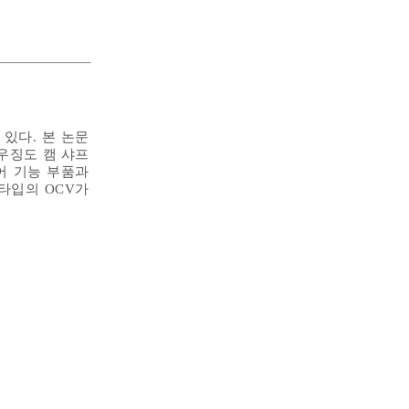
있다. 본 논문
하우징도 캠 샤프
제어 기능 부품과
타입의 OCV가