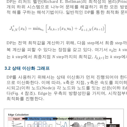
DP는 리처드 벨만(Richard E. Bellman)의 최적성의 원리(Pri
개의 하위 시스템으로 나누어 문제를 해결하기 위한 모든 방
적 해를 구하는 해석기법이다. 일반적인 DP를 통한 최적화 
[
]
*
*
(
)
=
m
i
n
(
)
+
(
)
J
k
,
N
*
x
k
=
m
i
n
u
k
J
k
,
k
+
1
x
k
,
u
k
+
J
k
+
1
,
N
*
x
k
+
1
J
x
J
x
u
J
x
,
+
1
,
+
1
,
+
1
,
k
u
k
k
k
k
k
k
N
k
N
k
DP는 전역 최적값을 계산하기 위해, 다음 step에서 최종 s
복 계산을 피할 수 있다는 장점을 갖고 있다. 여기서
x
는
k
st
k
는
k
step에서 최종지점
N
step까지의 최적값,
J
는
k
step
k,k
+1
3.2 상태 이산화 그래프
DP를 사용하기 위해서는 상태 이산화가 먼저 진행되어야 한다. 
으로 이산화한다. 이에 따라, x축은 지점, y축은 속도를 의
시되고(이하 노드(Node)) 각 노드와 노드를 잇는 선은(이하 
다(
참조). Edge는 우측의 방향성만을 가지며, 시작점
Fig. 4
최적화를 진행한다.