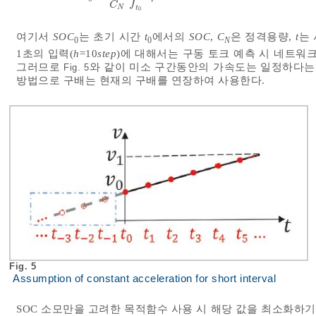
C
N
t
0
여기서
SOC
는 초기 시간
t
에서의
SOC
,
C
은 정격용량,
t
는
0
0
N
1초의 입력(
h
=10
step
)에 대해서는 구동 토크 예측 시 네트워
그러므로
와 같이 미소 구간동안의 가속도는 일정하다는 
Fig. 5
방법으로 구배는 현재의 구배를 연장하여 사용한다.
Fig. 5
Assumption of constant acceleration for short interval
SOC 소모만을 고려한 목적함수 사용 시 해당 값을 최소화하