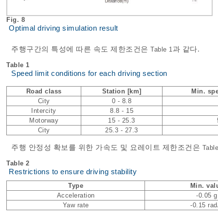
Fig. 8
Optimal driving simulation result
주행구간의 특성에 따른 속도 제한조건은
과 같다.
Table 1
Table 1
Speed limit conditions for each driving section
Road class
Station [km]
Min. sp
City
0 - 8.8
Intercity
8.8 - 15
Motorway
15 - 25.3
City
25.3 - 27.3
주행 안정성 확보를 위한 가속도 및 요레이트 제한조건은
Table
Table 2
Restrictions to ensure driving stability
Type
Min. val
Acceleration
-0.05 g
Yaw rate
-0.15 rad