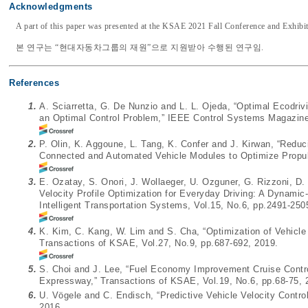
Acknowledgments
A part of this paper was presented at the KSAE 2021 Fall Conference and Exhibi
본 연구는 “현대자동차그룹의 재원”으로 지원받아 수행된 연구임.
References
1.
A. Sciarretta, G. De Nunzio and L. L. Ojeda, “Optimal Ecodrivi
an Optimal Control Problem,” IEEE Control Systems Magazine,
2.
P. Olin, K. Aggoune, L. Tang, K. Confer and J. Kirwan, “Redu
Connected and Automated Vehicle Modules to Optimize Propu
3.
E. Ozatay, S. Onori, J. Wollaeger, U. Ozguner, G. Rizzoni, D. 
Velocity Profile Optimization for Everyday Driving: A Dynam
Intelligent Transportation Systems, Vol.15, No.6, pp.2491-250
4.
K. Kim, C. Kang, W. Lim and S. Cha, “Optimization of Vehic
Transactions of KSAE, Vol.27, No.9, pp.687-692, 2019.
5.
S. Choi and J. Lee, “Fuel Economy Improvement Cruise Contro
Expressway,” Transactions of KSAE, Vol.19, No.6, pp.68-75, 
6.
U. Vögele and C. Endisch, “Predictive Vehicle Velocity Contr
2016.