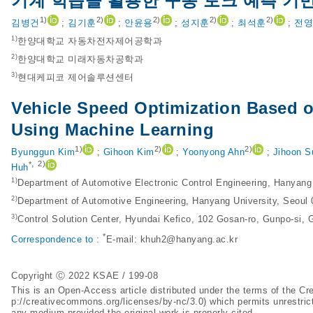
기계 학습을 활용한 구동 토크 예측 기
1)
2)
2)
2)
2)
김병건
;
김기훈
;
안윤용
;
성지훈
;
최석훈
;
전영
1)
한양대학교 자동차전자제어공학과
2)
한양대학교 미래자동차공학과
3)
현대케피코 제어솔루션센터
Vehicle Speed Optimization Based o
Using Machine Learning
1)
2)
2)
Byunggun Kim
;
Gihoon Kim
;
Yoonyong Ahn
;
Jihoon S
,
*
2)
Huh
1)
Department of Automotive Electronic Control Engineering, Hanyang
2)
Department of Automotive Engineering, Hanyang University, Seoul
3)
Control Solution Center, Hyundai Kefico, 102 Gosan-ro, Gunpo-si,
*
Correspondence to :
E-mail:
khuh2@hanyang.ac.kr
Copyright Ⓒ 2022 KSAE / 199-08
This is an Open-Access article distributed under the terms of the 
p://creativecommons.org/licenses/by-nc/3.0
) which permits unrestric
any medium provided the original work is properly cited.