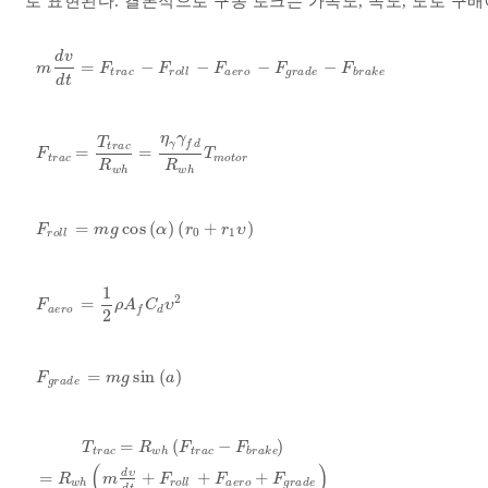
로 표현된다. 결론적으로 구동 토크는 가속도, 속도, 도로 구배
d
v
=
−
−
−
−
m
d
v
d
t
=
F
t
r
a
c
-
F
r
o
l
l
-
F
a
e
r
o
-
F
g
r
a
d
e
-
F
b
r
a
k
e
m
F
F
F
F
F
t
r
a
c
r
o
l
l
a
e
r
o
g
r
a
d
e
b
r
a
k
e
d
t
η
γ
T
γ
f
d
t
r
a
c
=
=
F
t
r
a
c
=
T
t
r
a
c
R
w
h
=
η
γ
γ
f
d
R
w
h
T
m
o
t
o
r
F
T
t
r
a
c
m
o
t
o
r
R
R
w
h
w
h
=
cos
(
)
(
+
)
F
r
o
l
l
=
mg
cos
α
r
0
+
r
1
υ
F
m
g
α
r
r
υ
0
1
r
o
l
l
1
2
=
F
a
e
r
o
=
1
2
ρ
A
f
C
d
υ
2
F
ρ
A
C
υ
a
e
r
o
d
f
2
=
sin
(
)
F
g
r
a
d
e
=
mg
sin
a
F
m
g
a
g
r
a
d
e
=
(
−
)
T
R
F
F
t
r
a
c
w
h
t
r
a
c
b
r
a
k
e
T
t
r
a
c
=
R
w
h
F
t
r
a
c
-
F
b
r
a
k
e
=
R
w
h
m
d
υ
d
t
+
F
r
o
l
l
+
F
a
e
r
o
+
F
g
r
(
)
d
υ
=
+
+
+
R
m
F
F
F
w
h
r
o
l
l
a
e
r
o
g
r
a
d
e
d
t