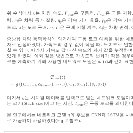
위 수식에서
υ
는 차량 속도,
F
은 구동력,
F
은 구름 저항
trac
roll
력,
m
은 차량 등가 질량,
η
은 감속 기어 효율,
γ
은 감속 기
γ
fd
토크,
α
는 도로 구배,
r
,
r
은 구배 저항 계수,
A
는 차량 면적,
0
1
f
종방향 차량 동역학식에 의거하여 구동 토크 예측을 위한 네
자로 선정하였다. 가속도의 경우 값이 작을 때, 노이즈로 인
칠 수 있다. 따라서 가속도 값 대신 속도의 과거 값을 누적
있게 하였다. 이와 같은 방법으로 가속도의 변화가 작은 경우에
크를 예측하기 위해 사용한 네트워크 모델은
과 같이 표
식 (7)
(
)
T
t
t
r
a
c
T
t
r
a
c
(
t
)
=
g
υ
t
-
h
-
1
,
α
t
-
h
-
1
,
⋯
,
υ
t
-
1
,
α
t
-
1
,
υ
t
,
α
t
=
(
(
,
)
,
⋯
,
(
,
)
,
(
,
)
)
g
υ
α
υ
α
υ
α
−
−
1
−
−
1
−
1
−
1
t
h
t
h
t
t
t
t
여기서
g
는 시계열 데이터를 입력으로 받는 네트워크 모델이
는 크기(Stack size)이고
t
는 시간,
T
은 구동 토크를 의미한다
trac
본 연구에서는 네트워크 모델
g
의 후보를 CNN과 LSTM을 사
로 가공하여 사용하였다(
참조).
Fig. 2