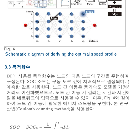
Fig. 4
Schematic diagram of deriving the optimal speed profile
3.3 목적함수
DP에 사용될 목적함수는 노드와 다음 노드의 구간을 주행하며 소모되
구성된다. SOC 소모는 구동 토크 값에 지배적으로 결정되며,
예측한 값을 사용한다. 노드 간 이동은 등가속도 모델을 가정
거리로 이산화했으므로, 노드 간 이동 시 걸리는 시간과 시간에
일을 네트워크의 입력으로 사용할 수 있다. 이후,
와 같
Fig. 4
하여 노드 간 이동에 필요한 에너지 소모량을 구한다. 본 연구
산법(Coulomb counting method)을 사용한다.
t
1
∫
=
−
S
O
C
=
S
O
C
0
-
1
C
N
∫
t
0
t
η
I
d
τ
S
O
C
S
O
C
η
I
d
τ
0