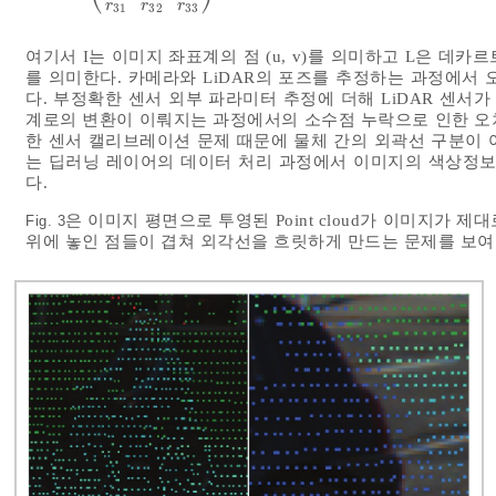
r
r
r
31
32
33
여기서 I는 이미지 좌표계의 점 (u, v)를 의미하고 L은 데카르트
를 의미한다. 카메라와 LiDAR의 포즈를 추정하는 과정에서
다. 부정확한 센서 외부 파라미터 추정에 더해 LiDAR 센
계로의 변환이 이뤄지는 과정에서의 소수점 누락으로 인한 오차
한 센서 캘리브레이션 문제 때문에 물체 간의 외곽선 구분이 
는 딥러닝 레이어의 데이터 처리 과정에서 이미지의 색상정
다.
은 이미지 평면으로 투영된 Point cloud가 이미지가 제대
Fig. 3
위에 놓인 점들이 겹쳐 외각선을 흐릿하게 만드는 문제를 보여