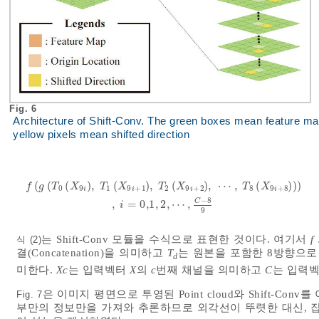
Fig. 6
Architecture of Shift-Conv. The green boxes mean feature map,
yellow pixels mean shifted direction
(
(
(
)
,
(
)
,
(
)
,
⋯
,
(
)
)
)
f
g
T
X
T
X
T
X
T
X
0
9
1
9
+
1
2
9
+
2
8
9
+
8
i
i
i
i
f
g
T
0
X
9
i
,
T
1
X
9
i
+
1
,
T
2
X
9
i
+
2
,
⋯
,
T
8
X
9
i
+
8
,
i
=
0,1
,
2
,
⋯
,
−
8
C
,
=
0,1
,
2
,
⋯
,
i
9
는 Shift-Conv 모듈을 수식으로 표현한 것이다. 여기서
f
식 (2)
결(Concatenation)을 의미하고
T
는 원본을 포함한 8방향으로 특징
d
미한다.
Xc
는 입력벡터
X
의
c
번째 채널을 의미하고
C
는 입력벡
은 이미지 평면으로 투영된 Point cloud와 Shift-Co
Fig. 7
부만의 정보만을 가져와 추론하므로 외각선이 뚜렷한 대신, 잡음