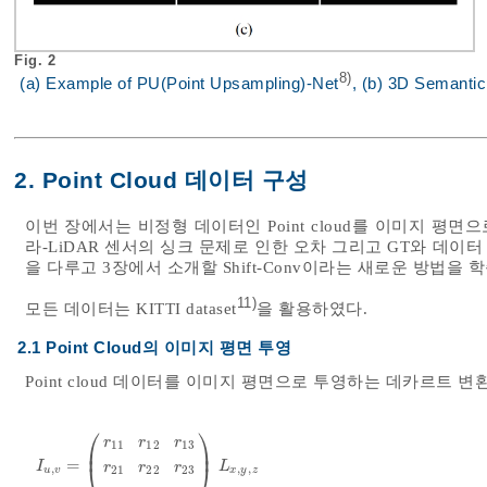
Fig. 2
8)
(a) Example of PU(Point Upsampling)-Net
, (b) 3D Semanti
2. Point Cloud 데이터 구성
이번 장에서는 비정형 데이터인 Point cloud를 이미지 
라-LiDAR 센서의 싱크 문제로 인한 오차 그리고 GT와 데이터 밀
을 다루고 3장에서 소개할 Shift-Conv이라는 새로운 방법을
11)
모든 데이터는 KITTI dataset
을 활용하였다.
2.1 Point Cloud의 이미지 평면 투영
Point cloud 데이터를 이미지 평면으로 투영하는 데카르트 
⎛
⎞
r
r
r
11
12
13
⎜
⎟
=
I
u
,
v
=
r
11
r
12
r
13
r
21
r
22
r
23
r
31
r
32
r
33
L
x
,
y
,
z
⎝
⎠
I
L
r
r
r
,
,
,
21
22
23
u
v
x
y
z