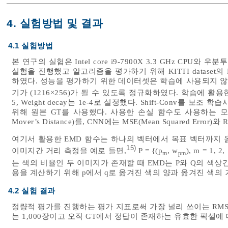
4. 실험방법 및 결과
4.1 실험방법
본 연구의 실험은 Intel core i9-7900X 3.3 GHz CPU와 우분투
실험을 진행했고 알고리즘을 평가하기 위해 KITTI dataset의 Dep
하였다. 성능을 평가하기 위한 데이터셋은 학습에 사용되지 
기가 (1216×256)가 될 수 있도록 정규화하였다. 학습에 활용
5, Weight decay는 1e-4로 설정했다. Shift-Conv를
위해 원본 GT를 사용했다. 사용한 손실 함수도 사용하는 모듈마다
Mover’s Distance)를, CNN에는 MSE(Mean Squared Error)와
여기서 활용한 EMD 함수는 하나의 벡터에서 목표 벡터까지 
15)
이미지간 거리 측정을 예로 들면,
P = {(p
, w
), m = 1, 2
m
pm
는 색의 비율인 두 이미지가 존재할 때 EMD는 P와 Q의 색
용을 계산하기 위해 p에서 q로 옮겨진 색의 양과 옮겨진 색의 
4.2 실험 결과
정량적 평가를 진행하는 평가 지표로써 가장 널리 쓰이는 RM
는 1,000장이고 오직 GT에서 정답이 존재하는 유효한 픽셀에