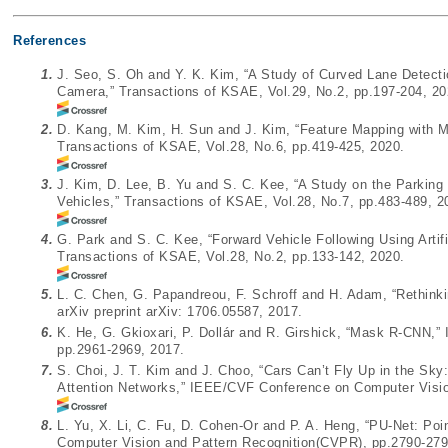
References
1.
J. Seo, S. Oh and Y. K. Kim, “A Study of Curved Lane Detect
Camera,” Transactions of KSAE, Vol.29, No.2, pp.197-204, 20
2.
D. Kang, M. Kim, H. Sun and J. Kim, “Feature Mapping with M
Transactions of KSAE, Vol.28, No.6, pp.419-425, 2020.
3.
J. Kim, D. Lee, B. Yu and S. C. Kee, “A Study on the Parking 
Vehicles,” Transactions of KSAE, Vol.28, No.7, pp.483-489, 2
4.
G. Park and S. C. Kee, “Forward Vehicle Following Using Arti
Transactions of KSAE, Vol.28, No.2, pp.133-142, 2020.
5.
L. C. Chen, G. Papandreou, F. Schroff and H. Adam, “Rethink
arXiv preprint arXiv:
1706.05587
, 2017.
6.
K. He, G. Gkioxari, P. Dollár and R. Girshick, “Mask R-CNN,”
pp.2961-2969, 2017.
7.
S. Choi, J. T. Kim and J. Choo, “Cars Can’t Fly Up in the Sk
Attention Networks,” IEEE/CVF Conference on Computer Visio
8.
L. Yu, X. Li, C. Fu, D. Cohen-Or and P. A. Heng, “PU-Net: P
Computer Vision and Pattern Recognition(CVPR), pp.2790-279