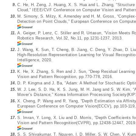
9.
C. He, H. Zeng, J. Huang, X. S. Hua and L. Zhang, “Structure
Cloud,” IEEE/CVF Conference on Computer Vision and Patter
10.
M. Simony, S. Milzy, K. Amendey and H. M. Gross, “Complex-
Detection on Point Clouds,” European Conference on Compute
11.
A. Geiger, P. Lenz, C. Stiller and R. Urtasun, “Vision Meets R
Robotics Research, Vol.32, No.11, pp.1231-1237, 2013.
12.
J. Wang, K. Sun, T. Cheng, B. Jiang, C. Deng, Y. Zhao, D. Li
High-Resolution Representation Learning for Visual Recogniti
Intelligence, 2020.
13.
K. He, X. Zhang, S. Ren and J. Sun, “Deep Residual Learning
Vision and Pattern Recognition, pp.770-778, 2016.
14.
D. P. Kingma and J. Ba, “Adam: A Method for Stochastic Optimi
15.
W. J. Lee, S. D. Ha, K. S. Jung, M. H. Jang and S. W. Kim, “
Mover’s Distance,” Korea Information Processing Society(KIP
16.
X. Cheng, P. Wang and R. Yang, “Depth Estimation via Affinity
European Conference on Computer Vision(ECCV), pp.103-119,
17.
S. Imran, Y. Long, X. Liu and D. Morris, “Depth Coefficients
Vision and Pattern Recognition(CVPR), pp.12438-12447, 2019
18.
S. S. Shivakumar, T. Nguyen, I. D. Miller, S. W. Chen, V. Ku