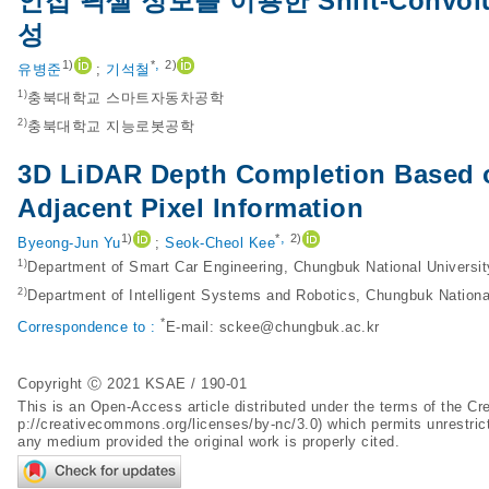
인접 픽셀 정보를 이용한 Shift-Convolu
성
,
1)
*
2)
유병준
;
기석철
1)
충북대학교 스마트자동차공학
2)
충북대학교 지능로봇공학
3D LiDAR Depth Completion Based o
Adjacent Pixel Information
,
1)
*
2)
Byeong-Jun Yu
;
Seok-Cheol Kee
1)
Department of Smart Car Engineering, Chungbuk National Universi
2)
Department of Intelligent Systems and Robotics, Chungbuk Nationa
*
Correspondence to :
E-mail:
sckee@chungbuk.ac.kr
Copyright Ⓒ 2021 KSAE / 190-01
This is an Open-Access article distributed under the terms of the 
p://creativecommons.org/licenses/by-nc/3.0
) which permits unrestric
any medium provided the original work is properly cited.