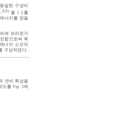
 동일한 구성비
4
5
,
)
.
물 1 L를
 열에너지를 얻을
 속에 브라운가
촉진함으로써 폭
 에너지 소모의
를 구성하였다.
와 연비 특성을
개략도를
에
Fig. 1