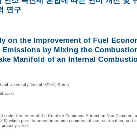
 연소 촉진제 혼합에 따른 연비 개선 및 
적 연구
dy on the Improvement of Fuel Econ
l Emissions by Mixing the Combustio
take Manifold of an Internal Combusti
eoil University, Seoul 02192, Korea
l.ac.kr
ted under the terms of the Creative Commons Attribution Non-Commercia
/3.0
) which permits unrestricted non-commercial use, distribution, and r
 properly cited.