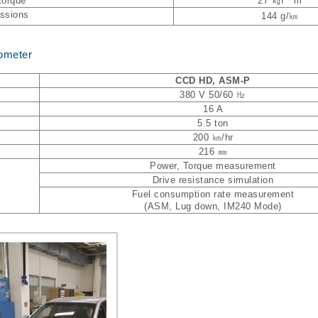
torque
27 ㎏fㆍm
ssions
144 g/㎞
mometer
CCD HD, ASM-P
380 V 50/60 ㎐
16 A
5.5 ton
200 ㎞/hr
216 ㎜
Power, Torque measurement
Drive resistance simulation
Fuel consumption rate measurement
(ASM, Lug down, IM240 Mode)