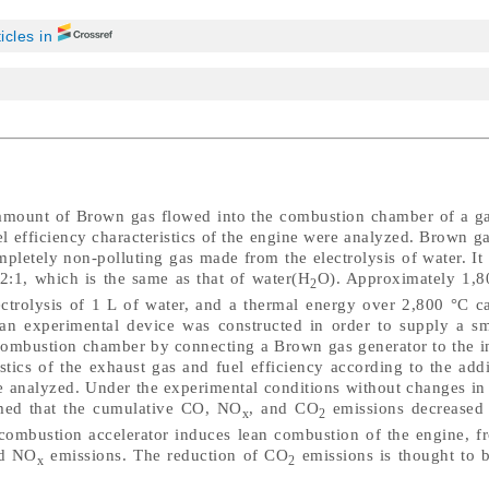
ticles in
amount of Brown gas flowed into the combustion chamber of a ga
l efficiency characteristics of the engine were analyzed. Brown ga
mpletely non-polluting gas made from the electrolysis of water. It
2:1, which is the same as that of water(H
O). Approximately 1,
2
ectrolysis of 1 L of water, and a thermal energy over 2,800 °C c
 an experimental device was constructed in order to supply a s
 combustion chamber by connecting a Brown gas generator to the i
istics of the exhaust gas and fuel efficiency according to the ad
e analyzed. Under the experimental conditions without changes in
rmed that the cumulative CO, NO
, and CO
emissions decreased 
x
2
combustion accelerator induces lean combustion of the engine, fr
nd NO
emissions. The reduction of CO
emissions is thought to b
x
2