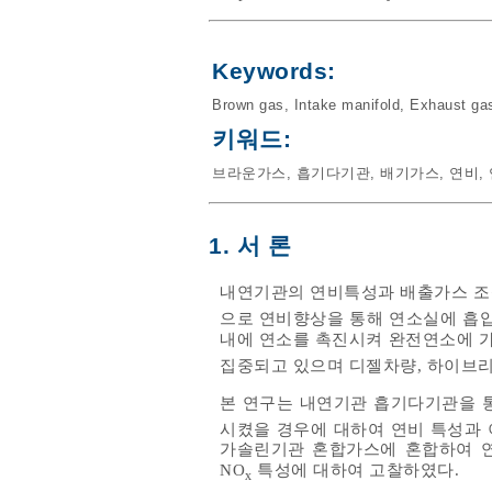
Keywords:
Brown gas
,
Intake manifold
,
Exhaust ga
키워드:
브라운가스
,
흡기다기관
,
배기가스
,
연비
,
1. 서 론
내연기관의 연비특성과 배출가스 조성
으로 연비향상을 통해 연소실에 흡
내에 연소를 촉진시켜 완전연소에 가
집중되고 있으며 디젤차량, 하이브리
본 연구는 내연기관 흡기다기관을 
시켰을 경우에 대하여 연비 특성과 
가솔린기관 혼합가스에 혼합하여 연소
NO
특성에 대하여 고찰하였다.
x