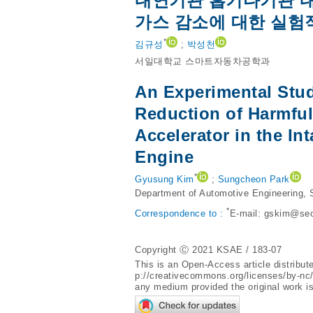
내연기관 흡기다기관 내
가스 감소에 대한 실험
*
김규성
;
박성천
서일대학교 스마트자동차공학과
An Experimental Stu
Reduction of Harmfu
Accelerator in the In
Engine
*
Gyusung Kim
;
Sungcheon Park
Department of Automotive Engineering, S
*
Correspondence to :
E-mail:
gskim@seoi
Copyright Ⓒ 2021 KSAE / 183-07
This is an Open-Access article distribu
p://creativecommons.org/licenses/by-nc
any medium provided the original work is