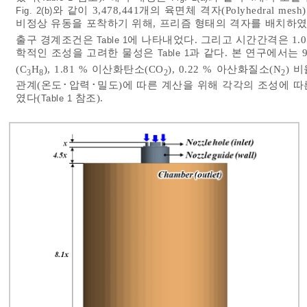
와 같이 3,478,441개의 육면체 격자(Polyhedral
Fig. 2(b)
비정상 유동을 포착하기 위해, 프리즘 형태의 격자를 배치하였
출구 경계조건은
에 나타내었다. 그리고 시간간격은 1.0
Table 1
학적인 조성을 고려한 물성은
과 같다. 본 연구에서는 96
Table 1
(C
H
), 1.81 % 이산화탄소(CO
), 0.22 % 아산화질소(N
) 
3
8
2
2
관계(온도･압력･밀도)에 따른 계산을 위해 각각의 조성에 
였다(
참조).
Table 1