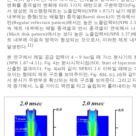
변화를 충격셀의 변화에 따라 3가지 패턴으로 구분하였다(
Fig
서 생성된 과소팽창제트는 노즐압력비(NPR 1.87)가 낮기 때
내부에는 환형(또는 배럴형) 충격셀(Barrel shock)이 연속
턴(Regular reflection pattern)에서는 높은 노즐압력비(
속 제트 내부에는 배럴 충격셀과 반사 충격셀이 연속해서 
(Mach disk pattern)에서는 보다 높은 노즐압력비(NPR 
트 내부에 아음속 영역이 형성되는 것으로서, 이러한 제트 내부의 
11)
발생한다.
본 연구에서 레일 공급 압력이 4 ~ 9 bar일 때 가스 분사기
(NPR 1.87~4.11).
는 분사시작시점(SOI, Start of Injec
Fig. 4
산출한 결과이다.
와 같이 NPR이 2.0 이하일 때에
Fig. 4(a)
모이는 형태의 제트 구조를 보여주지만,
,
,
와 같이
Fig. 4(b)
(c)
(d)
서 분사가 주변부로 확산되는 제트 구조를 보여준다. 그리고
F
게 증가해서, 노즐 가이드 벽면을 타고 슬립되어 흘러내리는 