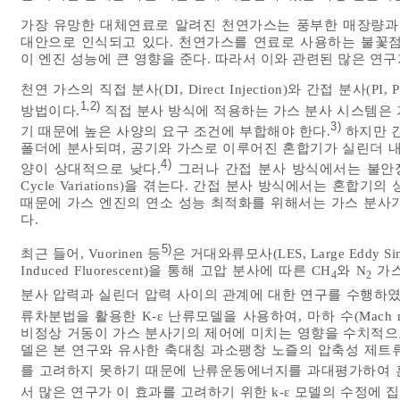
가장 유망한 대체연료로 알려진 천연가스는 풍부한 매장량과
대안으로 인식되고 있다. 천연가스를 연료로 사용하는 불꽃점화방식의
이 엔진 성능에 큰 영향을 준다. 따라서 이와 관련된 많은 연
천연 가스의 직접 분사(DI, Direct Injection)와 간접 분사(PI
1
2)
,
방법이다.
직접 분사 방식에 적용하는 가스 분사 시스템은 
3)
기 때문에 높은 사양의 요구 조건에 부합해야 한다.
하지만 간
폴더에 분사되며, 공기와 가스로 이루어진 혼합기가 실린더 내
4)
양이 상대적으로 낮다.
그러나 간접 분사 방식에서는 불안정한 
Cycle Variations)을 겪는다. 간접 분사 방식에서는 혼
때문에 가스 엔진의 연소 성능 최적화를 위해서는 가스 분사
다.
5)
최근 들어, Vuorinen 등
은 거대와류모사(LES, Large Eddy Si
Induced Fluorescent)을 통해 고압 분사에 따른 CH
와 N
가스
4
2
분사 압력과 실린더 압력 사이의 관계에 대한 연구를 수행하였다.
류차분법을 활용한 K-ɛ 난류모델을 사용하여, 마하 수(Mach
비정상 거동이 가스 분사기의 제어에 미치는 영향을 수치적으로
델은 본 연구와 유사한 축대칭 과소팽창 노즐의 압축성 제트
를 고려하지 못하기 때문에 난류운동에너지를 과대평가하여 
서 많은 연구가 이 효과를 고려하기 위한 k-ɛ 모델의 수정에 