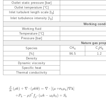
Outlet static pressure [bar]
Outlet temperature [°C]
Inlet turbulent length scale [l
]
0
Inlet turbulence intensity [I
]
0
Working condi
Working fluid
Temperature [°C]
Pressure [bar]
Nature gas prop
CH
C
H
Species
4
2
6
[%]
96.5
1.2
Density
Dynamic viscosity
Specific heat
Thermal conductivity
∂
¯
¯
¯
(
)
+
∇
⋅
(
)
=
∇
⋅
[
(
)
∇
k
]
v
+
ρ
k
ρ
k
μ
σ
μ
k
k
∂
t
∂
∂
t
ρ
k
+
∇
⋅
ρ
k
v
¯
=
∇
⋅
μ
+
σ
k
μ
k
∇
k
+
P
k
-
ρ
β
*
f
β
*
ω
k
-
ω
0
k
0
+
S
k
*
+
−
(
−
)
+
P
ρ
β
f
ω
k
ω
k
S
0
0
*
k
k
β