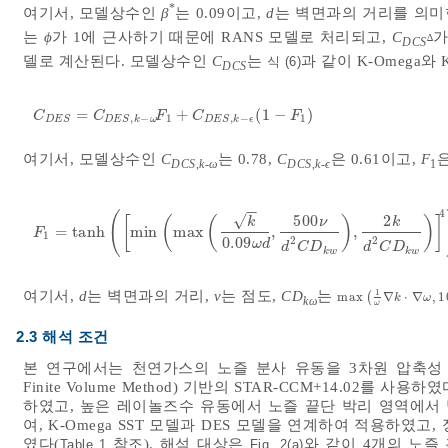
*
여기서, 모델상수인
β
는 0.09이고,
d
는 벽면과의 거리를 의미
는
ϕ
가 1에 근사하기 때문에 RANS 모델로 처리되고,
C
∆
DCS
델로 계산된다. 모델상수인
C
는
과 같이 K-Omega와 
식 (6)
DCS
=
+
(
1
−
)
C
D
E
S
=
C
D
E
S
,
k
-
ω
F
1
+
C
D
E
S
,
k
-
ϵ
1
-
F
1
C
C
F
C
F
1
1
,
−
,
−
D
E
S
D
E
S
k
ω
D
E
S
k
ϵ
여기서, 모델상수인
C
는 0.78,
C
은 0.61이고,
F
DCS
,
k
-
ω
DCS
,
k
-
ϵ
1
−
−
4
(
√
500
2
[
(
(
)
)
]
k
ν
k
=
tanh
min
max
,
,
F
1
=
tanh
min
max
k
0.09
ω
d
,
500
ν
d
2
C
D
k
w
,
2
k
d
2
C
F
1
0.09
2
2
ω
d
d
C
D
d
C
D
k
w
k
w
1
여기서,
d
는 벽면과의 거리,
ν
는 점도,
CD
는
max
∇
⋅
∇
,
1
max
1
(
ω
∇
k
⋅
∇
ω
,
10
-
k
ω
kω
ω
2.3 해석 조건
본 연구에서는 천연가스의 노즐 분사 유동을 3차원 압축성 
Finite Volume Method) 기반의 STAR-CCM+14.02
하였고, 높은 레이놀즈수 유동에서 노즐 끝단 박리 영역에서
여, K-Omega SST 모델과 DES 모델을 연계하여 적용하
였다(
참조). 해석 대상은
와 같이 4개의 노즐
Table 1
Fig. 2(a)