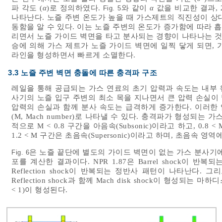
파 각도 (
α
)로 정의하였다.
와 같이
α
값을 비교한 결과, 25
Fig. 5
나타난다. 노즐 주변 온도가 높을 때 가스제트의 직진성이 상
동함을 알 수 있다. 이는 노즐 주변의 온도가 증가함에 따라 
리면서 노즐 가이드 벽면을 타고 분사되는 경향이 나타나는 것으
승에 의해 가스 제트가 노즐 가이드 벽면에 일찍 닿게 되면,
라인을 형성하면서 빠르게 소멸한다.
3.3 노즐 주변 벽면 충돌에 따른 충격파 구조
레일을 통해 공급되는 가스 연료의 초기 압력과 속도는 내부
사기의 노즐 입구 주변의 최소 목을 지나면서 큰 압력 손실이 
압력의 손실과 함께 분사 속도는 급격하게 증가한다. 이러한 
(M, Mach number)로 나타낼 수 있다. 충격파가 형성되는
적으로 M < 0.8 구간을 아음속(Subsonic)이라고 하고, 0.8 <
1.2 < M 구간은 초음속(Supersonic)이라고 하며, 초음
은 노즐 끝단에 별도의 가이드 벽면이 없는 가스 분사기에
Fig. 6
포를 계산한 결과이다. NPR 1.87은 Barrel shock이 반복되는
Reflection shock이 반복되는 정반사 패턴이 나타난다. 그리고 NPR
Reflection shock과 함께 Mach disk shock이 형성
< 1)이 형성된다.