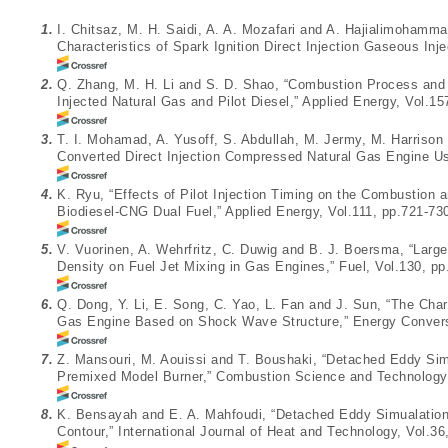
1.
I. Chitsaz, M. H. Saidi, A. A. Mozafari and A. Hajialimohamma
Characteristics of Spark Ignition Direct Injection Gaseous Inje
2.
Q. Zhang, M. H. Li and S. D. Shao, “Combustion Process and 
Injected Natural Gas and Pilot Diesel,” Applied Energy, Vol.15
3.
T. I. Mohamad, A. Yusoff, S. Abdullah, M. Jermy, M. Harriso
Converted Direct Injection Compressed Natural Gas Engine Us
4.
K. Ryu, “Effects of Pilot Injection Timing on the Combustion 
Biodiesel-CNG Dual Fuel,” Applied Energy, Vol.111, pp.721-73
5.
V. Vuorinen, A. Wehrfritz, C. Duwig and B. J. Boersma, “Large
Density on Fuel Jet Mixing in Gas Engines,” Fuel, Vol.130, pp
6.
Q. Dong, Y. Li, E. Song, C. Yao, L. Fan and J. Sun, “The Chara
Gas Engine Based on Shock Wave Structure,” Energy Convers
7.
Z. Mansouri, M. Aouissi and T. Boushaki, “Detached Eddy Simu
Premixed Model Burner,” Combustion Science and Technology,
8.
K. Bensayah and E. A. Mahfoudi, “Detached Eddy Simualation
Contour,” International Journal of Heat and Technology, Vol.36