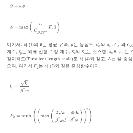
˜
=
ω
~
=
ω
ϕ
ω
ω
ϕ
(
)
l
t
=
max
,
1
ϕ
=
max
l
t
C
D
E
S
Δ
F
,
1
ϕ
F
C
Δ
D
E
S
여기서,
의
는 평균 유속,
μ
는 동점도,
σ
와
σ
,
C
와
C
식 (1)
¯
¯
¯
v
¯
′
v
k
ω
ϵ
1
ϵ
계수,
f
는 와류 신장 수정 계수,
S
와
S
는 소스항,
k
와
ω
는 
β
k
ω
0
0
길이척도(Turbulent length scale)로
와 같고, ∆는 셀 중
식 (4)
으며, 여기서
F
는
와 같은 혼성함수이다.
식 (5)
2
−
−
√
k
=
l
t
=
k
β
*
w
l
t
*
β
w
⎛
⎞
−
−
2
(
(
)
)
√
2
500
k
v
⎝
⎠
=
tanh
max
,
F
2
=
tanh
max
2
k
β
*
ω
d
,
500
v
d
2
ω
2
F
2
2
*
d
ω
β
ω
d