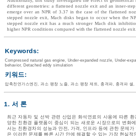
Additionally, this study investigated the effect of geometrica
different geometries: a flattened nozzle exit and an inner-step
emerge over an NPR of 3.37 in the case of the flattened nozz
stepped nozzle exit, Mach disks began to occur when the NP
stepped nozzle exit has a much stronger Mach disk inhibitio
higher NPR conditions compared with the flattened nozzle exit
Keywords:
Compressed natural gas engine
,
Under-expanded nozzle
,
Under-expa
behavior
,
Detached eddy simulation
키워드:
압축천연가스엔진
,
과소 팽창 노즐
,
과소 팽창 제트
,
충격파
,
충격파 셀
,
1. 서 론
최근 자동차 및 선박 관련 산업은 화석연료의 사용에 따른 
양한 친환경 플랫폼이 중심이 되는 새로운 시장으로의 변화에
서는 친환경차의 성능과 안전, 가격, 인프라 등에 관한 문제
은 이러한 문제를 빠른 시간 안에 해결할 수 있는 가장 현실적