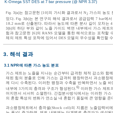
K-Omega SST DES at 7 bar pressure (@ NPR 3.37)
는 참고문헌 [10]의 가시화 결과로서 N
가스의 농도 분
Fig. 3(a)
2
었다.
는 본 연구의 해석 결과로서 공급압력 7 bar에
Fig. 3(b)
18.2 mm로 산출된다. 따라서 농도에 따른 분사 길이 오차는
의 하단 부와 같이 노즐 가이드 벽면 내부에서 가스 제트의
3(b)
험과 참고문헌 [6]의 RANS 모델을 통한 해석으로는 포착할 수
체의 제트 특성 포착에 있어서 DES 모델의 우수성을 확인할 수
3. 해석 결과
3.1 NPR에 따른 가스 농도 분포
가스 제트는 노즐을 지나는 순간부터 급격한 체적 감소와 함께
재된 힘의 분출로 인해 가스는 급격히 팽창하면서 과소팽창제
께 다시 수축된다. 이러한 팽창과 수축을 반복하면서 노즐 
6)
내부에 3가지의 충격파 구조가 형성된다.
이러한 가스 제트의
어지면서 서서히 소멸한다. 간접분사방식에서는 이러한 가스 
의 혼합 특성의 변화가 연소실 내 혼합기 품질에 큰 영향을 준다
과소팽창제트에서 충격셀(Shock cell)의 지름은 노즐압력비
는 폭)이 증가하면, 제트 내부에는 단계별로 충격파가 생성