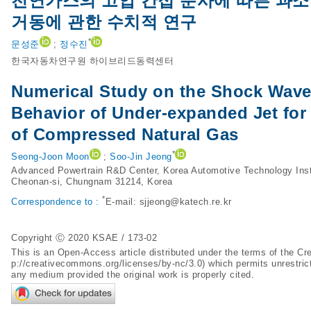
천연가스의 고압 간접 분사에 따른 과소
거동에 관한 수치적 연구
*
문성준
;
정수진
한국자동차연구원 하이브리드동력센터
Numerical Study on the Shock Wave 
Behavior of Under-expanded Jet for 
of Compressed Natural Gas
*
Seong-Joon Moon
;
Soo-Jin Jeong
Advanced Powertrain R&D Center, Korea Automotive Technology Ins
Cheonan-si, Chungnam 31214, Korea
*
Correspondence to :
E-mail:
sjjeong@katech.re.kr
Copyright Ⓒ 2020 KSAE / 173-02
This is an Open-Access article distributed under the terms of the 
p://creativecommons.org/licenses/by-nc/3.0
) which permits unrestric
any medium provided the original work is properly cited.