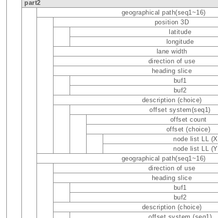
part2
geographical path(seq1~16)
position 3D
latitude
longitude
lane width
direction of use
heading slice
buf1
buf2
description (choice)
offset system(seq1)
offset count
offset (choice)
node list LL (X
node list LL (Y
geographical path(seq1~16)
direction of use
heading slice
buf1
buf2
description (choice)
offset system (seq1)