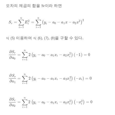
오차의 제곱의 합을 Sr이라 하면
n
n
∑
∑
2
2
2
=
=
(
−
−
−
)
S
r
=
∑
i
=
1
n
E
i
2
=
∑
i
=
1
n
y
i
-
a
0
-
a
1
x
-
a
2
x
2
2
S
E
y
a
a
x
a
x
0
1
2
r
i
i
=
1
=
1
i
i
이용하여
,
,
을 구할 수 있다.
식 (5)
식 (6)
(7)
(8)
n
∂
∑
S
r
2
=
2
(
−
−
−
)
(
−
1
)
=
0
∂
S
r
∂
a
0
=
∑
i
=
1
n
2
y
i
-
a
0
-
a
1
x
i
-
a
2
x
i
2
-
1
=
0
y
a
a
x
a
x
0
1
2
i
i
i
∂
a
0
=
1
i
n
∂
∑
S
r
2
=
2
(
−
−
−
)
(
−
)
=
0
∂
S
r
∂
a
1
=
∑
i
=
1
n
2
y
i
-
a
0
-
a
1
x
i
-
a
2
x
i
2
-
x
i
=
0
y
a
a
x
a
x
x
0
1
2
i
i
i
i
∂
a
1
=
1
i
n
∂
∑
S
r
2
2
=
2
(
−
−
−
)
(
−
)
=
0
∂
S
r
∂
a
2
=
∑
i
=
1
n
2
y
i
-
a
0
-
a
1
x
i
-
a
2
x
i
2
-
x
i
2
=
0
y
a
a
x
a
x
x
0
1
2
i
i
i
i
∂
a
2
=
1
i