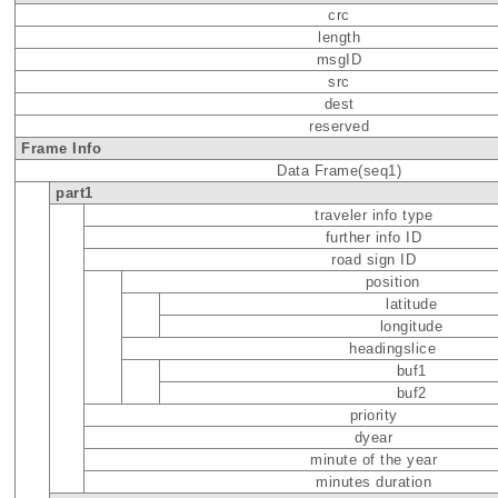
crc
length
msgID
src
dest
reserved
Frame Info
Data Frame(seq1)
part1
traveler info type
further info ID
road sign ID
position
latitude
longitude
headingslice
buf1
buf2
priority
dyear
minute of the year
minutes duration