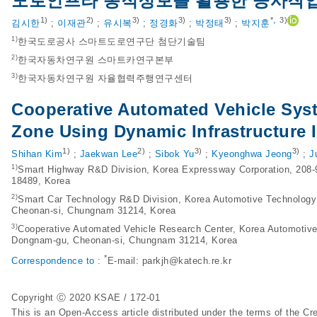
도로인프라 동적정보를 활용한 공사작
,
1)
2)
3)
3)
3)
*
3)
김시한
;
이재관
;
유시복
;
정경화
;
박정태
;
박지훈
1)
한국도로공사 스마트도로연구단 첨단기술팀
2)
한국자동차연구원 스마트카연구본부
3)
한국자동차연구원 자율협력주행연구센터
Cooperative Automated Vehicle Sys
Zone Using Dynamic Infrastructure 
1)
2)
3)
3)
Shihan Kim
;
Jaekwan Lee
;
Sibok Yu
;
Kyeonghwa Jeong
;
J
1)
Smart Highway R&D Division, Korea Expressway Corporation, 208-
18489, Korea
2)
Smart Car Technology R&D Division, Korea Automotive Technology
Cheonan-si, Chungnam 31214, Korea
3)
Cooperative Automated Vehicle Research Center, Korea Automotive
Dongnam-gu, Cheonan-si, Chungnam 31214, Korea
*
Correspondence to :
E-mail:
parkjh@katech.re.kr
Copyright Ⓒ 2020 KSAE / 172-01
This is an Open-Access article distributed under the terms of the 