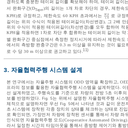
경하도록 충분한 테이퍼 길이를 확보해야 하며, 테이퍼 길이는
서 완화구간(D
)의 길이는 1개 차로 차단의 경우, 제한속도
Taper
KPH)로 규정하고, 제한속도 60 KPH 초과에서는
로 규정하
W
S
W
S
1.6
1.6
길이는 위의 수식이 적용된 테이퍼길이(차선변경), 그 2배 만
위의 수식이 적용된 테이퍼길이(차선변경)를 모두 합하여 적용
KPH을 적용하면 1차로 차단 후 합류하는 테이퍼의 길이는 약 2
별 완화구간 중심점에서 측정한 정지시거에 따라서 제한속도 10
에서의 측방향 완충구간은 0.3 m 이상을 유지하는 것이 필
11)
로 수 당 30 m 이상으로 권고하고 있다.
3. 자율협력주행 시스템 설계
본 연구에서는 자율주행 시스템의 ODD 영역을 확장하고, O
프라의 정보를 활용한 자율협력주행 시스템을 설계하였다. 이
선 설계하였고, 주행속도를 기준으로 차량의 전방 5초 이후
보를 반영하였다.
는 위에서 설명한 자율협력주행 시스템
Fig. 5
체적으로 설명하자면 우선
에서 나타낸 것과 같이 운전
Fig. 5
초 시스템에 장착된 각종 장치의 상태를 체크하는 상태로 진
로 확인되면, 가장먼저 차량에 장착된 센서를 통해서 차량 
인식되면 자율협력주행 모드(Cooperative Automated Dr
라서 일정한 시간의 타임아웃을 통해서 종방향 제어기와 횡방