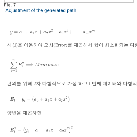
Fig. 7
Adjustment of the generated path
2
3
m
=
+
+
+
+
.
.
.
+
y
=
a
0
+
a
1
x
+
a
2
x
2
+
a
3
x
3
+
.
.
.
+
a
m
x
m
y
a
a
x
a
x
a
x
a
x
0
1
2
3
m
을 이용하여 오차(Error)를 제곱해서 합이 최소화되는 다
식 (1)
n
∑
2
⟹
∑
i
=
1
n
E
i
2
⟹
M
i
n
i
m
i
z
e
E
M
i
n
i
m
i
z
e
i
=
1
i
편의를 위해 2차 다항식으로 가정 하고 i 번째 데이터와 다항
2
=
−
(
+
+
)
E
i
=
y
i
-
(
a
0
+
a
1
x
+
a
2
x
2
)
E
y
a
a
x
a
x
0
1
2
i
i
양변을 제곱하면
2
2
2
=
(
−
−
−
)
E
i
2
=
y
i
-
a
0
-
a
1
x
-
a
2
x
2
2
E
y
a
a
x
a
x
0
1
2
i
i