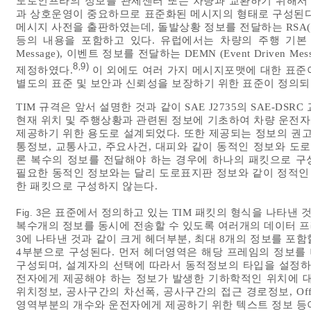
도로인프라의 정보를 관제센터 또는 차량과 교환하기 위해서 
과 상호운영이 중요하므로 표준화된 메시지의 형태로 구성된다. 미국은
메시지 사전을 출판하였는데, 돌발상황 정보를 전달하는 RSA(Road
등의 내용을 포함하고 있다. 유럽에서는 차량의 주행 기본 정보를 
Message), 이벤트 정보를 전달하는 DEMN (Event Driven Me
8
9)
,
제정하였다.
이 외에도 여러 가지 메시지포맷에 대한 표준
별도의 표준 및 보안과 신뢰성을 보장하기 위한 표준이 정의되
TIM 규격은 앞서 설명한 것과 같이 SAE J2735의 SAE-D
현재 위치 및 주행상황과 관련된 정보에 기초하여 차량 운전자의 안
제공하기 위한 용도로 설계되었다. 또한 제공되는 정보의 권
통정보, 교통사고, 주요사건, 대피와 같이 동적인 정보와 도
론 복수의 정보를 전달해야 하는 경우에 하나의 패킷으로 구
필요한 동적인 정보와는 달리 도로표지판 정보와 같이 정적인
한 패킷으로 구성하지 않는다.
은 표준에서 정의하고 있는 TIM 패킷의 형식을 나타낸 
Fig. 3
복수개의 정보를 동시에 전송할 수 있도록 여러개의 데이터 프
에 나타낸 것과 같이 크게 헤더부분, 최대 8개의 정보를 포함할
3
4부분으로 구성된다. 먼저 헤더영역은 해당 프레임의 정보를 나
구성되며, 설계자의 선택에 따라서 동적정보의 타입을 설정하
전자에게 제공해야 하는 정보가 발생한 기하학적인 위치에 대
위치정보, 공사구간의 차선폭, 공사구간의 접근 경로정보, Of
영역부분의 개수와 운전자에게 제공하기 위한 텍스트 정보 등