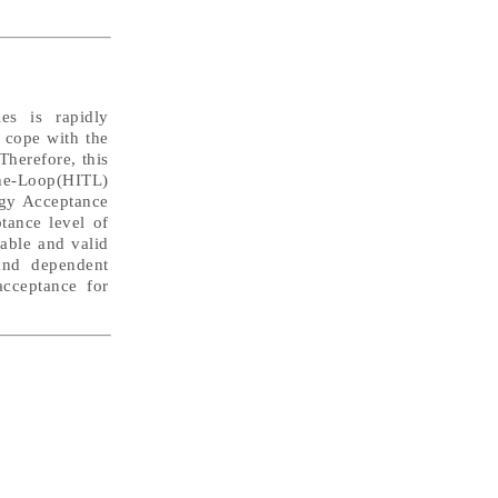
es is rapidly
o cope with the
Therefore, this
The-Loop(HITL)
ogy Acceptance
tance level of
iable and valid
and dependent
acceptance for