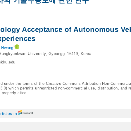
차의 기술수용도에 관한 연구
nology Acceptance of Autonomous Veh
xperiences
*
 Hwang
 Sungkyunkwan University, Gyeonggi 16419, Korea
kku.edu
ted under the terms of the Creative Commons Attribution Non-Commercia
/3.0
) which permits unrestricted non-commercial use, distribution, and r
 properly cited.
rticles in