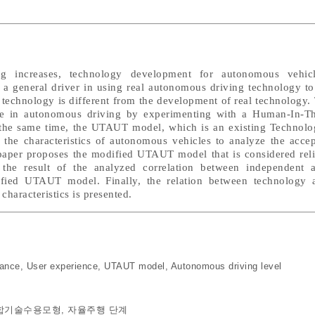
ng increases, technology development for autonomous vehicl
f a general driver in using real autonomous driving technology t
echnology is different from the development of real technology. 
nce in autonomous driving by experimenting with a Human-In-
t the same time, the UTAUT model, which is an existing Technol
 the characteristics of autonomous vehicles to analyze the accep
is paper proposes the modified UTAUT model that is considered rel
 the result of the analyzed correlation between independent 
ified UTAUT model. Finally, the relation between technology 
haracteristics is presented.
tance
,
User experience
,
UTAUT model
,
Autonomous driving level
합기술수용모형
,
자율주행 단계