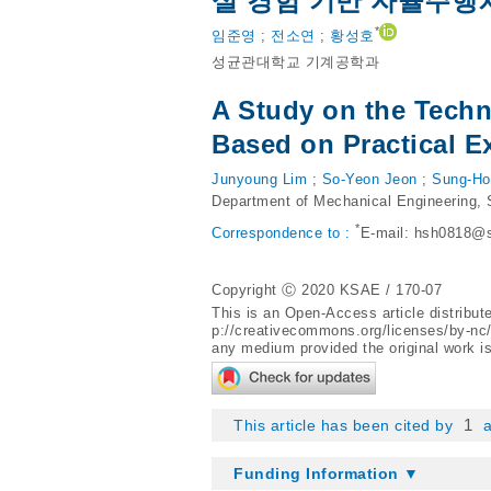
실 경험 기반 자율주행
*
임준영
;
전소연
;
황성호
성균관대학교 기계공학과
A Study on the Tech
Based on Practical E
Junyoung Lim
;
So-Yeon Jeon
;
Sung-Ho
Department of Mechanical Engineering,
*
Correspondence to :
E-mail:
hsh0818@s
Copyright Ⓒ 2020 KSAE / 170-07
This is an Open-Access article distribu
p://creativecommons.org/licenses/by-nc
any medium provided the original work is
1
This article has been cited by
a
Funding Information ▼