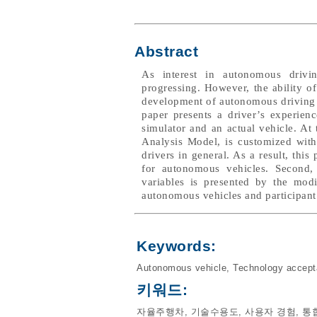
Abstract
As interest in autonomous drivi
progressing. However, the ability o
development of autonomous driving t
paper presents a driver’s experie
simulator and an actual vehicle. A
Analysis Model, is customized with
drivers in general. As a result, th
for autonomous vehicles. Second,
variables is presented by the mod
autonomous vehicles and participant c
Keywords:
Autonomous vehicle
,
Technology accep
키워드:
자율주행차
,
기술수용도
,
사용자 경험
,
통