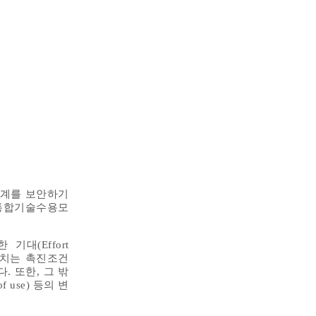
한계를 보안하기
 통합기술수용모
 기대(Effort
을 미치는 촉진조건
다. 또한, 그 밖
f use) 등의 변