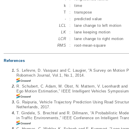
k
:
time
T
:
transpose
-
:
predicted value
LCL
:
lane change to left motion
LK
:
lane keeping motion
LCR
:
lane change to right motion
RMS
:
root-mean-square
References
1.
S. Lefevre, D. Vasquez and C. Laugier, “A Survey on Motion Pr
Robomech Journal, Vol.1, No.1, 2014.
2.
R. Schubert, C. Adam, M. Obst, N. Mattern, V. Leonhardt and G
Ego Motion Estimation,” IEEE Intelligent Vehicles Symposium
3.
G. Raipuria, Vehicle Trajectory Prediction Using Road Structur
Netherlands, 2017.
4.
T. Gindele, S. Brechtel and R. Dillmann, “A Probabilistic Mode
in Traffic Environments,” IEEE Conference on Intelligent Tra
5.
C. Hermes, C. Wohler, K. Schenk and F. Kummert, “Long-term V