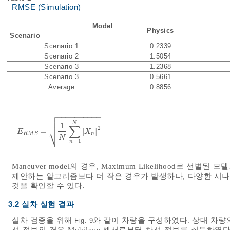
RMSE (Simulation)
Model
Physics
Scenario
Scenario 1
0.2339
Scenario 2
1.5054
Scenario 3
1.2368
Scenario 3
0.5661
Average
0.8856

−
−
−
−
−
−
−
−
−
−


N
1
∑
2
⎷
=
|
|
E
R
M
S
=
1
N
∑
n
=
1
N
X
n
2
E
X
n
R
M
S
N
=
1
n
Maneuver model의 경우, Maximum Likelihood로 
제안하는 알고리즘보다 더 작은 경우가 발생하나, 다양한 시나
것을 확인할 수 있다.
3.2 실차 실험 결과
실차 검증을 위해
와 같이 차량을 구성하였다. 상대 차량의 위치
Fig. 9