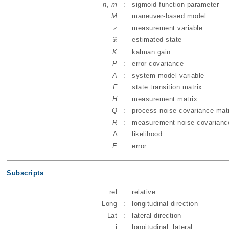
n
,
m
:
sigmoid function parameter
M
:
maneuver-based model
z
:
measurement variable
estimated state
:
ˆ
x
x
^
K
:
kalman gain
P
:
error covariance
A
:
system model variable
F
:
state transition matrix
H
:
measurement matrix
Q
:
process noise covariance mat
R
:
measurement noise covarianc
Λ
:
likelihood
E
:
error
Subscripts
rel
:
relative
Long
:
longitudinal direction
Lat
:
lateral direction
i
:
longitudinal, lateral