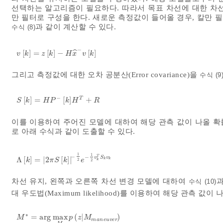
선택하는 알고리즘이 필요하다. 따라서 목표 차선에 대한 차
만 필터로 구성을 한다. 새로운 측정값이 들어올 경우, 칼만
과 같이 계산할 수 있다.
수식 (8)
−
ˆ
[
]
=
[
]
−
[
]
v
k
=
z
k
-
H
x
^
-
v
k
v
k
z
k
H
x
v
k
그리고 측정값에 대한 오차 공분산(Error covariance)을
수식 (9
−
T
[
]
=
[
]
+
S
k
=
H
P
-
k
H
T
+
R
S
k
H
P
k
H
R
이를 이용하여 주어진 모델에 대하여 해당 관측 값이 나올 확률을
로 아래 수식과 같이 도출할 수 있다.
1
1
−
−
T
v
S
v
Λ
[
]
=
|
2
[
]
|
Λ
k
=
2
π
S
k
-
1
2
e
-
1
2
v
k
T
S
k
v
k
k
k
k
π
S
k
e
k
2
2
차선 유지, 왼쪽과 오른쪽 차선 변경 모델에 대하여
과
수식 (10)
대 우도법(Maximum likelihood)를 이용하여 해당 관측 값
∗
=
arg
max
(
|
)
M
*
=
arg
max
M
p
z
M
m
a
n
e
u
v
e
r
M
p
z
M
m
a
n
e
u
v
e
r