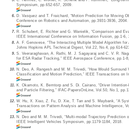
Symposium, pp.652-657, 2009.
6.
D. Vasquez and T. Fraichard, “Motion Prediction for Moving Ob
Conference on Robotics and Automation, pp.3931-3936, 2004.
7.
R. Schubert, E. Richter and G. Wanielik, “Comparison and Eva
IEEE International Conference on Information Fusion, pp.1-6, 
8.
A. F. Genovese, “The Interacting Multiple Model Algorithm for
Johns Hopkins APL Technical Digest, Vol.22, No.4, pp.614-62
9.
S. Veeraraghavan, A. Rathi, M. J. Sagayaraj and C. V. R. Nag
for ESA Radar Tracking,” IEEE Aerospace Conference, pp.1-8
10.
N. Deo, A. Rangesh and M. M. Trivedi, “How Would Surround 
Classification and Motion Prediction,” IEEE Transactions on In
11.
K. Okamoto, K. Berntorp and S. Di. Cairano, “Driver Intenti
and Particle Filtering,” IFAC-PapersOnLine, Vol.50, No.1, pp.
12.
W. Hu, X. Xiao, Z. Fu, D. Xie, T. Tan and S. Maybank, “A Syst
Transactions on Pattern Analysis and Machine Intelligence, V
13.
N. Deo and M. M. Trivedi, “Multi-modal Trajectory Prediction
IEEE Intelligent Vehicles Symposium, pp.1179-1184, 2018.