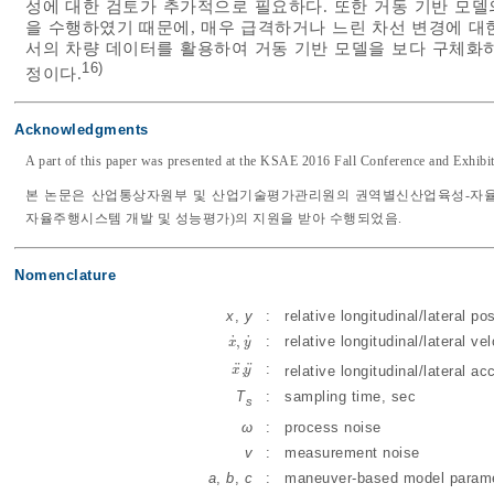
성에 대한 검토가 추가적으로 필요하다. 또한 거동 기반 모
을 수행하였기 때문에, 매우 급격하거나 느린 차선 변경에 대
서의 차량 데이터를 활용하여 거동 기반 모델을 보다 구체화
16)
정이다.
Acknowledgments
A part of this paper was presented at the KSAE 2016 Fall Conference and Exhibi
본 논문은 산업통상자원부 및 산업기술평가관리원의 권역별신산업육성-자율주행
자율주행시스템 개발 및 성능평가)의 지원을 받아 수행되었음.
Nomenclature
x
,
y
:
relative longitudinal/lateral po
˙
˙
,
:
relative longitudinal/lateral ve
x
x
˙
,
y
y
˙
¨
¨
,
:
x
x
,
y
¨
y
¨
relative longitudinal/lateral ac
T
:
sampling time, sec
s
ω
:
process noise
v
:
measurement noise
a
,
b
,
c
:
maneuver-based model param