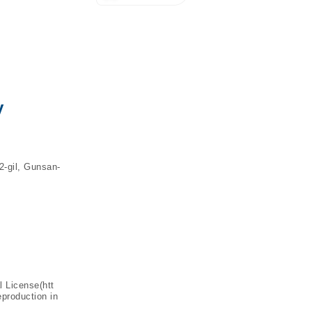
y
2-gil, Gunsan-
l License(
htt
eproduction in