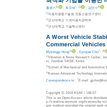
최적화 기법을 이용한 
,
1)
*
2)
3)
홍명기
;
최규재
;
김민수
1)
자동차융합기술원 진동소음연구센터
2)
군산대학교 기계자동차공학부
3)
군산대학교 기술혁신센터
A Worst Vehicle Stab
Commercial Vehicles
,
1)
*
2)
Myeonggi Hong
;
Gyoojae Choi
1)
Vibration & Noise Research Center, Je
si, Jeonbuk 54158, Korea
2)
School of Mechanical and Automotive 
3)
Kunsan Advanced Technology Innovatio
*
Correspondence to :
E-mail:
gjchoi@kun
Copyright Ⓒ 2019 KSAE / 166-07
This is an Open-Access article distribu
p://creativecommons.org/licenses/by-nc
any medium provided the original work is