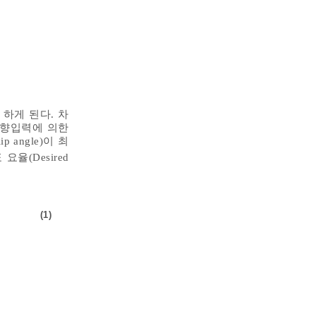
 하게 된다. 차
 조향입력에 의한
p angle)이 최
율(Desired
(1)