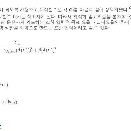
6
수가 되도록 사용하고 목적함수인
를 다음과 같이 정의하였다.
식 (2)
함수 L(
δ
)는 작아지게 된다. 따라서 최적화 알고리즘을 통하여 목
 되면 운전자의 의도하는 조향 입력은 목표 요율과 실제요율의 차이
행 상황을 최악으로 만드는 조향 입력이라고 할 수 있다.
C
1
C
1
γ
δ
t
i
-
γ
d
e
s
i
r
e
δ
t
i
2
+
β
δ
t
i
2
2
2
−
(
(
)
)
)
+
(
(
)
)
γ
δ
t
β
δ
t
i
i
d
e
s
i
r
e
ate)
sitivity)
도