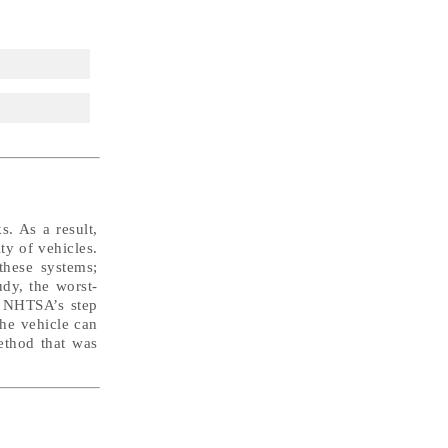
. As a result,
ty of vehicles.
these systems;
udy, the worst-
n NHTSA’s step
 the vehicle can
ethod that was