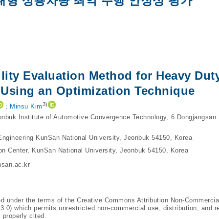
대형 상용차량 최악 주행 안정성 평가
ility Evaluation Method for Heavy Dut
 Using an Optimization Technique
3)
;
Minsu Kim
onbuk Institute of Automotive Convergence Technology, 6 Dongjangsan 
Engineering KunSan National University, Jeonbuk 54150, Korea
n Center, KunSan National University, Jeonbuk 54150, Korea
san.ac.kr
ted under the terms of the Creative Commons Attribution Non-Commercia
/3.0
) which permits unrestricted non-commercial use, distribution, and r
 properly cited.