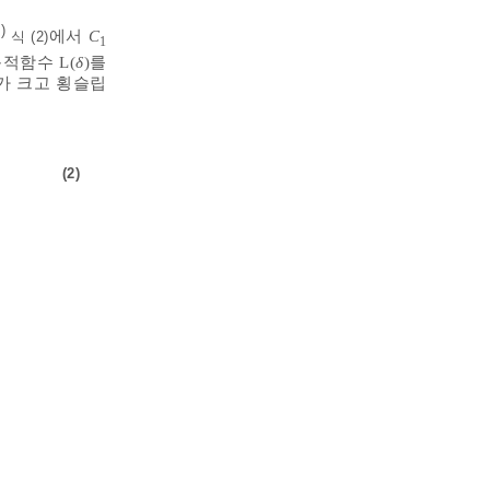
)
에서
C
식 (2)
1
적함수 L(
δ
)를
가 크고 횡슬립
(2)