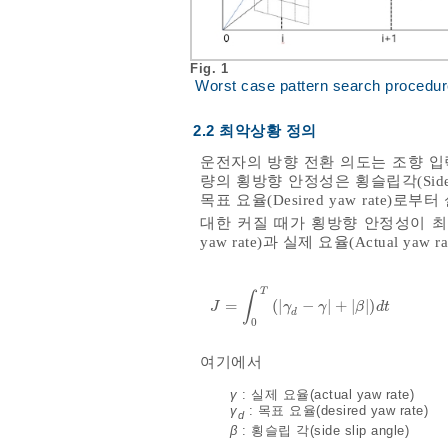
Fig. 1
Worst case pattern search procedu
2.2 최악상황 정의
운전자의 방향 전환 의도는 조향 입력
량의 횡방향 안정성은 횡슬립각(Side
목표 요율(Desired yaw rate)로부터
대한 커질 때가 횡방향 안정성이 최
yaw rate)과 실제 요율(Actual y
T
∫
=
(
|
−
|
+
|
|
)
J
=
∫
0
T
γ
d
-
γ
+
β
d
t
J
γ
γ
β
d
t
d
0
여기에서
γ
: 실제 요율(actual yaw rate)
γ
: 목표 요율(desired yaw rate)
d
β
: 횡슬립 각(side slip angle)