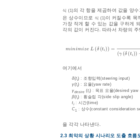
의 각 항을 제곱하여 값을 양
식 (1)
은 상수이므로
이 커질수록 목적
식 (1)
가장 작게 할 수 있는 값을 구하게
각의 값이 커진다. 따라서 차량의 주
(
(
)
)
=
m
i
n
i
m
i
z
e
L
δ
t
i
=
m
i
n
i
m
i
z
e
L
δ
t
i
(
(
(
)
)
γ
δ
t
i
여기에서
δ
(
t
) : 조향입력(steering input)
i
γ
(
t
) : 요율(yaw rate)
i
γ
(
t
) : 목표 요율(desired yaw r
desire
i
β
(
t
) : 횡슬립 각(side slip angle)
i
t
: 시간(time)
i
C
: 상수(constant consideration sen
1
을 각각 나타낸다.
2.3 최악의 상황 시나리오 도출 흐름