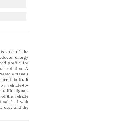
 is one of the
reduces energy
ed profile for
al solution. A
vehicle travels
speed limit). It
 by vehicle-to-
traffic signals
 of the vehicle
imal fuel with
ic case and the