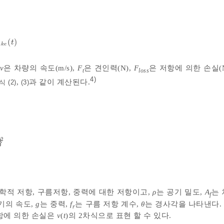
(
)
a
k
e
t
t
a
k
e
v
은 차량의 속도(m/s),
F
은 견인력(N),
F
은 저항에 의한 손실(N
t
loss
4)
,
과 같이 계산된다.
식 (2)
(3)
2
}
m
g
f
r
cos
θ
F
g
=
m
g
s
i
n
θ
학적 저항, 구름저항, 중력에 대한 저항이고,
ρ
는 공기 밀도,
A
는 
f
기의 속도,
g
는 중력,
f
는 구름 저항 계수,
θ
는 경사각을 나타낸다.
r
항에 의한 손실은
v
(
t
)의 2차식으로 표현 할 수 있다.