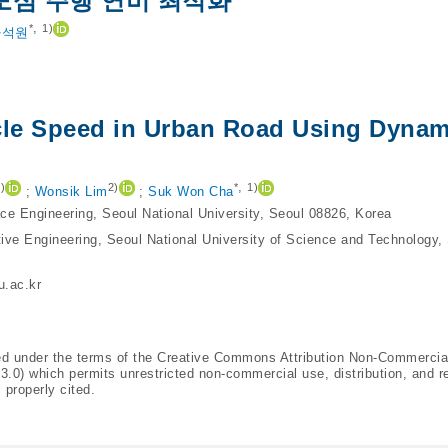
도심 주행 연비 최적화
,
*
1)
차석원
cle Speed in Urban Road Using Dynam
,
)
2)
*
1)
;
Wonsik Lim
;
Suk Won Cha
e Engineering, Seoul National University, Seoul 08826, Korea
ve Engineering, Seoul National University of Science and Technology,
.ac.kr
ted under the terms of the Creative Commons Attribution Non-Commercia
/3.0
) which permits unrestricted non-commercial use, distribution, and r
 properly cited.