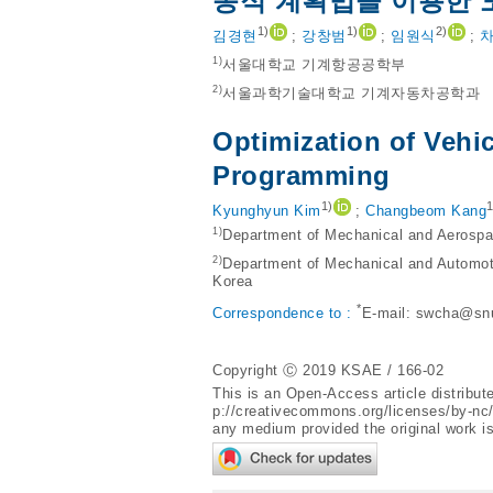
동적 계획법을 이용한 
1)
1)
2)
김경현
;
강창범
;
임원식
;
1)
서울대학교 기계항공공학부
2)
서울과학기술대학교 기계자동차공학과
Optimization of Vehi
Programming
1)
1
Kyunghyun Kim
;
Changbeom Kang
1)
Department of Mechanical and Aerospac
2)
Department of Mechanical and Automoti
Korea
*
Correspondence to :
E-mail:
swcha@snu
Copyright Ⓒ 2019 KSAE / 166-02
This is an Open-Access article distribu
p://creativecommons.org/licenses/by-nc
any medium provided the original work is