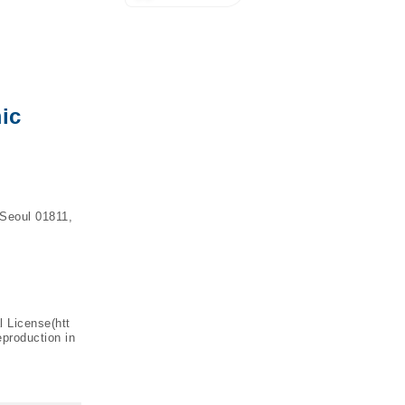
ic
 Seoul 01811,
l License(
htt
eproduction in