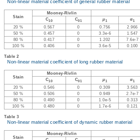
Non-linear material coefficient of general rubber material
Mooney-Rivlin
Stain
C
C
μ
α
10
01
1
1
20 %
0.567
0
0.756
2.966
50 %
0.457
0
3.3e-6
1.547
80 %
0.417
0
1.202
7.6e-7
100 %
0.406
0
3.6e-5
0.100
Table 2
Non-linear material coefficient of long rubber material
Mooney-Rivlin
Stain
C
C
μ
α
10
01
1
1
20 %
0.546
0
0.309
3.563
50 %
0.506
0
0.949
2.7e-7
80 %
0.490
0
1.0e-5
0.313
100 %
0.480
0
1.7e-6
0.121
Table 3
Non-linear material coefficient of dynamic rubber material
Mooney-Rivlin
Stain
C
C
μ
α