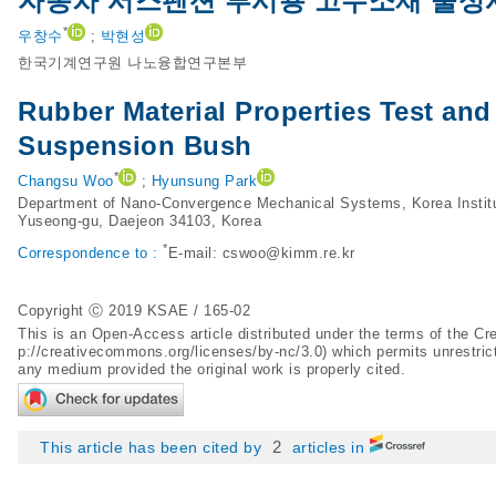
자동차 서스펜션 부시용 고무소재 물성
*
우창수
;
박현성
한국기계연구원 나노융합연구본부
Rubber Material Properties Test and
Suspension Bush
*
Changsu Woo
;
Hyunsung Park
Department of Nano-Convergence Mechanical Systems, Korea Institu
Yuseong-gu, Daejeon 34103, Korea
*
Correspondence to :
E-mail:
cswoo@kimm.re.kr
Copyright Ⓒ 2019 KSAE / 165-02
This is an Open-Access article distributed under the terms of the 
p://creativecommons.org/licenses/by-nc/3.0
) which permits unrestric
any medium provided the original work is properly cited.
2
This article has been cited by
articles in