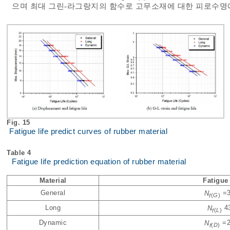
으며 최대 그린-라그랑지의 함수로 고무소재에 대한 피로수명
Fig. 15
Fatigue life predict curves of rubber material
Table 4
Fatigue life prediction equation of rubber material
Material
Fatigue 
General
N
=3
f
(
G
)
Long
N
43
f
(
L
)
Dynamic
N
=2
f
(
D
)