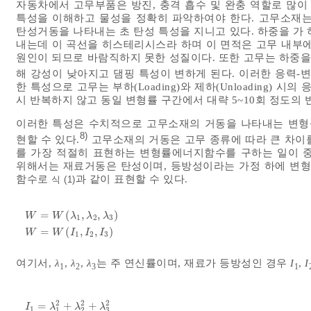
자동차에서 고무부품은 방진, 충격 흡수 및 완충 역할로 많
특성을 이해하고 물성을 정확히 파악하여야 한다. 고무소재는
탄성거동을 나타내는 초 탄성 특성을 지니고 있다. 하중을 가
내는데 이 곡선을 히스테리시스라 하며 이 면적은 고무 내부에 
원인이 되므로 바람직하지 못한 성질이다. 또한 고무는 하중을
해 강성이 낮아지고 댐핑 특성이 변하게 된다. 이러한 응력-변형
한 특성으로 고무는 부하(Loading)와 제하(Unloading) 
시 반복하지 않고 동일 변형률 구간에서 대략 5~10회 정도의
이러한 특성은 수치적으로 고무소재의 거동을 나타내는 변형률에너지함수(
8)
현할 수 있다.
고무소재의 거동은 고무 종류에 따라 큰 차이
를 가장 적절히 표현하는 변형률에너지함수를 구하는 일이 중
위해서는 재료거동은 탄성이며, 등방성이라는 가정 하에 변
함수로
과 같이 표현할 수 있다.
식 (1)
=
(
,
,
)
W
W
λ
λ
λ
1
2
3
W
=
W
λ
1
,
λ
2
,
λ
3
W
=
W
I
1
,
I
2
,
I
3
=
(
,
,
)
W
W
I
I
I
1
2
3
여기서,
λ
,
λ
,
λ
는 주 연신률이며, 재료가 등방성인 경우
I
,
I
1
2
3
1
2
2
2
=
+
+
I
λ
λ
λ
1
1
2
3