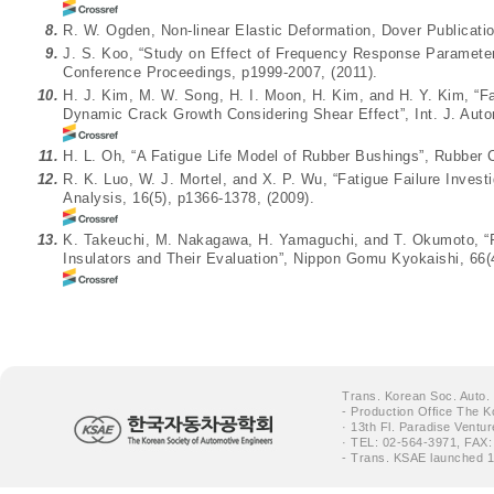
8.
R. W. Ogden, Non-linear Elastic Deformation, Dover Publicatio
9.
J. S. Koo, “Study on Effect of Frequency Response Parameter
Conference Proceedings, p1999-2007, (2011).
10.
H. J. Kim, M. W. Song, H. I. Moon, H. Kim, and H. Y. Kim, “Fa
Dynamic Crack Growth Considering Shear Effect”, Int. J. Auto
11.
H. L. Oh, “A Fatigue Life Model of Rubber Bushings”, Rubber 
12.
R. K. Luo, W. J. Mortel, and X. P. Wu, “Fatigue Failure Investi
Analysis, 16(5), p1366-1378, (2009).
13.
K. Takeuchi, M. Nakagawa, H. Yamaguchi, and T. Okumoto, “Fa
Insulators and Their Evaluation”, Nippon Gomu Kyokaishi, 66(4
Trans. Korean Soc. Auto.
- Production Office The K
· 13th Fl. Paradise Ventu
· TEL: 02-564-3971, FAX:
- Trans. KSAE launched 