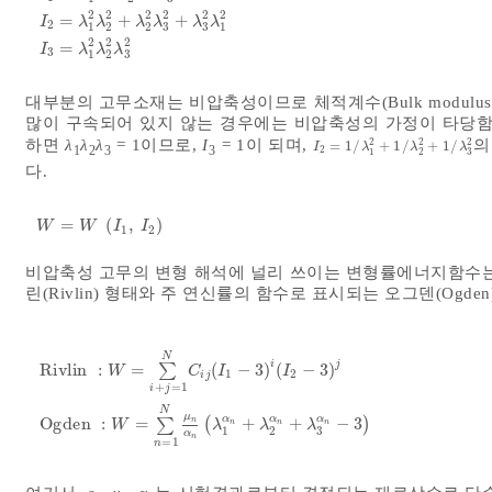
2
2
2
2
2
2
I
1
=
λ
1
2
+
λ
2
2
+
λ
3
2
I
2
=
λ
1
2
λ
2
2
+
λ
2
2
λ
3
2
+
λ
3
2
λ
1
2
I
3
=
λ
1
2
λ
2
2
=
+
+
I
λ
λ
λ
λ
λ
λ
2
1
2
2
3
3
1
2
2
2
=
I
λ
λ
λ
3
1
2
3
대부분의 고무소재는 비압축성이므로 체적계수(Bulk modulus)는
많이 구속되어 있지 않는 경우에는 비압축성의 가정이 타당함
2
2
2
하면
λ
λ
λ
= 1이므로,
I
= 1이 되며,
의
=
1
/
+
1
/
+
1
/
I
2
=
1
/
λ
1
2
+
1
/
λ
2
2
+
1
/
λ
3
2
I
λ
λ
λ
1
2
3
3
2
1
2
3
다.
=
(
,
)
W
=
W
I
1
,
I
2
W
W
I
I
1
2
비압축성 고무의 변형 해석에 널리 쓰이는 변형률에너지함수
린(Rivlin) 형태와 주 연신률의 함수로 표시되는 오그덴(Ogde
N
i
j
Rivlin
:
=
∑
(
−
3
)
(
−
3
)
W
C
I
I
1
2
i
j
+
=
1
i
j
Rivlin
:
W
=
∑
i
+
j
=
1
N
C
i
j
I
1
-
3
i
I
2
-
3
j
Ogden
:
W
=
∑
n
=
1
N
μ
n
α
n
λ
N
μ
α
α
α
Ogden
:
=
∑
(
+
+
−
3
)
n
n
n
n
W
λ
λ
λ
1
2
3
α
n
=
1
n