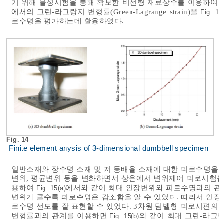
기 위해 물성시험을 통해 확보한 비선형 재료상수를 이용하여
에서의 그린-라그랑지 변형률(Green-Lagrange strain)을
Fig. 1
로수명을 평가하는데 활용하였다.
Fig. 14
Finite element anysis of 3-dimensional dumbbell specimen
일반소재와 장수명 소재 및 저 동배율 소재에 대한 피로수명을
변위, 평균변위 등을 변화하면서 상온에서 변위제어 피로시험
용하여
에서와 같이 최대 인장변위와 피로수명과의 
Fig. 15(a)
변위가 클수록 피로수명은 감소함을 알 수 있었다. 따라서 
로수명 선도를 잘 표현할 수 있었다. 3차원 덤벨형 피로시편
변형률과의 관계를 이용하면
와 같이 최대 그린-라
Fig. 15(b)