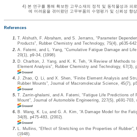
4) 본 연구를 통해 확보한 고무소재의 정적 및 동적물성과 피
에 어려움을 겪어왔던 고무부품의 수명평가 및 신뢰성 향상
References
1.
T. Alshuth, F. Abraham, and S. Jerrams, “Parameter Dependenc
Products”, Rubber Chemistry and Technology, 75(4), p635-642,
2.
A. Fatemi, and L. Yang, “Cumulative Fatigue Damage and Life P
20(1), p9-34, (1998).
3.
D. Charlton, J. Yang, and K. K. Teh, “A Review of Methods to 
Element Analysis”, Rubber Chemistry and Technology, 67(3), p
4.
J. Zhao, Q. Li, and X. Shen, “Finite Element Analysis and Stru
Rubber Mounts”, Journal of Macromolecular Science, 45(7), p5
5.
T. Zarrin-ghalami, and A. Fatemi, “Fatigue Life Predictions o
Mount”, Journal of Automobile Engineering, 227(5), p691-703, 
6.
B. Wang, K. Lu, and G. A. Kim, “A Damage Model for the Fatig
34(8), p475-483, (2002).
7.
L. Mullins, “Effect of Stretching on the Properties of Rubber”
(1948).