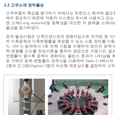
2.2 고무소재 정적물성
고무부품의 특성을 평가하기 위해서는 유한요소 해석에 필요한
매우 중요하기 때문에 자동차 서스펜션 부시에 사용되고 있는 일반소
명 소재(Long material)및 동특성을 개선한 저 동배율 소재(D
물성을 평가하였다.
정적 물성시험은 단축인장시편과 원형타입으로 제작된 등 이축인장(E
켜 이축응력과 이축변형률을 측정할 수 있는 시험 장치를 이용하여 시험
%, 100 % 범위에서 5회 반복 시험을 수행하여 얻어진 응
력-변형률 선도를 탄성이론을 통하여 원점으로 이동시킨 결
변형률이 클수록 응력이 완화되는 뮬린스 효과가 나타남을 
로 구해진 응력-변형률의 관계식을 이용하여
~
에서와 
Table 1
3
2항과 오그덴(Ogden) 3항의 비선형 재료상수를 결정하여 