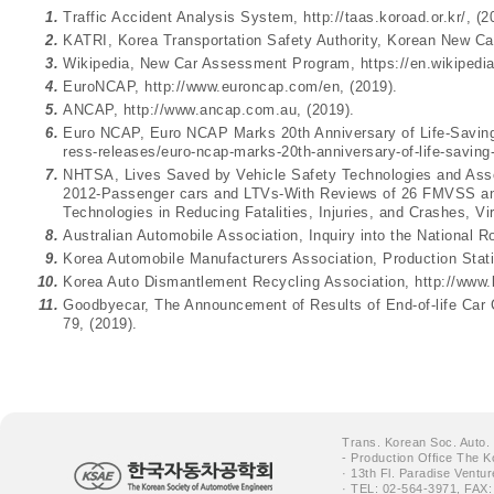
1.
Traffic Accident Analysis System,
http://taas.koroad.or.kr/
, (2
2.
KATRI, Korea Transportation Safety Authority, Korean New 
3.
Wikipedia, New Car Assessment Program,
https://en.wikipe
4.
EuroNCAP,
http://www.euroncap.com/en
, (2019).
5.
ANCAP,
http://www.ancap.com.au
, (2019).
6.
Euro NCAP, Euro NCAP Marks 20th Anniversary of Life-Savin
ress-releases/euro-ncap-marks-20th-anniversary-of-life-saving
7.
NHTSA, Lives Saved by Vehicle Safety Technologies and Asso
2012-Passenger cars and LTVs-With Reviews of 26 FMVSS and
Technologies in Reducing Fatalities, Injuries, and Crashes, Vir
8.
Australian Automobile Association, Inquiry into the National 
9.
Korea Automobile Manufacturers Association, Production Stat
10.
Korea Auto Dismantlement Recycling Association,
http://www.
11.
Goodbyecar, The Announcement of Results of End-of-life Car
79
, (2019).
Trans. Korean Soc. Auto.
- Production Office The K
· 13th Fl. Paradise Ventu
· TEL: 02-564-3971, FAX: