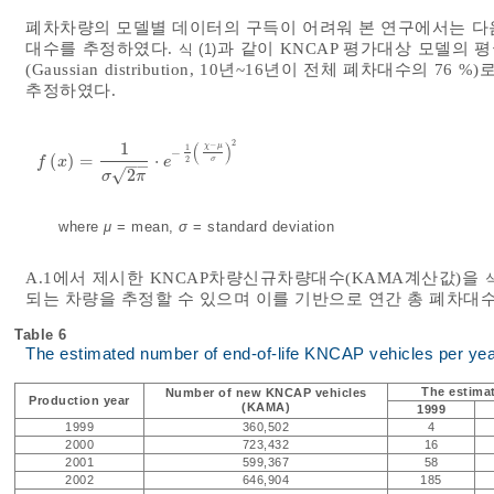
폐차차량의 모델별 데이터의 구득이 어려워 본 연구에서는 다
대수를 추정하였다.
과 같이 KNCAP 평가대상 모델의 
식 (1)
(Gaussian distribution, 10년~16년이 전체 폐차대수의
추정하였다.
2
1
(
)
−
χ
μ
1
−
(
)
=
⋅
f
x
=
1
σ
2
π
⋅
e
-
1
2
χ
-
μ
σ
2
σ
f
x
e
2
−
−
√
2
σ
π
where
μ
= mean,
σ
= standard deviation
A.1에서 제시한 KNCAP차량신규차량대수(KAMA계산값)을
식
되는 차량을 추정할 수 있으며 이를 기반으로 연간 총 폐차대수
Table 6
The estimated number of end-of-life KNCAP vehicles per ye
The estimat
Number of new KNCAP vehicles
Production year
(KAMA)
1999
1999
360,502
4
2000
723,432
16
2001
599,367
58
2002
646,904
185