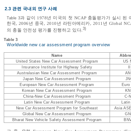
2.3 관련 국내외 연구 사례
과 같이 1978년 미국의 첫 NCAP 충돌평가가 실시 된 이후,
Table 3
한국, 2006년 중국, 2010년 라틴아메리카, 2011년 Globa
3)
의 충돌 안전성 평가를 진행하고 있다.
Table 3
Worldwide new car assessment program overview
Name
Abbre
United States New Car Assessment Program
US 
Insurance Institute for Highway Safety
I
Australasian New Car Assessment Program
AN
Japan New Car Assessment Program
JN
European New Car Assessment Program
Euro
Korean New Car Assessment Program
KN
China-New Car Assessment Program
C-
Latin New Car Assessment Program
Lati
New Car Assessment Program for Southeast
Asia AS
Global New Car Assessment Program
GN
Bharat New Vehicle Safety Assessment Program
BN