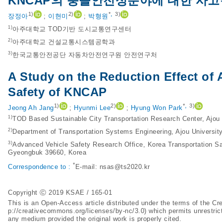
KNCAP의 충돌안전성분야에 대한 사
,
1)
2)
*
3)
장정아
;
이현미
;
박형원
1)
아주대학교 TOD기반 도시교통연구센터
2)
아주대학교 건설교통시스템공학과
3)
한국교통안전공단 자동차안전연구원 안전연구처
A Study on the Reduction Effect of 
Safety of KNCAP
,
1)
2)
*
3)
Jeong Ah Jang
;
Hyunmi Lee
;
Hyung Won Park
1)
TOD Based Sustainable City Transportation Research Center, Ajou 
2)
Department of Transportation Systems Engineering, Ajou Universit
3)
Advanced Vehicle Safety Research Office, Korea Transportation Saf
Gyeongbuk 39660, Korea
*
Correspondence to :
E-mail:
nsas@ts2020.kr
Copyright Ⓒ 2019 KSAE / 165-01
This is an Open-Access article distributed under the terms of the 
p://creativecommons.org/licenses/by-nc/3.0
) which permits unrestric
any medium provided the original work is properly cited.