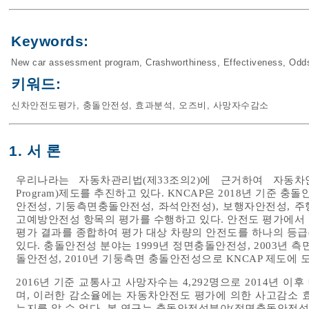
Keywords:
New car assessment program
,
Crashworthiness
,
Effectiveness
,
Odds
키워드:
신차안전도평가
,
충돌안전성
,
효과분석
,
오즈비
,
사망자수감소
1. 서 론
우리나라는 자동차관리법(제33조의2)에 근거하여 자동차안전도평가(
Program)제도를 추진하고 있다. KNCAP은 2018년 기
안전성, 기둥측면충돌안전성, 좌석안전성), 보행자안전성, 
고예방안전성 항목의 평가를 수행하고 있다. 안전도 평가에서 
평가 결과를 종합하여 평가 대상 차량의 안전도를 하나의 등급(
있다. 충돌안전성 분야는 1999년 정면충돌안전성, 2003년 측
돌안전성, 2010년 기둥측면 충돌안전성으로 KNCAP 제도에 
2016년 기준 교통사고 사망자수는 4,292명으로 2014년 
며, 이러한 감소율에는 자동차안전도 평가에 의한 사고감소 
는지를 알 수 없다. 본 연구는 충돌안전성분야(정면충돌안전