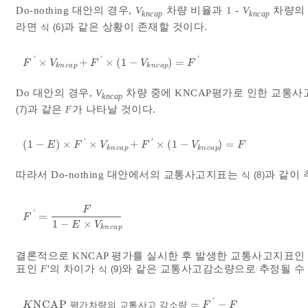
Do-nothing 대안의 경우,
V
차량 비율과 1 -
V
차량의 
kncap
kncap
라면
과 같은 상황이 존재할 것이다.
식 (6)
'
'
'
×
+
×
(
1
−
)
=
F
'
×
V
k
n
c
a
p
+
F
'
×
1
-
V
k
n
c
a
p
=
F
'
F
V
F
V
F
k
n
c
a
p
k
n
c
a
p
Do 대안의 경우,
V
차량 중에 KNCAP평가로 인한 교통
kncap
과 같은
F
가 나타날 것이다.
(7)
'
'
(
1
−
)
×
×
+
×
(
1
−
)
=
1
-
E
×
F
'
×
V
k
n
c
a
p
+
F
'
×
1
-
V
k
n
c
a
p
=
F
E
F
V
F
V
F
k
n
c
a
p
k
n
c
a
p
따라서 Do-nothing 대안에서의 교통사고지표는
과 같이 
식 (8)
F
'
=
F
'
=
F
1
-
E
×
V
k
n
c
a
p
F
1
−
×
E
V
k
n
c
a
p
결론적으로 KNCAP 평가를 실시한 후 발생한 교통사고지표
표인
F′
의 차이가
와 같은 교통사고감소량으로 추정될 수 
식 (9)
'
N
C
A
P
=
−
K
N
C
평
A
가
P
차
평
량
가
의
차
교
량
통
의
사
고
교
감
통
소
사
량
고
감
소
량
=
F
'
-
F
K
F
F