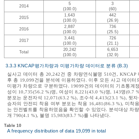
5
3
2014
(100.0)
(60)
1,643
442
2015
(100.0)
(26.9)
2,887
736
2016
(100.0)
(25.5)
3,441
726
2017
(100.0)
(21.1)
20,242
6,653
Total
(100.0)
(32.9)
3.3.3 KNCAP평가차량과 미평가차량 데이터로 분류 (B.3)
실사고 데이터 총 20,242건 중 차량연식불명 510건, KNCAP
후 총 19,099건을 분석에 이용하였다. 이후 모든 사고 데이
미평가 차량으로 구분하였다. 19099건의 데이터의 기초통
성이 10,735(56.2 %)명, 여성이 8,221(43.0 %)명, 14
분포는 운전자석 12,071(63.2 %), 조수석 4,413(23.1 %), 뒷자
승자의 안전띠 착용 여부 분포는 착용 16,481(86.3 %), 미착용 8
는 안전벨트를 착용하였음을 확인할 수 있었다. 분석대상 차량의 에
개 790(4.1 %), 불명 15,983(83.7 %)를 나타냈다.
Table 10
A frequency distribution of data 19,099 in total