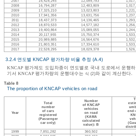
2007
16,428,245
12,099,793
1,017
2008
16,794,287
12,483,809
1,017
2009
17,325,210
13,023,803
1,221
2010
17,941,356
13,631,756
1,237
2011
18,437,373
14,136,465
1,293
2012
18,870,533
14,577,182
1,256
2013
19,400,864
15,089,055
1,244
2014
20,117,955
15,750,374
1,533
2015
20,989,885
16,564,676
1,532
2016
21,803,351
17,334,610
1,533
2017
22,528,295
18,029,378
1,526
3.2.4 연도별 KNCAP 평가차량 비율 추정 (A.4)
KNCAP 평가제도 도입차종이 연도별로 국내 도로에서 운행
기서 KNCAP 평가차량의 운행대수는
와 같이 계산한다.
식 (2)
Table 8
The proportion of KNCAP vehicles on road
T
Number
Total
esti
of KNCAP
number
umb
vehicles
of cars
end-o
Year
on road
registered
KN
(KAMA
(Passenger
veh
calculated
car only)
(Gau
value): B
distri
1999
7,851,282
360,502