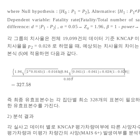
where Null hypothesis : [
H
:
P
=
P
], Alternative: [
H
:
P
≠
0
1
2
1
1
Dependent variable: Fatality rate(Fatality/Total number of s
difference:
d
= |
P
-
P
| ,
α
= 0.05→
Z
= 1.96,
β
= 1 -
power
1
2
α
각 그룹의 치사율은 전체 19,099건의 데이터 기준 KNCA
치사율을
p
= 0.028 로 하였을 때, 예상되는 치사율의 차이
2
본식
에 적용하면 다음과 같다.
(5)
2
{
}
√
√
1.96
[
2
0.0165
(
1
−
0.0165
+
)
0.84
]
[
0.061
(
1
−
0.061
)
+
0.028
(
1
−
0.028
)
]
*
1.96
2
*
0.0165
1
-
0.0165
+
0.84
0.061
1
-
0.061
+
0.028
1
-
0.02
2
0.033
=
327.58
즉 최종 유효표본수는 각 집단별 최소 328개의 표본이 필요
한 유효표본수를 가진다.
2) 분석 결과
각 실사고 데이터 별로 KNCAP 평가차량여부에 따른 사망자
평가차량과 미평가 차량간의 사망(MAIS 6+) 발생여부를 분석