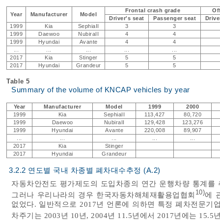
Frontal crash grade
Of
Year
Manufacturer
Model
Driver's seat
Passenger seat
Drive
1999
Kia
SephiaII
3
3
1999
Daewoo
NubiraII
4
4
1999
Hyundai
Avante
4
4
...
...
...
...
...
2017
Kia
Stinger
5
5
2017
Hyundai
Grandeur
5
5
Table 5
Summary of the volume of KNCAP vehicles by year
Year
Manufacturer
Model
1999
2000
1999
Kia
SephiaII
113,427
80,720
1999
Daewoo
NubiraII
129,428
123,276
1999
Hyundai
Avante
220,008
89,907
...
...
...
...
...
2017
Kia
Stinger
2017
Hyundai
Grandeur
3.2.2 연도별 국내 차종별 폐차대수추정 (A.2)
자동차안전도 평가제도의 도입차종의 연간 운행차량 통계를 
10)
그러나 우리나라의 경우 한국자동차해체재활용업협회
에 
없었다. 일반적으로 2017년 언론에 의하면 특정 폐차전문기업
차주기는 2003년 10년, 2004년 11.5년에서 2017년에는 1