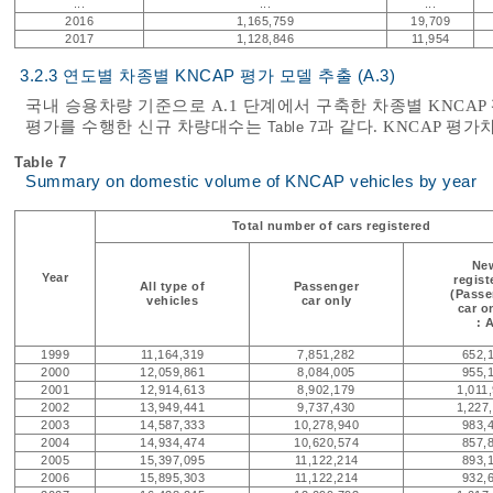
...
...
...
2016
1,165,759
19,709
2017
1,128,846
11,954
3.2.3 연도별 차종별 KNCAP 평가 모델 추출 (A.3)
국내 승용차량 기준으로 A.1 단계에서 구축한 차종별 KNCA
평가를 수행한 신규 차량대수는
과 같다. KNCAP 평가
Table 7
Table 7
Summary on domestic volume of KNCAP vehicles by year
Total number of cars registered
Ne
Year
regist
All type of
Passenger
(Passe
vehicles
car only
car o
: 
1999
11,164,319
7,851,282
652,
2000
12,059,861
8,084,005
955,
2001
12,914,613
8,902,179
1,011
2002
13,949,441
9,737,430
1,227
2003
14,587,333
10,278,940
983,
2004
14,934,474
10,620,574
857,
2005
15,397,095
11,122,214
893,
2006
15,895,303
11,122,214
932,