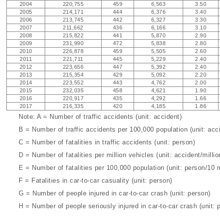
2004
220,755
459
6,563
3.50
2005
214,171
444
6,376
3.40
2006
213,745
442
6,327
3.30
2007
211,662
436
6,166
3.10
2008
215,822
441
5,870
2.90
2009
231,990
472
5,838
2.80
2010
226,878
459
5,505
2.60
2011
221,711
445
5,229
2.40
2012
223,656
447
5,392
2.40
2013
215,354
429
5,092
2.20
2014
223,552
443
4,762
2.00
2015
232,035
458
4,621
1.90
2016
220,917
435
4,292
1.66
2017
216,335
420
4,185
1.86
Note: A = Number of traffic accidents (unit: accident)
B = Number of traffic accidents per 100,000 population (unit: acci
C = Number of fatalities in traffic accidents (unit: person)
D = Number of fatalities per million vehicles (unit: accident/millio
E = Number of fatalities per 100,000 population (unit: person/10 m
F = Fatalities in car-to-car casuality (unit: person)
G = Number of people injured in car-to-car crash (unit: person)
H = Number of people seriously injured in car-to-car crash (unit: 