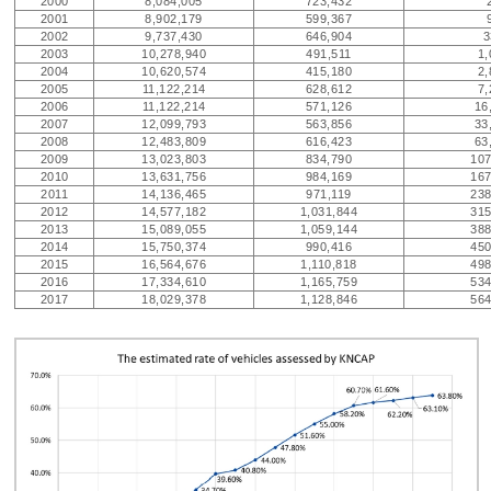
2000
8,084,005
723,432
2001
8,902,179
599,367
2002
9,737,430
646,904
3
2003
10,278,940
491,511
1,
2004
10,620,574
415,180
2,
2005
11,122,214
628,612
7,
2006
11,122,214
571,126
16
2007
12,099,793
563,856
33
2008
12,483,809
616,423
63
2009
13,023,803
834,790
107
2010
13,631,756
984,169
167
2011
14,136,465
971,119
238
2012
14,577,182
1,031,844
315
2013
15,089,055
1,059,144
388
2014
15,750,374
990,416
450
2015
16,564,676
1,110,818
498
2016
17,334,610
1,165,759
534
2017
18,029,378
1,128,846
564