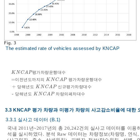
Fig. 3
The estimated rate of vehicles assessed by KNCAP
평
가
차
량
운
행
대
수
K
N
C
A
P
=
이
전
년
도
까
지
의
평
가
차
량
운
행
대
수
K
N
C
A
P
K
N
C
A
P
평가차량운행대수
=이전년도까지의
K
N
C
A
P
평가
+
당
해
년
도
신
규
평
가
차
량
대
수
K
N
C
A
P
-
당
해
년
도
차
량
의
폐
차
대
수
K
N
C
A
P
3.3 KNCAP 평가 차량과 미평가 차량의 사고감소비율에 대한
3.3.1 실사고 데이터 (B.1)
국내 2011년~2017년의 총 20,242건의 실사고 데이터를 
석을 실시하였다. 분석 Raw 데이터는 차량정보(차량명, 연식, CDC(Coll
(사고일자, 주소, 상세위치), 피해자 정보(탑승위치, 성별, 연령, 안전띠