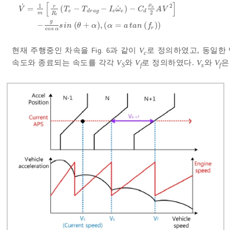
[
]
˙
ρ
1
2
r
˙
=
(
−
−
)
−
a
V
T
T
I
ω
C
A
V
e
d
r
a
g
e
e
d
2
m
R
V
˙
=
1
m
r
R
t
T
e
-
T
d
r
a
g
-
I
e
ω
˙
e
-
C
d
ρ
a
2
A
V
2
-
g
cos
α
sin
θ
+
α
,
α
=
a
t
g
−
(
+
)
,
(
=
(
)
)
s
i
n
θ
α
α
a
t
a
n
f
cos
r
α
현재 주행중인 차속을
과 같이
V
로 정의하였고, 동일한
Fig. 6
c
속도와 종료되는 속도를 각각
V
와
V
로 정의하였다.
V
와
V
은
S
f
s
f