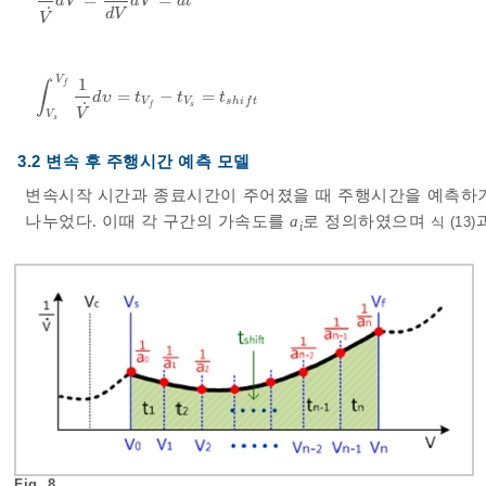
=
=
1
V
˙
d
V
=
d
t
d
V
d
V
=
d
t
d
V
d
V
d
t
˙
d
V
V
V
1
∫
f
=
−
=
∫
V
s
V
f
1
V
˙
d
υ
=
t
V
f
-
t
V
s
=
t
s
h
i
f
t
d
υ
t
t
t
V
V
s
h
i
f
t
˙
s
f
V
V
s
3.2 변속 후 주행시간 예측 모델
변속시작 시간과 종료시간이 주어졌을 때 주행시간을 예측하
나누었다. 이때 각 구간의 가속도를
a
로 정의하였으며
식 (13)
i
Fig. 8