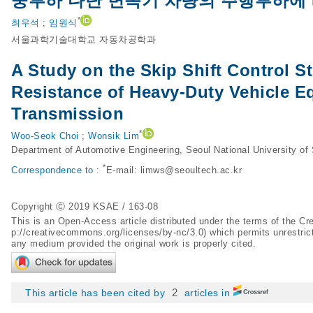
중부하 다단 변속기 차량의 주행부하에 따른 
*
최우석
;
임원식
서울과학기술대학교 자동차공학과
A Study on the Skip Shift Control S
Resistance of Heavy-Duty Vehicle E
Transmission
*
Woo-Seok Choi
;
Wonsik Lim
Department of Automotive Engineering, Seoul National University of
*
Correspondence to :
E-mail:
limws@seoultech.ac.kr
Copyright Ⓒ 2019 KSAE / 163-08
This is an Open-Access article distributed under the terms of the 
p://creativecommons.org/licenses/by-nc/3.0
) which permits unrestric
any medium provided the original work is properly cited.
2
This article has been cited by
articles in