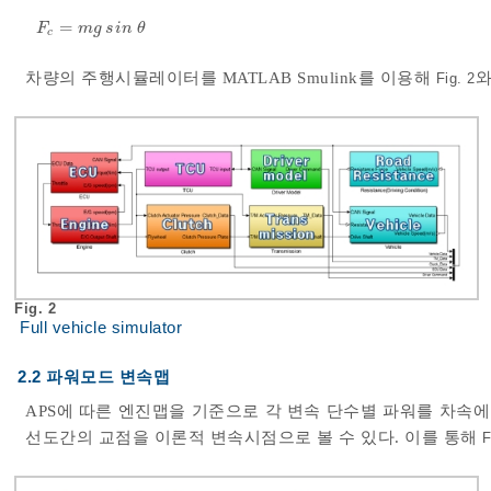
=
F
c
=
m
g
sin
θ
F
m
g
s
i
n
θ
c
차량의 주행시뮬레이터를 MATLAB Smulink를 이용해
와
Fig. 2
Fig. 2
Full vehicle simulator
2.2 파워모드 변속맵
APS에 따른 엔진맵을 기준으로 각 변속 단수별 파워를 차속
선도간의 교점을 이론적 변속시점으로 볼 수 있다. 이를 통해
F