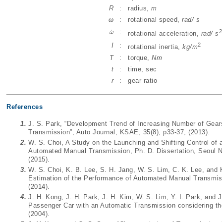
R
:
radius,
m
ω
:
rotational speed,
rad/ s
2
˙
:
ω
ω
˙
rotational acceleration,
rad/ s
2
I
:
rotational inertia,
kg/m
T
:
torque,
Nm
t
:
time, sec
r
:
gear ratio
References
1.
J. S. Park, “Development Trend of Increasing Number of Gea
Transmission”, Auto Journal, KSAE, 35(8), p33-37, (2013).
2.
W. S. Choi, A Study on the Launching and Shifting Control of
Automated Manual Transmission, Ph. D. Dissertation, Seoul N
(2015).
3.
W. S. Choi, K. B. Lee, S. H. Jang, W. S. Lim, C. K. Lee, and 
Estimation of the Performance of Automated Manual Transmis
(2014).
4.
J. H. Kong, J. H. Park, J. H. Kim, W. S. Lim, Y. I. Park, and J
Passenger Car with an Automatic Transmission considering th
(2004).