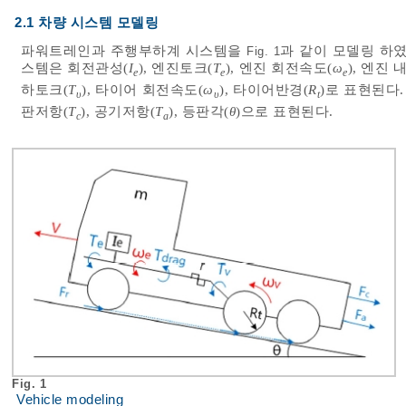
2.1 차량 시스템 모델링
파워트레인과 주행부하계 시스템을
과 같이 모델링 하
Fig. 1
스템은 회전관성(
I
), 엔진토크(
T
), 엔진 회전속도(
ω
), 엔진
e
e
e
하토크(
T
), 타이어 회전속도(
ω
), 타이어반경(
R
)로 표현된다
υ
υ
t
판저항(
T
), 공기저항(
T
), 등판각(
θ
)으로 표현된다.
c
a
Fig. 1
Vehicle modeling