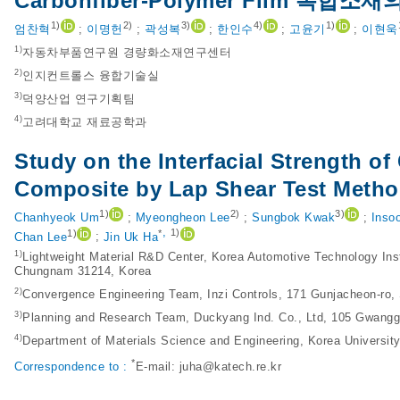
Carbonfiber-Polymer Film 복
1)
2)
3)
4)
1)
엄찬혁
;
이명헌
;
곽성복
;
한인수
;
고윤기
;
이현욱
1)
자동차부품연구원 경량화소재연구센터
2)
인지컨트롤스 융합기술실
3)
덕양산업 연구기획팀
4)
고려대학교 재료공학과
Study on the Interfacial Strength o
Composite by Lap Shear Test Meth
1)
2)
3)
Chanhyeok Um
;
Myeongheon Lee
;
Sungbok Kwak
;
Inso
,
1)
*
1)
Chan Lee
;
Jin Uk Ha
1)
Lightweight Material R&D Center, Korea Automotive Technology Ins
Chungnam 31214, Korea
2)
Convergence Engineering Team, Inzi Controls, 171 Gunjacheon-ro,
3)
Planning and Research Team, Duckyang Ind. Co., Ltd, 105 Gwangg
4)
Department of Materials Science and Engineering, Korea Universit
*
Correspondence to :
E-mail:
juha@katech.re.kr