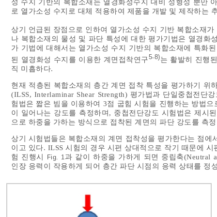
성 수지 기반의 복합소재는 열경화성수지 대비 성형성 뿐만 
로 열가소성 수지로 대체 적용하여 제품을 개발 및 제작하는 
상기 언급된 장점으로 인하여 열가소성 수지 기반 복합소재가 
나 복합소재의 물성 및 파단 특성에 대한 평가기법은 열경화성
가 기법에 대해서는 열가소성 수지 기반의 복합소재에 특화된 
5
8)
-
된 열경화성 수지를 이용한 계면접착연구
는 활발히 진행
직 미흡하다.
현재 적층된 복합소재의 층간 계면 접착 특성을 평가하기 위
(ILSS, Interlaminar Shear Strength) 평가법과 단일중첩
험법은 짧은 빔을 이용하여 3점 굽힘 시험을 진행하는 방법으
이 일어나는 강도를 측정하며, 중첩전단강도 시험법은 제시된
으로 하중을 가하는 방식으로 접착된 계면의 파단 강도를 측정
상기 시험법들은 복합소재의 계면 접착성을 평가한다는 점에서
이고 있다. ILSS 시험의 경우 시편 상대적으로 작기 때문에 시
험 진행시
과 같이 하중을 가하게 되면 중립축(Neutral
Fig. 1
인장 응력이 작용하게 되어 층간 파단 시점의 응력 상태를 정