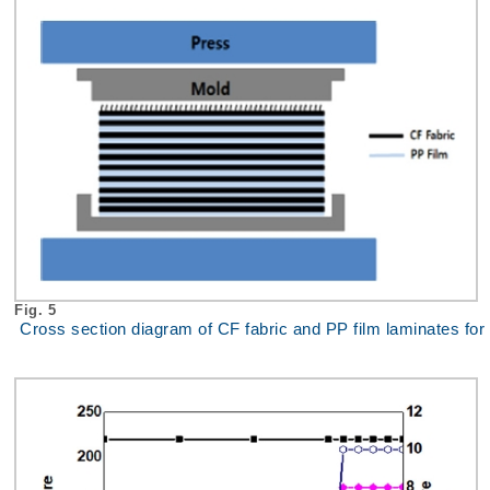
Fig. 5
Cross section diagram of CF fabric and PP film laminates for