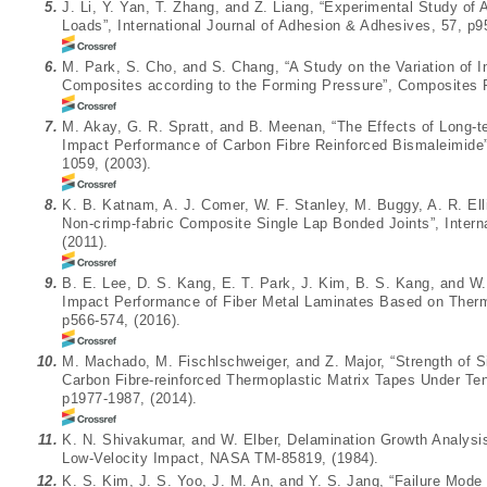
5.
J. Li, Y. Yan, T. Zhang, and Z. Liang, “Experimental Study o
Loads”, International Journal of Adhesion & Adhesives, 57, p9
6.
M. Park, S. Cho, and S. Chang, “A Study on the Variation of 
Composites according to the Forming Pressure”, Composites R
7.
M. Akay, G. R. Spratt, and B. Meenan, “The Effects of Long-
Impact Performance of Carbon Fibre Reinforced Bismaleimide
1059, (2003).
8.
K. B. Katnam, A. J. Comer, W. F. Stanley, M. Buggy, A. R. Ell
Non-crimp-fabric Composite Single Lap Bonded Joints”, Intern
(2011).
9.
B. E. Lee, D. S. Kang, E. T. Park, J. Kim, B. S. Kang, and W
Impact Performance of Fiber Metal Laminates Based on Therm
p566-574, (2016).
10.
M. Machado, M. Fischlschweiger, and Z. Major, “Strength of Si
Carbon Fibre-reinforced Thermoplastic Matrix Tapes Under Tens
p1977-1987, (2014).
11.
K. N. Shivakumar, and W. Elber, Delamination Growth Analysis
Low-Velocity Impact, NASA TM-85819, (1984).
12.
K. S. Kim, J. S. Yoo, J. M. An, and Y. S. Jang, “Failure Mode