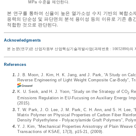
MPa 수준을 제안한다.
본 연구를 통하여 신율이 높은 열가소성 수지 기반의 복합소
응력의 단순성 및 파단면의 분석 용이성 등의 이유로 기존 
적합한 것으로 판단된다.
Acknowledgments
본 논문(연구)은 산업자원부 산업핵심기술개발사업(과제번호 : 10052896)의
References
1.
J. B. Moon, J. Kim, H. K. Jang, and J. Park, “A Study on Cal
Reverse Engineering of Light Weight Composite Car-Body”, Tr
2.
K. U. Seok, and H. J. Yoon, “Study on the Strategy of CO
Red
2
Emissions Regulation in EU-Fucusing on Auxiliary Energy Imp
(2015).
3.
T. W. Park, J. O. Lee, J. M. Park, C. H. Ann, and S. H. Lee, “
Matrix Polymer on Physical Properties of Carbon Fiber Reinfo
Density Polyethylene - Polyacrylamide Graft Polymers”, Polym
4.
Y. J. Kim, “Mechanical Properties Anisotropy of Plain Weave
Transactions of KSAE, 17(3), p15-21, (2009).