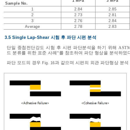
1 MPa
3 MPa
Sample No.
1
2.84
2.85
2
2.73
2.81
3
2.76
2.84
Average
2.78
2.83
3.5 Single Lap-Shear 시험 후 파단 시편 분석
단일 중첩전단강도 시험 후 시편 파단분석을 하기 위해 ASTM 
드 분류를 위한 표준 사례”를 참조하여 파단 형상을 분석하였다
파단 모드의 경우
과 같으며 시편의 외관 파단형상 분석
Fig. 16