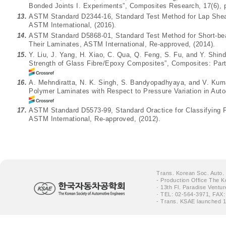
Bonded Joints I. Experiments”, Composites Research, 17(6), p
13.
ASTM Standard D2344-16, Standard Test Method for Lap Shear
ASTM International, (2016).
14.
ASTM Standard D5868-01, Standard Test Method for Short-bea
Their Laminates, ASTM International, Re-approved, (2014).
15.
Y. Liu, J. Yang, H. Xiao, C. Qua, Q. Feng, S. Fu, and Y. Shind
Strength of Glass Fibre/Epoxy Composites”, Composites: Part 
16.
A. Mehndiratta, N. K. Singh, S. Bandyopadhyaya, and V. Kumar
Polymer Laminates with Respect to Pressure Variation in Auto
17.
ASTM Standard D5573-99, Standard Oractice for Classifying Fa
ASTM International, Re-approved, (2012).
Trans. Korean Soc. Auto.
- Production Office The K
· 13th Fl. Paradise Ventu
· TEL: 02-564-3971, FAX:
- Trans. KSAE launched 