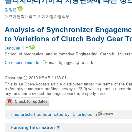
클러치바디기어의 치형변화에 따른 싱
*
김정윤
대구가톨릭대학교 기계자동차공학부
Analysis of Synchronizer Engagemen
to Variations of Clutch Body Gear 
*
Jungyun Kim
School of Mechanical and Automotive Engineering, Catholic Univers
*
Correspondence to :
E-mail:
kjungyun@cu.ac.kr
Copyright Ⓒ 2019 KSAE / 163-01
This is an Open-Access article distributed under the terms of the 
p://creativecommons.org/licenses/by-nc/3.0
) which permits unrestric
any medium provided the original work is properly cited.
1
This article has been cited by
articles in
Funding Information ▼