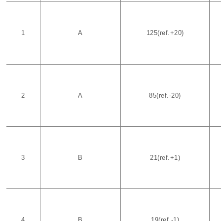
1
A
125(ref.+20)
2
A
85(ref.-20)
3
B
21(ref.+1)
4
B
19(ref.-1)