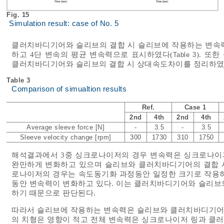
Fig. 15
Simulation result: case of No. 5
클러치바디기어와 슬리브의 결합 시 슬리브에 작용하는 변속력
하고 4단 변속의 평균 변속력으로 표시하였다(
). 또
Table 3
클러치바디기어와 슬리브의 결합 시 상대속도차이를 정리하였
Table 3
Comparison of simualtion results
Ref.
Case 1
2nd
4th
2nd
4th
Average sleeve force [N]
-
3.5
-
3.5
Sleeve velocity change [rpm]
300
1730
310
1750
해석결과에서 3중 싱크로나이저의 경우 변속력은 싱크로나이
완만하게 변화하고 있으며 슬리브와 클러치바디기어의 결합 시
로나이저의 경우는 속도동기화 과정동안 일정한 크기로 작용하다
동안 변속력이 변화하고 있다. 이는 클러치바디기어와 슬리브
하기 때문으로 판단된다.
따라서 슬리브에 작용하는 변속력은 슬리브와 클러치바디기어
의 치형은 영향이 적고 전체 변속력은 싱크로나이저 링과 클