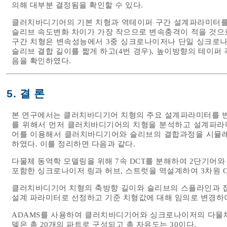
의해 대부분 결정됨을 확인할 수 있다.
클러치바디기어의 기본 치형과 역테이퍼 구간 설계파라미터를 변
슬리브 속도변화 차이가 가장 작으므로 변속충격이 적을 것으
구간 치형은 변속성능에서 3중 싱크로나이저나 단일 싱크로나
슬리브 결합 길이를 짧게 하고(4번 경우), 높이방향의 테이퍼
음을 확인하였다.
5. 결 론
본 연구에서는 클러치바디기어 치형의 주요 설계파라미터를 
를 위해서 먼저 클러치바디기어의 치형을 분석하고 설계파라
어를 이용해서 클러치바디기어와 슬리브의 결합과정을 시뮬레
하였다. 이를 정리하면 다음과 같다.
다물체 동역학 모델링을 위해 7속 DCT를 분해하여 2단기어
포함한 싱크로나이저 링과 허브, 스트럿을 역설계하여 3차원 C
클러치바디기어 치형의 축방향 길이와 슬리브의 스플라인과 접
설계 파라미터로 선정하고 기준 치형값에 대해 임의로 변경하
ADAMS를 사용하여 클러치바디기어와 싱크로나이저의 다물체
델은 총 20개의 파트로 구성되고 총 자유도는 30이다.