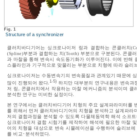
Fig. 1
Structure of a synchronizer
클러치바디기어는 싱크로나이저 링과 결합하는 콘클러치(Conical
(Spline)부분과 결합하는 치(Tooth) 부분으로 구분된다.
과 마찰을 통해 변속시 속도동기화가 이루어진다. 이에 반해
스플라인과 기구적으로 맞물리는 부분으로 치형에 따라 슬리
싱크로나이저는 수동변속기의 변속품질과 관계있기 때문에 싱
1
5)
-
많이 진행되어 왔다.
하지만 대부분의 연구내용은 변속과정
저 링, 콘클러치에서 작용하는 마찰 메커니즘의 분석이며 
분석한 연구는 미비한 실정이다.
본 연구에서는 클러치바디기어 치형의 주요 설계파라미터를 
를 위해서 먼저 클러치바디기어의 치형을 분석하고 설계파라
저의 결합과정을 분석할 수 있도록 다물체동역학 해석 소프트
싱크로나이저 결합 시험기를 제작하여 해석에 필요한 마찰 
어의 치형을 대상으로 변속 시뮬레이션을 수행하여 슬리브에
를 비교･분석하였다.