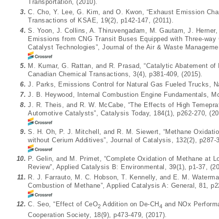
Transportation, (2010).
3.
C. Cho, Y. Lee, G. Kim, and O. Kwon, “Exhaust Emission Char
Transactions of KSAE, 19(2), p142-147, (2011).
4.
S. Yoon, J. Collins, A. Thiruvengadam, M. Gautam, J. Herner,
Emissions from CNG Transit Buses Equipped with Three-way 
Catalyst Technologies”, Journal of the Air & Waste Managemen
5.
M. Kumar, G. Rattan, and R. Prasad, “Catalytic Abatement o
Canadian Chemical Transactions, 3(4), p381-409, (2015).
6.
J. Parks, Emissions Control for Natural Gas Fueled Trucks, 
7.
J. B. Heywood, Internal Combustion Engine Fundamentals, Mc
8.
J. R. Theis, and R. W. McCabe, “The Effects of High Temepr
Automotive Catalysts”, Catalysis Today, 184(1), p262-270, (20
9.
S. H. Oh, P. J. Mitchell, and R. M. Siewert, “Methane Oxidat
without Cerium Additives”, Journal of Catalysis, 132(2), p287-
10.
P. Gelin, and M. Primet, “Complete Oxidation of Methane at 
Review”, Applied Catalysis B: Environmental, 39(1), p1-37, (20
11.
R. J. Farrauto, M. C. Hobson, T. Kennelly, and E. M. Waterma
Combustion of Methane”, Applied Catalysis A: General, 81, p2
12.
C. Seo, “Effect of CeO
Addition on De-CH
and NOx Performan
2
4
Cooperation Society, 18(9), p473-479, (2017).