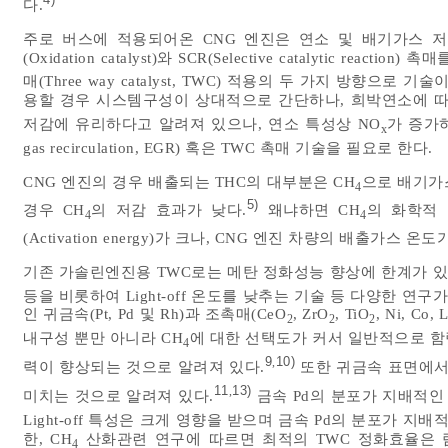
다.
주로 버스에 적용되어온 CNG 엔진은 연소 및 배기가스 저감 
(Oxidation catalyst)와 SCR(Selective catalytic 
매(Three way catalyst, TWC) 적용의 두 가지 방향으로 기
용할 경우 시스템구성이 상대적으로 간단하나, 희박연소에 따
저감에 유리하다고 알려져 있으나, 연소 특성상 NO
가 증가
x
gas recirculation, EGR) 혹은 TWC 촉매 기술을 필요로 한다.
CNG 엔진의 경우 배출되는 THC의 대부분은 CH
으로 배기가
4
5)
경우 CH
의 저감 효과가 낮다.
왜냐하면 CH
의 화학적
4
4
(Activation energy)가 크나, CNG 엔진 차량의 배출
기존 가솔린엔진용 TWC로는 메탄 정화성능 향상에 한계가 있
등을 비롯하여 Light-off 온도를 낮추는 기술 등 다양한 연구
인 귀금속(Pt, Pd 및 Rh)과 조촉매(CeO
, ZrO
, TiO
, Ni, C
2
2
2
내구성 뿐만 아니라 CH
에 대한 선택도가 커서 일반적으로 함
4
9
10)
,
력이 향상되는 것으로 알려져 있다.
또한 귀금속 표면에서의
11
13)
,
미치는 것으로 알려져 있다.
금속 Pd의 분포가 지배적인
Light-off 특성은 크게 영향을 받으며 금속 Pd의 분포가 지배적
한, CH
산화관련 연구에 따르면 최적의 TWC 정화효율은 람다 
4