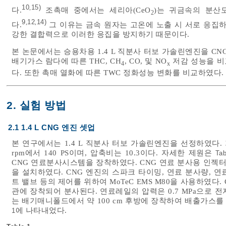
10
15)
,
다.
조촉매 중에서는 세리아(CeO
)는 귀금속의 분산
2
9
12
14)
,
,
다.
그 이유는 금속 원자는 고온에 노출 시 서로 응집하
강한 결합력으로 이러한 응집을 방지하기 때문이다.
본 논문에서는 승용차용 1.4 L 직분사 터보 가솔린엔진을 C
배기가스 람다에 따른 THC, CH
, CO, 및 NO
저감 성능을 비교
4
x
다. 또한 촉매 열화에 따른 TWC 정화성능 변화를 비교하였다.
2. 실험 방법
2.1 1.4 L CNG 엔진 셋업
본 연구에서는 1.4 L 직분사 터보 가솔린엔진을 선정하였다.
rpm에서 140 PS이며, 압축비는 10.3이다. 자세한 제원은
Tab
CNG 연료분사시스템을 장착하였다. CNG 연료 분사용 인젝터(N
을 설치하였다. CNG 엔진의 스파크 타이밍, 연료 분사량, 
트 밸브 등의 제어를 위하여 MoTeC EMS M80을 사용하였
관에 장착되어 분사된다. 연료레일의 압력은 0.7 MPa으로 
는 배기매니폴드에서 약 100 cm 후방에 장착하여 배출가스
에 나타내었다.
1