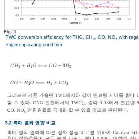
Fig. 4
TWC conversion efficiency for THC, CH
, CO, NO
with rega
4
x
engine operating condition
+
⟺
+
3
C
H
4
+
H
2
O
⟺
C
O
+
3
H
2
C
H
H
O
C
O
H
4
2
2
+
⟺
+
C
O
+
H
2
O
⟺
H
2
+
C
O
2
C
O
H
O
H
C
O
2
2
2
그러므로 기존 가솔린 TWC에서와 같이 연료량 제어를 람다 1.0
할 수 있다. CNG 엔진에서의 TWC는 람다 0.98에서 연료량 되먹임제
CO, NO
전환효율을 극대화 할 수 있을 것으로 판단된다.
x
3.2 촉매 열화 영향 비교
촉매 열적 열화에 따른 정화 성능 비교를 위하여 Catalyst 5(fre
최대 정화효율이 모두 높게 나오는 람다 0.98에 대하여 실