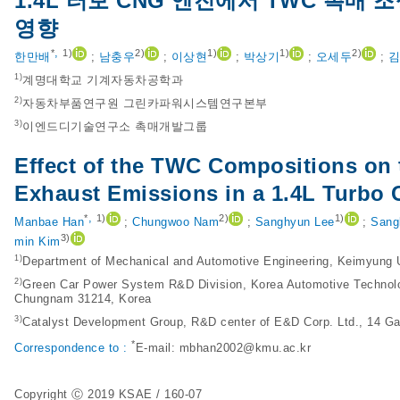
1.4L 터보 CNG 엔진에서 TWC 촉
영향
,
*
1)
2)
1)
1)
2)
한만배
;
남충우
;
이상현
;
박상기
;
오세두
;
김
1)
계명대학교 기계자동차공학과
2)
자동차부품연구원 그린카파워시스템연구본부
3)
이엔드디기술연구소 촉매개발그룹
Effect of the TWC Compositions on 
Exhaust Emissions in a 1.4L Turbo
,
*
1)
2)
1)
Manbae Han
;
Chungwoo Nam
;
Sanghyun Lee
;
Sang
3)
min Kim
1)
Department of Mechanical and Automotive Engineering, Keimyung U
2)
Green Car Power System R&D Division, Korea Automotive Technolo
Chungnam 31214, Korea
3)
Catalyst Development Group, R&D center of E&D Corp. Ltd., 14 Ga
*
Correspondence to :
E-mail:
mbhan2002@kmu.ac.kr
Copyright Ⓒ 2019 KSAE / 160-07