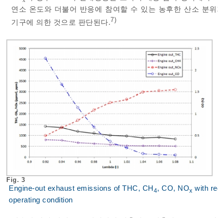
연소 온도와 더불어 반응에 참여할 수 있는 농후한 산소 분위
7)
기구에 의한 것으로 판단된다.
Fig. 3
Engine-out exhaust emissions of THC, CH
, CO, NO
with r
4
x
operating condition