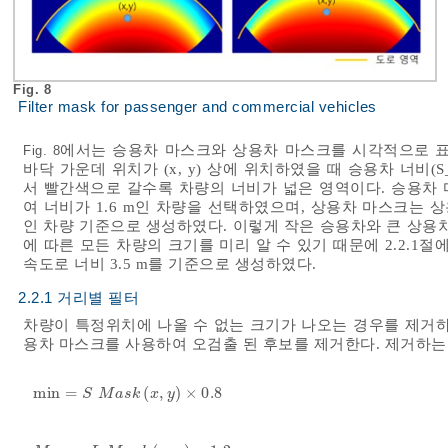
Fig. 8
Filter mask for passenger and commercial vehicles
에서는 승용차 마스크와 상용차 마스크를 시각적으로 표현
Fig. 8
바닥 가운데 위치가 (x, y) 상에 위치하였을 때 승용차 너비(
서 빨간색으로 갈수록 차량의 너비가 넓은 영역이다. 승용차
여 너비가 1.6 m인 차량을 선택하였으며, 상용차 마스크는 상
인 차량 기준으로 생성하였다. 이렇게 작은 승용차와 큰 상용
에 따른 모든 차량의 크기를 미리 알 수 있기 때문에 2.2.1
속도로 너비 3.5 m를 기준으로 생성하였다.
2.2.1 거리별 필터
차량이 특정위치에 나올 수 없는 크기가 나오는 경우를 제거하
용차 마스크를 사용하여 오검출 된 후보를 제거한다. 제거하는
m
i
n
=
(
,
)
×
0.8
m
i
n
=
S
M
a
s
k
x
,
y
×
0.8
S
M
a
s
k
x
y