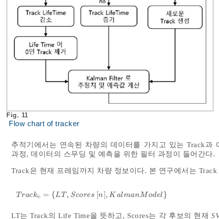
Fig. 11
Flow chart of tracker
추적기에서는 연속된 차량의 데이터를 가지고 있는 Track과 이전
과정, 데이터의 스무딩 및 예측을 위한 필터 과정이 들어간다.
Track은 현재 프레임까지 차량 정보이다. 본 연구에서는 Trac
=
{
,
[
]
,
}
T
r
a
c
k
υ
=
L
T
,
S
c
o
r
e
s
n
,
K
a
l
m
a
n
M
o
d
e
l
T
r
a
c
k
L
T
S
c
o
r
e
s
n
K
a
l
m
a
n
M
o
d
e
l
υ
LT는 Track의 Life Time을 뜻하고, Scores는 각 후보의 현재
S