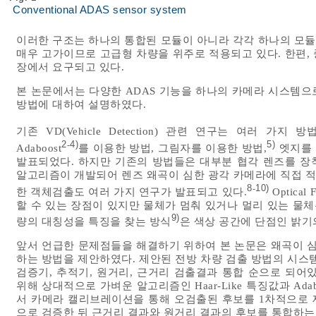
Conventional ADAS sensor system
이러한 구조는 하나의 통합된 모듈이 아니라 각각 하나의 모
매우 고가이므로 고급형 차량을 위주로 적용되고 있다. 한편, 
장에서 요구되고 있다.
본 논문에서는 다양한 ADAS 기능을 하나의 카메라 시스템으
방법에 대하여 설명하였다.
기존 VD(Vehicle Detection) 관련 연구는 여러 가지
2
4)
5)
-
Adaboost
를 이용한 방법, 그림자를 이용한 방법,
엣지를 
발표되었다. 하지만 기존의 방법들은 대부분 협각 렌즈를 장
알고리즘이 개발되어 렌즈 왜곡이 심한 광각 카메라에 직접 적
8
10)
-
한 객체검출도 여러 가지 연구가 발표되고 있다.
Optica
할 수 있는 장점이 있지만 물체가 멈춰 있거나 멀리 있는 물체
9)
량의 대칭성을 특징을 찾는 방식
은 색상 공간에 단점인 밝기
앞서 언급한 문제점들을 해결하기 위하여 본 논문은 왜곡이 
하는 방법을 제안하였다. 제안된 전방 차량 검출 방법의 시스
검증기, 추적기, 원거리, 근거리 검출결과 통합 순으로 되어
위해 상대적으로 가벼운 알고리즘인 Haar-Like 특징값과 A
서 카메라 캘리브레이션을 통해 오검출된 후보를 1차적으로 
으로 검증한 뒤 근거리 결과와 원거리 결과의 후보를 통합하는