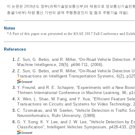
이 논문은 2018년도 정부(과학기술정보통신부)의 재원으로 정보통신기술진행센터의 
총괄/1세부) 차량 통신 기반의 광역 주행환경인지 및 협조 주행기술 개발).
Notes
*A Part of this paper was presented at the KSAE 2017 Fall Conference and Exhib
References
1.
Z. Sun, G. Bebis, and R. Miller, “On-Road Vehicle Detection:
Machine Intelligence, 28(5), p694-711, (2006).
2.
Z. Sun, G. Bebis, and R. Miller, “On-Road Vehicle Detection U
Transactions on Intelligent Transportation Systems, 6(2), p125
3.
Y. Freund, and R. E. Schapire, “Experiments with a New Boost
Thirteen International Conference in Machine Learning, 96, p1
4.
X. Wen, L. Shao, W. Fang, and Y. Xue, “Efficient Feature Sele
Transactions on Circuits and Systems for Video Technology, 2
5.
C. Tzomakas, and W. Seelen, “Vehicle Detection in Traffic Sc
Neuroinformatics, Ruhr University, (1998).
6.
G. Y. Song, K. Y. Lee, and J. W. Lee, “Vehicle Detection by
Classification”, Intelligent Vehicles Symposium, p428-433, (20