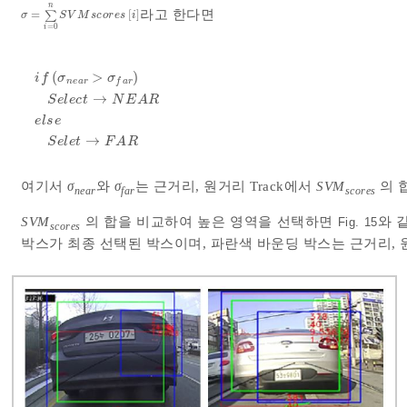
n
라고 한다면
=
[
]
σ
=
∑
∑
i
=
0
n
S
V
M
s
c
o
r
e
s
i
σ
S
V
M
s
c
o
r
e
s
i
=
0
i
(
>
)
i
f
σ
σ
n
e
a
r
f
a
r
→
S
e
l
e
c
t
N
E
A
R
i
f
σ
n
e
a
r
>
σ
f
a
r
S
e
l
e
c
t
→
N
E
A
R
e
l
s
e
S
e
l
e
t
→
F
A
R
e
l
s
e
→
S
e
l
e
t
F
A
R
여기서
σ
와
σ
는 근거리, 원거리 Track에서
SVM
의 
near
far
scores
SVM
의 합을 비교하여 높은 영역을 선택하면
와 
Fig. 15
scores
박스가 최종 선택된 박스이며, 파란색 바운딩 박스는 근거리, 