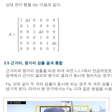
상태 전이 행렬
A
는 다음과 같다.
⎡
⎤
1
Δ
0
0
0
0
t
⎢
⎥
⎢
⎥
0
1
0
0
0
0
⎢
⎥
⎢
⎥
⎢
⎥
0
0
1
Δ
0
0
t
⎢
⎥
=
A
=
1
∆
t
0
0
0
0
0
1
0
0
0
0
0
0
1
∆
t
0
0
0
0
0
1
0
0
0
0
0
0
1
∆
t
0
0
0
0
0
1
A
⎢
⎥
⎢
⎥
0
0
0
1
0
0
⎢
⎥
0
0
0
0
1
Δ
⎣
⎦
t
0
0
0
0
0
1
2.5 근거리, 원거리 검출 결과 통합
근거리와 원거리 검출을 따로 하게 되면 2.2.1에서 언급하
영역에서 근거리 결과와 원거리 결과가 동시에 찾아지는 경우
와 같이 두 개의 검출이 동시에 되는 경우 두 개의 검출
Fig. 12
생기게 된다. 따라서 본 연구에서는
과 같은 방법을 사
Fig. 13