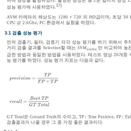
하며 영상을 촬영하였다. 촬영된 영상은 총 2분 길이의 영상 1
17)
성능 평가에 사용하였다.
AVM 카메라의 해상도는 1280 × 720 의 HD급이며, 초당 30 Fr
CPU @ 2.6Ghz, PC 환경에서 실험을 하였다.
3.1 검출 성능 평가
먼저 검출기, 필터, 검증기 각각 성능 평가를 하기 위해서 
거리 검출 결과를 Selection할 때는
SVM
만 비교하여 높은
scores
급한 방법과 동일한 방법을 사용하였다. 테스트 영상 20개중 
능 평가를 하였다. 성능 평가 지표는 다음과 같다.
T
P
=
p
r
e
c
i
s
i
o
n
=
T
P
F
P
+
T
P
p
r
e
c
i
s
i
o
n
+
F
P
T
P
B
e
s
t
T
P
=
r
e
c
a
l
l
=
B
e
s
t
T
P
G
T
T
o
t
a
l
r
e
c
a
l
l
G
T
T
o
t
a
l
GT Total은 Ground Truth의 수이고, TP : True Positive, F
검출결과가 나올 경우 그 중 가장 좋은 결과이다.