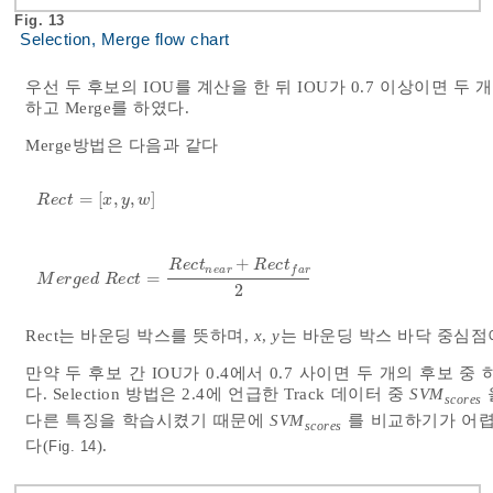
Fig. 13
Selection, Merge flow chart
우선 두 후보의 IOU를 계산을 한 뒤 IOU가 0.7 이상이면
하고 Merge를 하였다.
Merge방법은 다음과 같다
=
[
,
,
]
R
e
c
t
=
x
,
y
,
w
R
e
c
t
x
y
w
+
R
e
c
t
R
e
c
t
n
e
a
r
f
a
r
=
M
e
r
g
e
d
R
e
c
t
=
R
e
c
t
n
e
a
r
+
R
e
c
t
f
a
r
2
M
e
r
g
e
d
R
e
c
t
2
Rect는 바운딩 박스를 뜻하며,
x
,
y
는 바운딩 박스 바닥 중심점
만약 두 후보 간 IOU가 0.4에서 0.7 사이면 두 개의 후보 중 
다. Selection 방법은 2.4에 언급한 Track 데이터 중
SVM
scores
다른 특징을 학습시켰기 때문에
SVM
를 비교하기가 어렵
scores
다(
).
Fig. 14