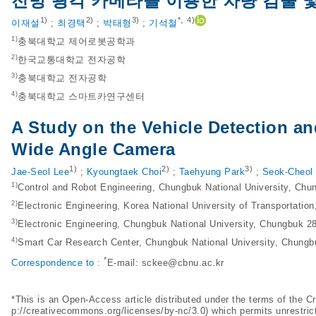
전방 광각 카메라를 이용한 차량 검출 
,
1)
2)
3)
*
4)
이재설
;
최경택
;
박태형
;
기석철
1)
충북대학교 제어로봇공학과
2)
한국교통대학교 전자공학
3)
충북대학교 전자공학
4)
충북대학교 스마트카연구센터
A Study on the Vehicle Detection a
Wide Angle Camera
1)
2)
3)
Jae-Seol Lee
;
Kyoungtaek Choi
;
Taehyung Park
;
Seok-Cheol
1)
Control and Robot Engineering, Chungbuk National University, Ch
2)
Electronic Engineering, Korea National University of Transportatio
3)
Electronic Engineering, Chungbuk National University, Chungbuk 2
4)
Smart Car Research Center, Chungbuk National University, Chungb
*
Correspondence to :
E-mail:
sckee@cbnu.ac.kr
*This is an Open-Access article distributed under the terms of the
p://creativecommons.org/licenses/by-nc/3.0
) which permits unrestric