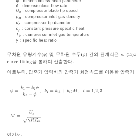
ψ
: dimensionless head parameter
ϕ
: dimensionless flow rate
U
: compressor blade tip speed
c
ρ
: compressor inlet gas density
in
d
: compressor tip diameter
c
c
: constant pressure specific heat
p
T
: compressor inlet gas temperature
in
γ
: specific heat ratio
무차원 유량계수(
ϕ
) 및 무차원 수두(
ψ
) 간의 관계식은
식 (13)
curve fitting을 통하여 산출한다.
이로부터, 압축기 압력비와 압축기 회전속도를 이용한 압축기 
+
k
k
ϕ
1
2
=
,
=
+
,
=
1,2
,
3
ψ
=
k
1
+
k
2
ϕ
k
3
-
ϕ
,
k
i
=
k
i
1
+
k
i
2
M
,
i
=
1,2
,
3
ψ
k
k
k
M
i
1
2
i
i
i
−
k
ϕ
3
U
c
=
M
=
U
c
γ
R
T
i
n
M
−
−
−
−
−
√
γ
R
T
i
n
여기서,