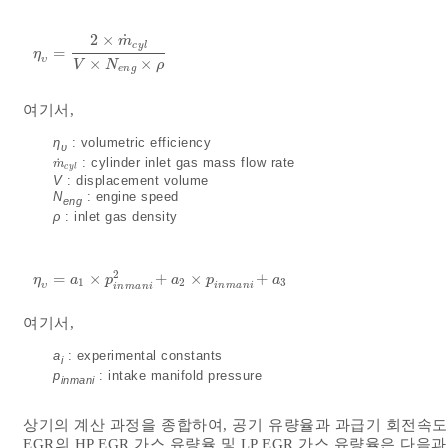
˙
2
×
m
c
y
l
=
η
υ
=
2
×
m
˙
c
y
l
V
×
N
e
n
g
×
ρ
η
υ
×
×
V
N
ρ
e
n
g
여기서,
η
: volumetric efficiency
υ
˙
: cylinder inlet gas mass flow rate
m
˙
c
y
l
m
c
y
l
V
: displacement volume
N
: engine speed
eng
ρ
: inlet gas density
2
=
×
+
×
+
η
υ
=
a
1
×
p
i
n
m
a
n
i
2
+
a
2
×
p
i
n
m
a
n
i
+
a
3
η
a
p
a
p
a
1
2
3
i
n
m
a
n
i
υ
i
n
m
a
n
i
여기서,
a
: experimental constants
i
p
: intake manifold pressure
inmani
상기의 계산 과정을 종합하여, 공기 유량율과 과급기 회전속도 
EGR의 HP EGR 가스 유량율 및 LP EGR 가스 유량율은 다음