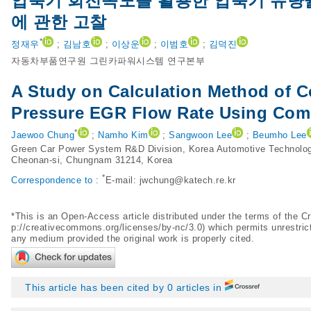
압축기 회전속도를 활용한 압축기 유량율
에 관한 고찰
*
정재우
;
김남호
;
이상운
;
이범호
;
김덕진
자동차부품연구원 그린카파워시스템 연구본부
A Study on Calculation Method of 
Pressure EGR Flow Rate Using Com
*
Jaewoo Chung
;
Namho Kim
;
Sangwoon Lee
;
Beumho Lee
Green Car Power System R&D Division, Korea Automotive Technolog
Cheonan-si, Chungnam 31214, Korea
*
Correspondence to :
E-mail:
jwchung@katech.re.kr
*This is an Open-Access article distributed under the terms of the
p://creativecommons.org/licenses/by-nc/3.0
) which permits unrestric
any medium provided the original work is properly cited.
This article has been cited by 0 articles in