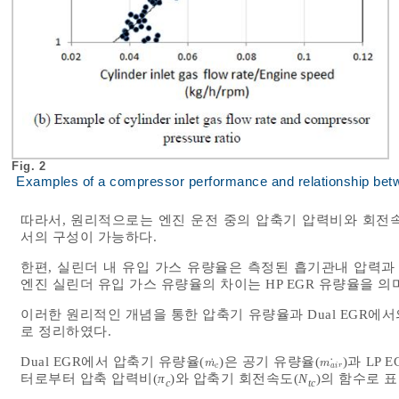
Fig. 2
Examples of a compressor performance and relationship betwee
따라서, 원리적으로는 엔진 운전 중의 압축기 압력비와 회전
서의 구성이 가능하다.
한편, 실린더 내 유입 가스 유량율은 측정된 흡기관내 압력
엔진 실린더 유입 가스 유량율의 차이는 HP EGR 유량율을 의
이러한 원리적인 개념을 통한 압축기 유량율과 Dual EGR에서의
로 정리하였다.
Dual EGR에서 압축기 유량율(
)은 공기 유량율(
)과 LP 
˙
˙
m
c
˙
m
a
i
r
˙
m
m
c
a
i
r
터로부터 압축 압력비(
π
)와 압축기 회전속도(
N
)의 함수로 표
c
tc