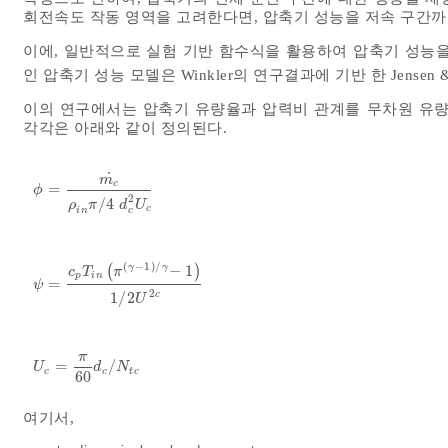
회전속도 작동 영역을 고려한다면, 압축기 성능을 저속 구간까
이에, 일반적으로 실험 기반 함수식을 활용하여 압축기 성능을
인 압축기 성능 모델은 Winkler의 연구결과에 기반 한 Jensen & K
이의 연구에서는 압축기 유량율과 압력비 관계를 무차원 유량
각각은 아래와 같이 정의된다.
˙
m
c
=
ϕ
=
m
c
˙
ρ
i
n
π
/
4
d
c
2
U
c
ϕ
2
/
4
ρ
π
d
U
c
c
i
n
(
−
1
)
/
(
−
1
)
γ
γ
c
T
π
p
i
n
=
ψ
=
c
p
T
i
n
π
γ
-
1
/
γ
-
1
1
/
2
U
2
c
ψ
2
c
1
/
2
U
π
=
/
U
c
=
π
60
d
c
/
N
t
c
U
d
N
c
c
t
c
60
여기서,