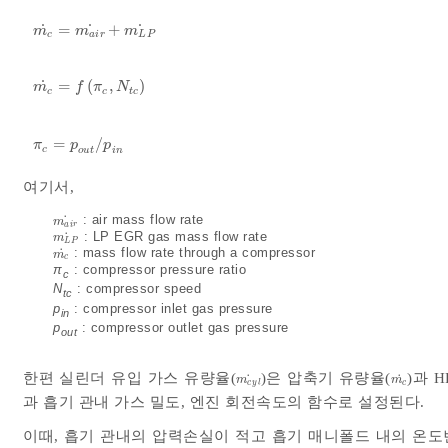
˙
˙
˙
=
+
m
c
˙
=
m
a
i
r
˙
+
m
L
P
˙
m
m
m
c
a
i
r
L
P
˙
=
(
,
)
m
c
˙
=
f
π
c
,
N
t
c
m
f
π
N
c
c
t
c
=
/
π
c
=
p
o
u
t
/
p
i
n
π
p
p
c
o
u
t
i
n
여기서,
˙
: air mass flow rate
m
a
i
r
˙
m
a
i
r
˙
: LP EGR gas mass flow rate
m
L
P
˙
m
L
P
˙
: mass flow rate through a compressor
m
c
˙
m
c
π
: compressor pressure ratio
c
N
: compressor speed
tc
p
: compressor inlet gas pressure
in
p
: compressor outlet gas pressure
out
한편 실린더 유입 가스 유량율(
)은 압축기 유량율(
)과 
˙
˙
m
c
y
l
˙
m
c
˙
m
m
c
y
l
c
과 흡기 관내 가스 밀도, 엔진 회전속도의 함수로 설정된다.
이때, 흡기 관내의 압력손실이 적고 흡기 매니폴드 내의 온도