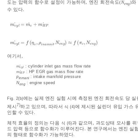
도는 압력의 함수로 설정이 가능하며, 엔진 회전속도(
N
)와
eng
수 있다.
˙
˙
˙
=
+
m
c
y
l
˙
=
m
c
˙
+
m
H
P
˙
m
m
m
c
y
l
c
H
P
˙
=
(
,
,
)
≈
(
,
)
m
c
y
l
˙
=
f
η
υ
,
ρ
i
n
a
m
n
i
,
N
e
n
g
≈
f
π
c
,
N
e
n
g
m
f
η
ρ
N
f
π
N
c
y
l
e
n
g
c
e
n
g
υ
i
n
a
m
n
i
여기서,
˙
: cylinder inlet gas mass flow rate
m
c
y
l
˙
m
c
y
l
˙
: HP EGR gas mass flow rate
m
H
P
˙
m
H
P
p
: intake manifold pressure
inmani
N
: engine speed
eng
에는 실제 엔진 실험 시에 측정된 엔진 회전속도 당 
Fig. 2(b)
7)
제시
하고 있으며, 따라서
에 제시된 실린더 유입 가스
식 (4)
인할 수 있다.
체적 효율의 정의는 다음
과 같으며, 과도상태 모사를 
식 (6)
드 압력 등으로 함수화가 이루어진다. 본 연구에서는 엔진 실
의 형태로 함수화가 가능하였다.