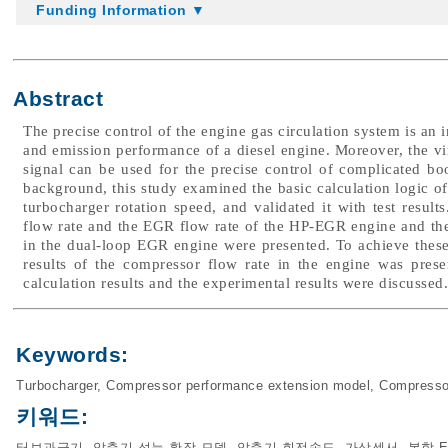
Funding Information ▼
Abstract
The precise control of the engine gas circulation system is an
and emission performance of a diesel engine. Moreover, the vir
signal can be used for the precise control of complicated b
background, this study examined the basic calculation logic of
turbocharger rotation speed, and validated it with test results
flow rate and the EGR flow rate of the HP-EGR engine and th
in the dual-loop EGR engine were presented. To achieve these
results of the compressor flow rate in the engine was pres
calculation results and the experimental results were discussed.
Keywords:
Turbocharger
,
Compressor performance extension model
,
Compresso
키워드:
터보과급기
,
압축기 성능 확장 모델
,
압축기 회전속도
,
가상센서
,
복합 