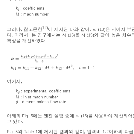
k
: coefficients
i
M
: mach number
12)
그러나, 참고문헌
에 제시된 바와 같이,
은 서어지 부
식 (13)
다. 따라서, 본 연구에서는
을
와 같이 높은 차수
식 (13)
식 (15)
확성을 개선하였다.
2
3
+
⋅
+
⋅
+
⋅
k
k
ϕ
k
ϕ
k
ϕ
1
2
3
4
=
i
i
i
i
ψ
−
k
ϕ
ψ
=
k
i
1
+
k
i
2
⋅
ϕ
+
k
i
3
⋅
ϕ
2
+
k
i
4
⋅
ϕ
3
k
i
5
-
ϕ
k
i
1
=
k
11
+
k
12
⋅
M
+
k
13
⋅
M
5
i
2
=
+
⋅
+
⋅
,
=
1
~
4
k
k
k
M
k
M
i
1
11
12
13
i
여기서,
k
: experimental coefficients
ij
M
: inlet mach number
ϕ
: dimensionless flow rate
아래의
에는 엔진 실험 중에
를 사용하여 계산되어
Fig. 5
식 (15)
고 있다.
와
에 제시된 결과와 같이, 압력비 1.2이하의 과
Fig. 5
Table 1