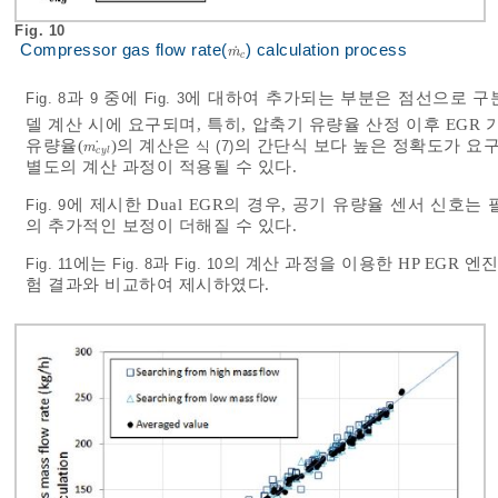
Fig. 10
Compressor gas flow rate(
) calculation process
˙
m
c
˙
m
c
과
중에
에 대하여 추가되는 부분은 점선으로 구
Fig. 8
9
Fig. 3
델 계산 시에 요구되며, 특히, 압축기 유량율 산정 이후 EGR
유량율(
)의 계산은
의 간단식 보다 높은 정확도가 요구
˙
식 (7)
m
c
y
l
˙
m
c
y
l
별도의 계산 과정이 적용될 수 있다.
에 제시한 Dual EGR의 경우, 공기 유량율 센서 신호
Fig. 9
의 추가적인 보정이 더해질 수 있다.
에는
과
의 계산 과정을 이용한 HP EGR 
Fig. 11
Fig. 8
Fig. 10
험 결과와 비교하여 제시하였다.