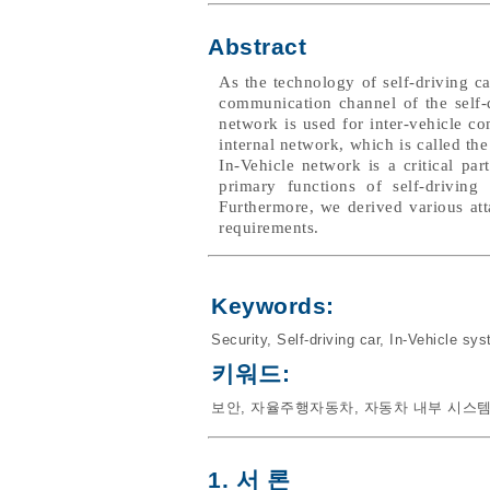
Abstract
As the technology of self-driving c
communication channel of the self-d
network is used for inter-vehicle c
internal network, which is called the
In-Vehicle network is a critical pa
primary functions of self-driving
Furthermore, we derived various att
requirements.
Keywords:
Security
,
Self-driving car
,
In-Vehicle sy
키워드:
보안
,
자율주행자동차
,
자동차 내부 시스
1. 서 론