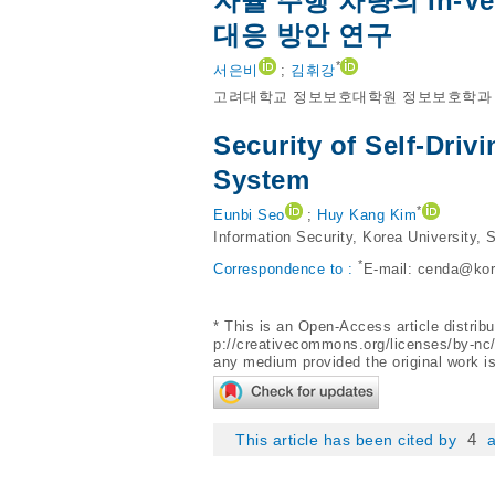
자율 주행 차량의 In-V
대응 방안 연구
*
서은비
;
김휘강
고려대학교 정보보호대학원 정보보호학과
Security of Self-Driv
System
*
Eunbi Seo
;
Huy Kang Kim
Information Security, Korea University,
*
Correspondence to :
E-mail:
cenda@kor
* This is an Open-Access article distri
p://creativecommons.org/licenses/by-nc
any medium provided the original work is
4
This article has been cited by
a