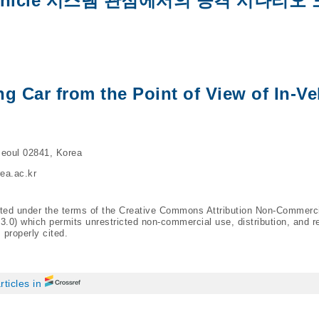
ehicle 시스템 관점에서의 공격 시나리오 
ing Car from the Point of View of In-Ve
 Seoul 02841, Korea
ea.ac.kr
buted under the terms of the Creative Commons Attribution Non-Commerc
/3.0
) which permits unrestricted non-commercial use, distribution, and r
 properly cited.
rticles in