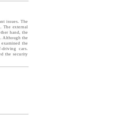
ant issues. The
. The external
other hand, the
e. Although the
we examined the
-driving cars.
d the security