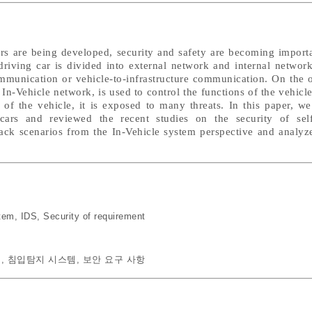
ars are being developed, security and safety are becoming import
riving car is divided into external network and internal network
ommunication or vehicle-to-infrastructure communication. On the 
 In-Vehicle network, is used to control the functions of the vehicl
rt of the vehicle, it is exposed to many threats. In this paper, 
 cars and reviewed the recent studies on the security of self
ack scenarios from the In-Vehicle system perspective and analyze
stem
,
IDS
,
Security of requirement
템
,
침입탐지 시스템
,
보안 요구 사항