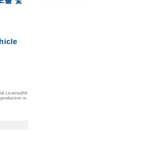
도출 및
hicle
ial License(
htt
eproduction in