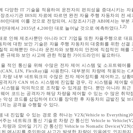
 함께 다양한 IT 기술을 적용하여 운전자의 편의성을 증대시키는 자
 시장조사기관 IHS의 자료에 따르면 완전 자율 주행 자동차의 전 
 1,180만대에 이를 것으로 전망되며, 시장조사기관 ABI에서는 부분
1
2)
,
0만대에서 2035년 4,200만 대로 늘어날 것으로 예측하였다.
래로 인해 제조사뿐만 아니라 ICT 기업들 또한 자율주행으로 대
동차에 대한 보안 기술은 자율 주행 자동차의 대중화를 위한 선결 
질적 피해뿐만 아니라 운전자와 보행자의 안전에 직접적인 해를 
따른 규제와 보안 사고에 관한 적절한 가이드라인이 필요하다.
효율 적인 통신을 위해 수많은 전자 제어 시스템 및 소프트웨어를
CAN, LIN, FlexRay)을 사용한다. 대부분의 차량에 적용되는 
통해 차량 내부 네트워크의 수많은 전자 제어장치를 제어하고, 상황
공격자가 CAN 버스 시스템에 진입할 경우, 각 시스템을 제어할 수
icle 시스템을 악의적으로 조작할 수 있게끔 한다. 뿐만 아니라 최
트웨어 코드는 공격자가 해당 차량을 제어할 수 있는 수 많은 취약점
는 악성 코드를 삽입하여 ECU를 장악한 후 자동차의 급발진 및 브
미치는 공격을 수행할 수 있다.
 내 진입할 수 있는 경로 중 하나는 V2X(Vehicle to Everything
네트워크 통신 기술로 차량 간 통신인 Vehicle to Vehicle(V
2I), 차량과 모바일 기기 간 통신인 Vehicle to Nomadic Device(V
조된 메시지를 주입하여 사고가 발생한 차량이 있음에도 인지하지