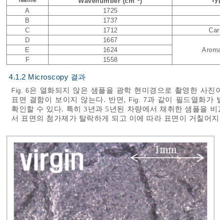
Wavenumber (cm
)
A
1725
B
1737
C
1712
Car
D
1667
E
1624
Aroma
F
1558
4.1.2 Microscopy 결과
은 열화되지 않은 샘플을 광학 현미경으로 촬영한 사진이
Fig. 6
표면 결함이 보이지 않는다. 반면,
과 같이 필드열화가 
Fig. 7
확인할 수 있다. 특히 3년과 5년된 차량에서 채취한 샘플을 
서 표면의 첨가제가 탈락하게 되고 이에 따라 표면이 거칠어지