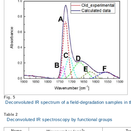
Fig. 5
Deconvoluted IR spectrum of a field-degradation samples in t
Table 2
Deconvoluted IR spectroscopy by functional groups
-1
Name
Ty