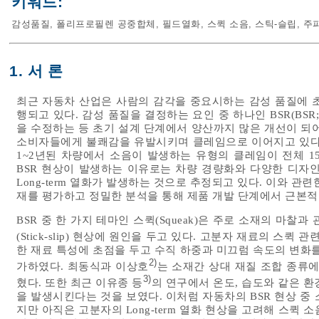
키워드:
감성품질
,
폴리프로필렌 공중합체
,
필드열화
,
스퀵 소음
,
스틱-슬립
,
주
1. 서 론
최근 자동차 산업은 사람의 감각을 중요시하는 감성 품질에 
행되고 있다. 감성 품질을 결정하는 요인 중 하나인 BSR(BSR; Buz
을 수정하는 등 초기 설계 단계에서 양산까지 많은 개선이 되
소비자들에게 불쾌감을 유발시키며 클레임으로 이어지고 있다.
1~2년된 차량에서 소음이 발생하는 유형의 클레임이 전체 1
BSR 현상이 발생하는 이유로는 차량 경량화와 다양한 디자
Long-term 열화가 발생하는 것으로 추정되고 있다. 이와 
재를 평가하고 정밀한 분석을 통해 제품 개발 단계에서 근본적
BSR 중 한 가지 테마인 스퀵(Squeak)은 주로 소재의 마
(Stick-slip) 현상에 원인을 두고 있다. 고분자 재료의 스퀵 관련 
한 재료 특성에 초점을 두고 수직 하중과 미끄럼 속도의 변화
2)
가하였다. 최동식과 이상호
는 소재간 상대 재질 조합 종류
3)
혔다. 또한 최근 이유종 등
의 연구에서 온도, 습도와 같은 환
을 발생시킨다는 것을 보였다. 이처럼 자동차의 BSR 현상 중
지만 아직은 고분자의 Long-term 열화 현상을 고려해 스퀵