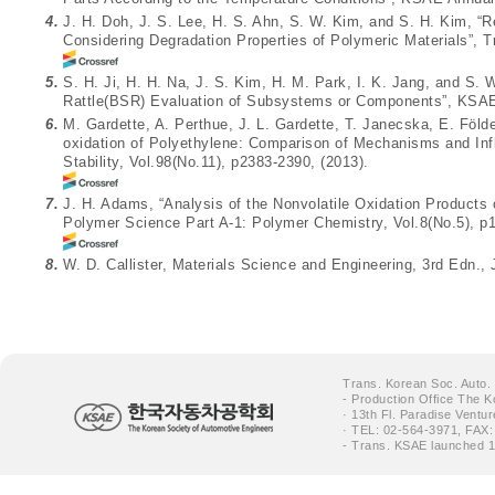
4.
J. H. Doh, J. S. Lee, H. S. Ahn, S. W. Kim, and S. H. Kim, “
Considering Degradation Properties of Polymeric Materials”, 
5.
S. H. Ji, H. H. Na, J. S. Kim, H. M. Park, I. K. Jang, and S.
Rattle(BSR) Evaluation of Subsystems or Components”, KSAE
6.
M. Gardette, A. Perthue, J. L. Gardette, T. Janecska, E. Föl
oxidation of Polyethylene: Comparison of Mechanisms and Inf
Stability, Vol.98(No.11), p2383-2390, (2013).
7.
J. H. Adams, “Analysis of the Nonvolatile Oxidation Products 
Polymer Science Part A-1: Polymer Chemistry, Vol.8(No.5), p1
8.
W. D. Callister, Materials Science and Engineering, 3rd Edn.,
Trans. Korean Soc. Auto.
- Production Office The K
· 13th Fl. Paradise Ventu
· TEL: 02-564-3971, FAX:
- Trans. KSAE launched 