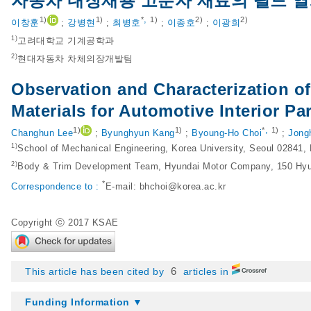
자동차 내장재용 고분자 재료의 필드 
,
1)
1)
*
1)
2)
2)
이창훈
;
강병현
;
최병호
;
이종호
;
이광희
1)
고려대학교 기계공학과
2)
현대자동차 차체의장개발팀
Observation and Characterization o
Materials for Automotive Interior Pa
,
1)
1)
*
1)
Changhun Lee
;
Byunghyun Kang
;
Byoung-Ho Choi
;
Jong
1)
School of Mechanical Engineering, Korea University, Seoul 02841,
2)
Body & Trim Development Team, Hyundai Motor Company, 150 Hyu
*
Correspondence to :
E-mail:
bhchoi@korea.ac.kr
Copyright ⓒ 2017 KSAE
6
This article has been cited by
articles in
Funding Information ▼