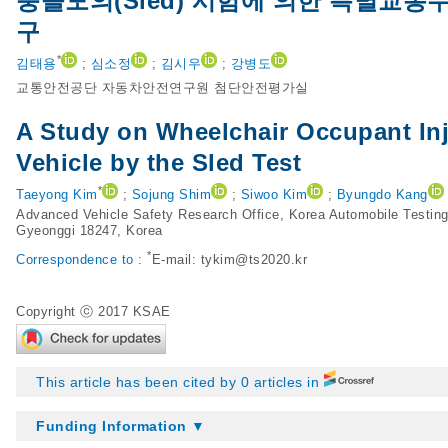
충돌모의(Sled) 시험에 의한 특별교통
구
*
김태용
;
심소정
;
김시우
;
강병도
교통안전공단 자동차안전연구원 첨단안전평가실
A Study on Wheelchair Occupant Inj
Vehicle by the Sled Test
*
Taeyong Kim
;
Sojung Shim
;
Siwoo Kim
;
Byungdo Kang
Advanced Vehicle Safety Research Office, Korea Automobile Testing
Gyeonggi 18247, Korea
*
Correspondence to :
E-mail:
tykim@ts2020.kr
Copyright ⓒ 2017 KSAE
This article has been cited by 0 articles in
Funding Information ▼