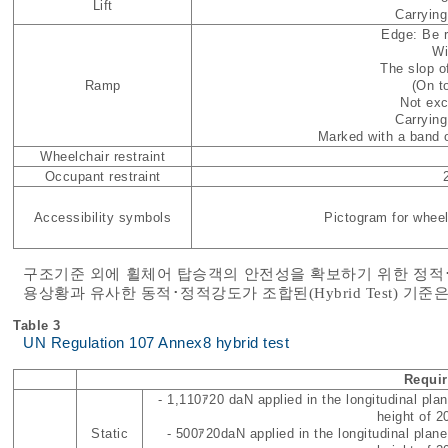
Lift
Carrying
Edge: Be 
Wi
The slop o
Ramp
(On t
Not exc
Carrying
Marked with a band 
Wheelchair restraint
Occupant restraint
Accessibility symbols
Pictogram for wheel
구조기준 외에 휠체어 탑승객의 안전성을 확보하기 위한 정적･
용상황과 유사한 동적･정적강도가 조합된(Hybrid Test) 기준
Table 3
UN Regulation 107 Annex8 hybrid test
Requi
- 1,110ｱ20 daN applied in the longitudinal plan
height of 
Static
- 500ｱ20daN applied in the longitudinal plane