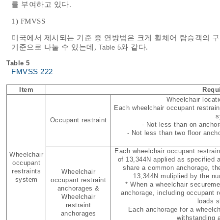
를 부여하고 있다.
1) FMVSS
미국에서 제시되는 기준 중 연방법은 크게 휠체어 탑승객의 
기준으로 나눌 수 있는데,
와 같다.
Table 5
Table 5
FMVSS 222
Item
Requ
Wheelchair locati
Each wheelchair occupant restraint
s
Occupant restraint
- Not less than on anchor
- Not less than two floor anch
Each wheelchair occupant restraint
Wheelchair
of 13,344N applied as specified 
occupant
share a common anchorage, the 
restraints
Wheelchair
13,344N muliplied by the nu
system
occupant restraint
* When a wheelchair secureme
anchorages &
anchorage, including occupant re
Wheelchair
loads s
restraint
Each anchorage for a wheelcha
anchorages
withstanding 