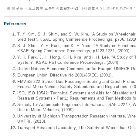
본 연구는 국토교통부 교통체계효율화사업(과제번호 #15TLRP-B103929-0
References
1.
T. Y. Kim, S. J. Shim, and S. W. Kim, “A Study on Wheelchair
Sled Test”, KSAE Spring Conference Proceedings, p736, (201
2.
S. J. Shim, Y. H. Park, and K. H. Yoon, “A Study on Functiona
KSAE Spring Conference Proceedings, p1223-1231, (2009).
3.
Y. H. Park, J. H. Hong, K. H. Kim, and I. H. Lee, “A Study of
System”, KSAE Fall Conference Proceedings, (2004).
4.
United Nations Economic Commission for Europe, UN/ECE Reg
5.
European Union, Directive No.2001/85/EC, (2001).
6.
FMVSS 222 School Bus Passenger Seating and Crash Protectio
Federal Motor Vehicle Safety Satandards and Regulations, (20
7.
ISO, ISO 10542: Technical Systems and Aids for Disabled or
Restraint Systems - Part1: Requirements and Test Methods fo
8.
Society for Automobile Engineers International, SAE J2249, 
Use in Motor Vehicles, (1999).
9.
University of Michigan Transportation Research Institute, Whe
UMTRI, (2013).
10.
Transport Research Laboratory, The Safety of Wheelchair Occ