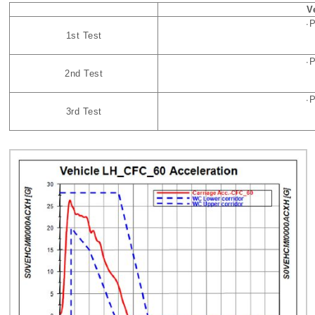
V
∙P
1st Test
∙P
2nd Test
∙P
3rd Test