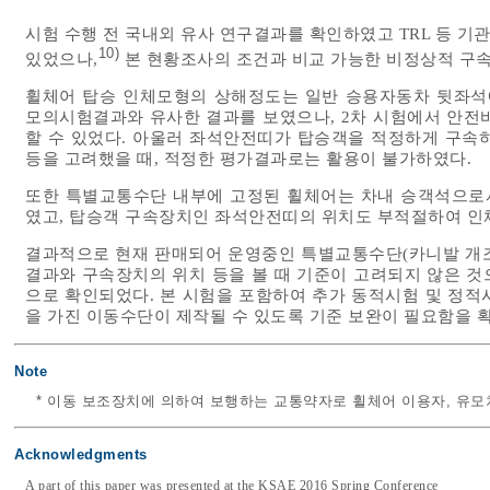
시험 수행 전 국내외 유사 연구결과를 확인하였고 TRL 등 
10)
있었으나,
본 현황조사의 조건과 비교 가능한 비정상적 구속
휠체어 탑승 인체모형의 상해정도는 일반 승용자동차 뒷좌석에 
모의시험결과와 유사한 결과를 보였으나, 2차 시험에서 안전
할 수 있었다. 아울러 좌석안전띠가 탑승객을 적정하게 구속
등을 고려했을 때, 적정한 평가결과로는 활용이 불가하였다.
또한 특별교통수단 내부에 고정된 휠체어는 차내 승객석으로
였고, 탑승객 구속장치인 좌석안전띠의 위치도 부적절하여 인
결과적으로 현재 판매되어 운영중인 특별교통수단(카니발 개조
결과와 구속장치의 위치 등을 볼 때 기준이 고려되지 않은 것으로 
으로 확인되었다. 본 시험을 포함하여 추가 동적시험 및 정적
을 가진 이동수단이 제작될 수 있도록 기준 보완이 필요함을 
Note
* 이동 보조장치에 의하여 보행하는 교통약자로 휠체어 이용자, 유모
Acknowledgments
A part of this paper was presented at the KSAE 2016 Spring Conference