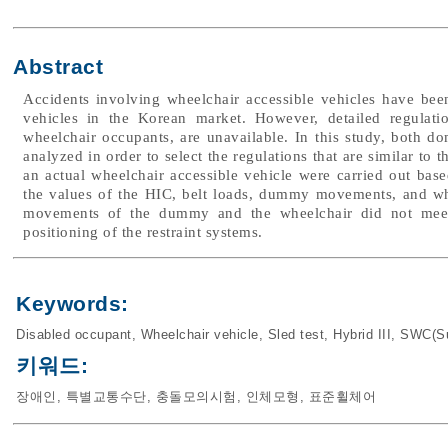
Abstract
Accidents involving wheelchair accessible vehicles have been
vehicles in the Korean market. However, detailed regulati
wheelchair occupants, are unavailable. In this study, both dom
analyzed in order to select the regulations that are similar to 
an actual wheelchair accessible vehicle were carried out base
the values of the HIC, belt loads, dummy movements, and wh
movements of the dummy and the wheelchair did not meet t
positioning of the restraint systems.
Keywords:
Disabled occupant
,
Wheelchair vehicle
,
Sled test
,
Hybrid III
,
SWC(Su
키워드:
장애인
,
특별교통수단
,
충돌모의시험
,
인체모형
,
표준휠체어