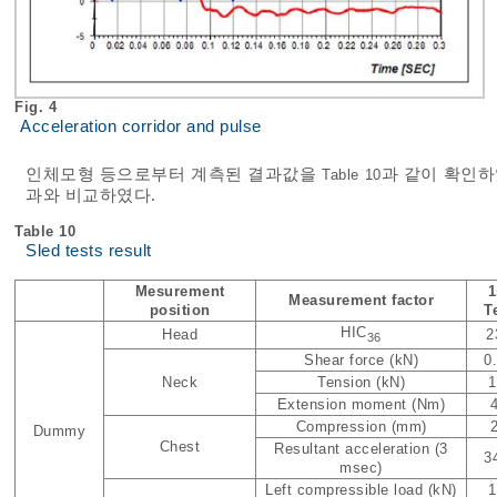
Fig. 4
Acceleration corridor and pulse
인체모형 등으로부터 계측된 결과값을
과 같이 확인하
Table 10
과와 비교하였다.
Table 10
Sled tests result
Mesurement
1
Measurement factor
position
T
HIC
Head
2
36
Shear force (kN)
0
Neck
Tension (kN)
1
Extension moment (Nm)
Compression (mm)
Dummy
Chest
Resultant acceleration (3
3
msec)
Left compressible load (kN)
1