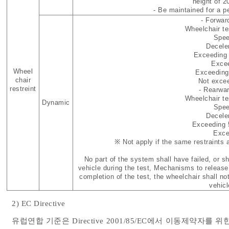
height of 
- Be maintained for a p
- Forwar
Wheelchair te
Spee
Deceler
Exceeding 2
Exceed
Wheel
Exceeding d
chair
Not exceed
restreint
- Rearwar
Wheelchair te
Dynamic
Spee
Deceler
Exceeding 
Exceed
※ Not apply if the same restraints a
No part of the system shall have failed, or s
vehicle during the test, Mechanisms to release 
completion of the test, the wheelchair shall n
vehicl
2) EC Directive
유럽연합 기준은 Directive 2001/85/EC에서 이동제약자