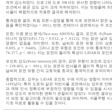
격히 감소하였다. 도로 2와 도로 3에서도 유사한 경향이 나타났으며, 
조건에서 평균 강도 값이 크게 저하되었다. 이는 빗방울에 의
사율이 복합적으로 작용한 결과로 해석된다.
통계검증 결과, 독립 표본 t-검정을 통해 도로 표면에서 맑은
음을 확인하였다(
p
< .001). 반면, 컨테이너 표면에서는 두 
또한, 이원 분산 분석(Two-way ANOVA) 결과, 포인트 수(Num
타나지 않았다(F(1,72) = 0.012,
p
= .9122). 이는 맑은 날
영향이 없음을 의미한다. 또한, 날씨와 표면 유형 간의 상호작
0.005,
p
= .9440). 그러나 표면 유형은 포인트 수에 통계적으
76.377,
p
< .001), 이는 표면의 물리적 특성이 LiDAR의 
포인트 강도(Point intensity)의 경우, 표면 유형이 포인트
= 139.405,
p
< .001), 이는 표면의 반사율과 물리적 특성이
날씨와 표면 유형 간의 교호작용 효과도 통계적으로 유의미하게 나타났
종합적으로, 강우는 LiDAR 포인트 수에 미치는 영향이 미
나타났다. 특히 도로와 같은 저반사율 표면에서는 강우로 인해 
과 객체 인식 정확도에 부정적인 영향을 미칠 수 있음을 시사
인트 강도의 유의미한 변화가 관찰되지 않았다. 이러한 결과는 
서 보정 및 알고리즘 개선의 필요성을 의미하며, 자율주행 시
기초 자료로 활용될 수 있을 것이다.