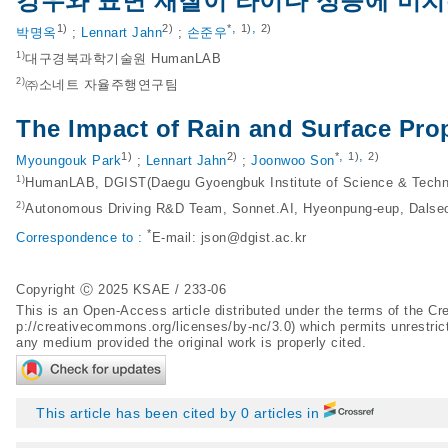
강우와 표면 재질이 라이다 성능에 미치
,
,
1)
2)
*
1)
2)
박명옥
;
Lennart Jahn
;
손준우
1)
대구경북과학기술원 HumanLAB
2)
㈜소네트 자율주행연구팀
The Impact of Rain and Surface Pro
,
,
1)
2)
*
1)
2)
Myoungouk Park
;
Lennart Jahn
;
Joonwoo Son
1)
HumanLAB, DGIST(Daegu Gyoengbuk Institute of Science & Techn
2)
Autonomous Driving R&D Team, Sonnet.AI, Hyeonpung-eup, Dalse
*
Correspondence to :
E-mail: json@dgist.ac.kr
Copyright Ⓒ 2025 KSAE / 233-06
This is an Open-Access article distributed under the terms of the 
p://creativecommons.org/licenses/by-nc/3.0
) which permits unrestric
any medium provided the original work is properly cited.
This article has been cited by 0 articles in