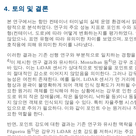
4. 토의 및 결론
본 연구에서는 항만 컨테이너 터미널의 실제 운영 환경에서 맑은
량적으로 분석하였다. 연구의 주요 성능 지표로 포인트 수와 
형(컨테이너, 도로)에 따라 어떻게 변화하는지를 평가하였다. 
않았으나, 표면 유형에 따라 유의미한 차이를 보였으며, 포인트
호작용에 의해 유의미한 차이를 나타냈다.
이러한 결과는 기존 선행 연구와 부분적으로 일치하는 경향을 보였
4
4
)
)
이 제시한 연구 결과와 유사하다. Montalban 등
은 강우 조
바 있다. 이는 LiDAR 센서가 상대적으로 빗방울을 포인트
의 절대적인 감소로 이어지지 않았음을 의미한다. 그러나 강
능성은 여전히 존재한다. 예를 들어, LiDAR 센서가 먼 거리
형상과 윤곽이 불명확하게 되어 객체 인식 정확도가 저하될 수
요한 원거리 객체를 인식해야 하는 상황에서는 강우로 인한 소
도로 위의 작은 장애물(예, 작은 돌덩어리, 낙하물 등)이나 동
지 않으면 객체로 인식되지 않을 수 있다. 특히 자율주행 시
있으므로 주의가 필요하다. 이와 같이 포인트 수는 원거리나 
요한 역할을 한다.
반면, 포인트 강도에 대한 결과는 기존 연구와 유사한 맥락을
5
)
Filgueira 등
은 강우가 LiDAR 신호 강도를 저하시키는 주