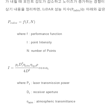
가 내릴 때 포인트 강도가 감소하고 노이즈가 증가하는 경향이
상기 내용을 정리하면, LiDAR 성능 지수(P
)는 아래와 같
index
=
(
,
)
P
i
n
d
e
x
=
f
(
I
,
N
)
P
f
I
N
i
n
d
e
x
where f : performance function
where
I : point Intensity
where
N: number of Points
2
p
D
η
η
ρ
t
r
a
t
m
s
y
s
=
c
o
s
I
=
p
t
D
r
2
η
a
t
m
η
s
y
s
ρ
4
D
2
c
o
s
α
i
I
α
i
2
4
D
where P
: laser transmission power
t
where
D
: receiver aperture
r
where
η
: atmospheric transmittance
atm