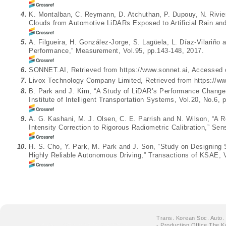
4.
K. Montalban, C. Reymann, D. Atchuthan, P. Dupouy, N. Riviere
Clouds from Automotive LiDARs Exposed to Artificial Rain an
5.
A. Filgueira, H. González-Jorge, S. Lagüela, L. Díaz-Vilariño a
Performance,” Measurement, Vol.95, pp.143-148, 2017.
6.
SONNET.AI, Retrieved from
https://www.sonnet.ai
, Accessed 
7.
Livox Technology Company Limited, Retrieved from https://w
8.
B. Park and J. Kim, “A Study of LiDAR’s Performance Change 
Institute of Intelligent Transportation Systems, Vol.20, No.6, 
9.
A. G. Kashani, M. J. Olsen, C. E. Parrish and N. Wilson, “A
Intensity Correction to Rigorous Radiometric Calibration,” Se
10.
H. S. Cho, Y. Park, M. Park and J. Son, “Study on Designing 
Highly Reliable Autonomous Driving,” Transactions of KSAE, 
Trans. Korean Soc. Auto.
- Production Office The K