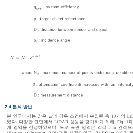
where
η
: system efficiency
sys
where
ρ : target object reflectance
where
D : distance between sensor and object
where
α
: incidence angle
i
−
β
D
=
⋅
N
=
N
0
⋅
e
-
β
D
N
N
e
0
where N
: maximum number of points under ideal conditio
0
where
β
: attenuation coefficient(increases with rain intensit
where
D : measurement distance
2.4 분석 방법
본 연구에서는 맑은 날과 강우 조건에서 수집된 총 19개의 L
였다. 다양한 표면에서 LiDAR 성능을 평가하기 위해,
과
Fig. 1
개 영역을 선정하였으며, 도로 표면 영역은 각각 5 m 간격으로 
(Region of Interest, ROI)으로 설정되었고, 각 ROI는