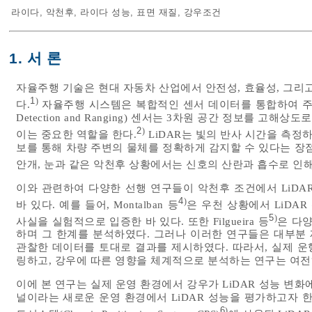
라이다
,
악천후
,
라이다 성능
,
표면 재질
,
강우조건
1. 서 론
자율주행 기술은 현대 자동차 산업에서 안전성, 효율성, 그리
1
)
다.
자율주행 시스템은 복합적인 센서 데이터를 통합하여 주변 환경
Detection and Ranging) 센서는 3차원 공간 정보를 
2
)
이는 중요한 역할을 한다.
LiDAR는 빛의 반사 시간을 측정
보를 통해 차량 주변의 물체를 정확하게 감지할 수 있다는 장점이
안개, 눈과 같은 악천후 상황에서는 신호의 산란과 흡수로 인해
이와 관련하여 다양한 선행 연구들이 악천후 조건에서 LiDA
4
)
바 있다. 예를 들어, Montalban 등
은 우천 상황에서 LiDA
5
)
사실을 실험적으로 입증한 바 있다. 또한 Filgueira 등
은 다양
하며 그 한계를 분석하였다. 그러나 이러한 연구들은 대부분 
관찰한 데이터를 토대로 결과를 제시하였다. 따라서, 실제 운
링하고, 강우에 따른 영향을 체계적으로 분석하는 연구는 여전
이에 본 연구는 실제 운영 환경에서 강우가 LiDAR 성능 변
널이라는 새로운 운영 환경에서 LiDAR 성능을 평가하고자 
6
)