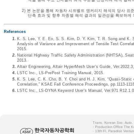
2) 본 논문을 통해 자동차 시트벨트 앵커리지 해석의 당사 표
단축 효과 및 향후 차종별 해석 결과의 일관성을 확보하게 
References
1.
K. S. Lee, Y. E. Eo, S. S. Kim, D. Y. Kim, T. R. Song and K. 
Analysis of Variance and Improvement of Tensile Test Correla
2015.
2.
National Highway Traffic Safety Administration (NHTSA), Se
2013.
3.
Altair Engineering, Altair HyperMesh User’s Guide, Ver.2022.3
4.
LSTC Inc., LS-PrePost Training Manual, 2015.
5.
K. S. Lee, C. K. Cho, B. Y. Choi and H. J. Kim, “Quasi-Stati
Correlation,” KSAE Fall Conference Proceedings, pp.1113-1118
6.
LSTC Inc., LS-DYNA Keyword User’s Manual, Ver.971 R12.1.0
Trans. Korean Soc. Auto.
- Production Office The K
· 13th Fl. Paradise Ventu