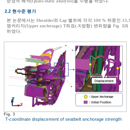
준정적 해석(Quasi-static analysis)을 수행을 하였다.
2.2 현수준 평가
본 논문에서는 Shoulder와 Lap 벨트에 각각 100 % 하중인
앵커리지(Upper anchorage) T좌표(-X방향) 변위량을
과
Fig. 3
하였다.
Fig. 3
T-coordinate displacement of seatbelt anchorage strength