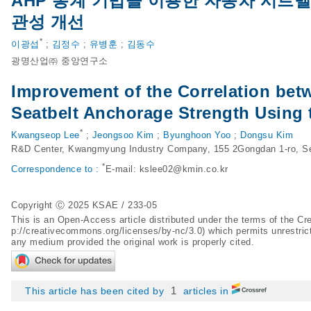
AHP 통계 기법을 이용한 자동차 시트
관성 개선
*
이광섭
;
김정수
;
유병훈
;
김동수
광명산업㈜ 중앙연구소
Improvement of the Correlation bet
Seatbelt Anchorage Strength Using 
*
Kwangseop Lee
;
Jeongsoo Kim
;
Byunghoon Yoo
;
Dongsu Kim
R&D Center, Kwangmyung Industry Company, 155 2Gongdan 1-ro, S
*
Correspondence to :
E-mail: kslee02@kmin.co.kr
Copyright Ⓒ 2025 KSAE / 233-05
This is an Open-Access article distributed under the terms of the 
p://creativecommons.org/licenses/by-nc/3.0
) which permits unrestric
any medium provided the original work is properly cited.
1
This article has been cited by
articles in