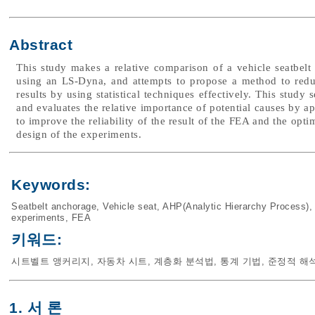
Abstract
This study makes a relative comparison of a vehicle seatbelt 
using an LS-Dyna, and attempts to propose a method to reduc
results by using statistical techniques effectively. This study 
and evaluates the relative importance of potential causes by 
to improve the reliability of the result of the FEA and the opti
design of the experiments.
Keywords:
Seatbelt anchorage
,
Vehicle seat
,
AHP(Analytic Hierarchy Process)
experiments
,
FEA
키워드:
시트벨트 앵커리지
,
자동차 시트
,
계층화 분석법
,
통계 기법
,
준정적 해
1. 서 론