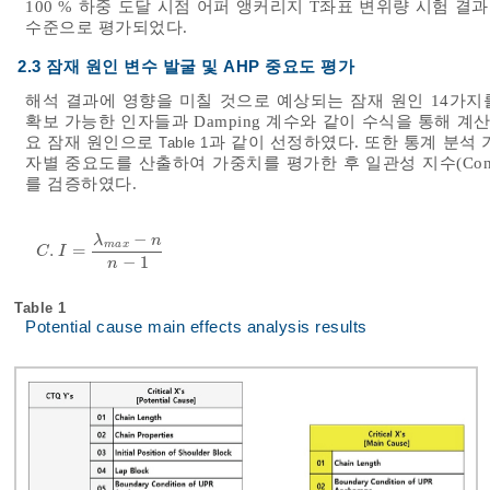
100 % 하중 도달 시점 어퍼 앵커리지 T좌표 변위량 시험 결과는 6
수준으로 평가되었다.
2.3 잠재 원인 변수 발굴 및 AHP 중요도 평가
해석 결과에 영향을 미칠 것으로 예상되는 잠재 원인 14가지
확보 가능한 인자들과 Damping 계수와 같이 수식을 통해 
요 잠재 원인으로
과 같이 선정하였다. 또한 통계 분석 
Table 1
자별 중요도를 산출하여 가중치를 평가한 후 일관성 지수(Consist
를 검증하였다.
−
λ
n
m
a
x
.
=
C
.
I
=
λ
m
a
x
-
n
n
-
1
C
I
−
1
n
Table 1
Potential cause main effects analysis results