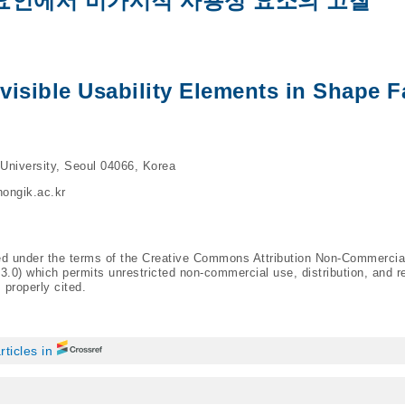
요인에서 비가시적 사용성 요소의 고찰
visible Usability Elements in Shape F
 University, Seoul 04066, Korea
ongik.ac.kr
ted under the terms of the Creative Commons Attribution Non-Commercia
/3.0
) which permits unrestricted non-commercial use, distribution, and r
 properly cited.
rticles in