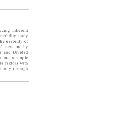
ucing inherent
 mobility study
he usability of
f users and by
me and Divided
a macroscopic
le factors with
ot only through