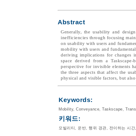
Abstract
Generally, the usability and desig
inefficiencies through focusing mainl
on usability with users and fundament
mobility with users and fundamental
deriving implications for changes i
space derived from a Taskscape-
perspective for invisible elements 
the three aspects that affect the us
physical and visible factors, but als
Keywords:
Mobility
,
Conveyance
,
Taskscape
,
Trans
키워드:
모빌리티
,
운반
,
행위 경관
,
전이하는 시간