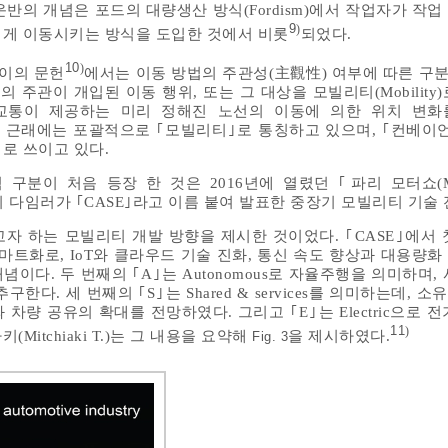
 운반의 개념은 포드의 대량생산 방식(Fordism)에서 작업자가 작
9
)
에게 이동시키는 방식을 도입한 것에서 비롯
되었다.
10
)
사이의 문헌
에서는 이동 방법의 주관성(主觀性) 여부에 따른 구분
 주관이 개입된 이동 행위, 또는 그 대상을 모빌리티(Mobility
교통이 제공하는 미리 정해진 노선의 이동에 의한 위치 변화
 그러나 근래에는 포괄적으로 ｢모빌리티｣로 통칭하고 있으며, ｢컨베
로 쓰이고 있다.
구분이 처음 등장 한 것은 2016년에 열렸던 ｢파리 모터쇼(MO
 독일의 다임러가 ｢CASE｣라고 이름 붙여 발표한 중장기 모빌리티 기술
자 하는 모빌리티 개발 방향을 제시한 것이었다. ｢CASE｣에서 첫
 스마트화로, IoT와 클라우드 기술 진화, 통신 속도 향상과 대용량
이다. 두 번째의 ｢A｣는 Autonomous로 자율주행을 의미하며,
다. 세 번째의 ｢S｣는 Shared & services를 의미하는데, 
차량 공유의 확대를 전망하였다. 그리고 ｢E｣는 Electric으로 
11
)
itchiaki T.)는 그 내용을 요약해
을 제시하였다.
Fig. 3