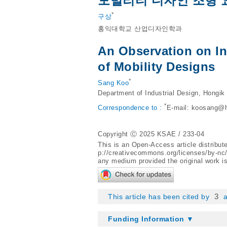
모빌리티 디자인 조형 
*
구상
홍익대학교 산업디자인학과
An Observation on In
of Mobility Designs
*
Sang Koo
Department of Industrial Design, Hongik
*
Correspondence to :
E-mail: koosang@h
Copyright Ⓒ 2025 KSAE / 233-04
This is an Open-Access article distribu
p://creativecommons.org/licenses/by-nc
any medium provided the original work is
3
This article has been cited by
a
Funding Information ▼