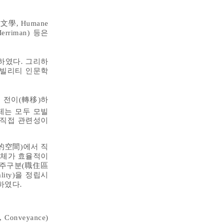
, Humane
erriman) 등은
하였다. 그리하
모빌리티 인문학
 전이(轉移)하
제는 모두 모빌
 직접 관련성이
的空間)에서 직
자체가 효율적이
직주구분(職住區
lity)을 정립시
하였다.
nveyance)