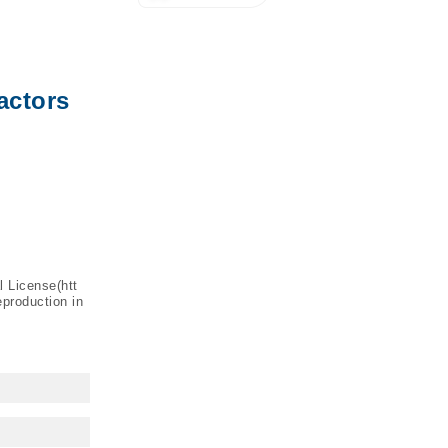
actors
l License(
htt
eproduction in