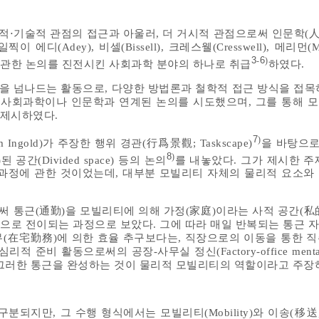
⋅기술적 관점의 접근과 아울러, 더 거시적 관점으로써 인문학(人文學
이 에디(Adey), 비셀(Bissell), 크레스웰(Cresswell), 메리먼(M
3
6
-
)
 관한 논의를 진전시킨 사회과학 분야의 하나로 취급
하였다.
 넘나드는 활동으로, 다양한 방법론과 철학적 접근 방식을 접목
 사회과학이나 인문학과 연계된 논의를 시도했으며, 그를 통해 
점을 제시하였다.
7
)
ngold)가 주장한 행위 경관(行爲景觀; Taskscape)
을 바탕으로
8
)
列)된 공간(Divided space) 등의 논의
를 내놓았다. 그가 제시한 주
과정에 관한 것이었는데, 대부분 모빌리티 자체의 물리적 요소와
 통근(通勤)을 모빌리티에 의해 가정(家庭)이라는 사적 공간(私
)으로 전이되는 과정으로 보았다. 그에 따라 매일 반복되는 통근 
(在宅勤務)에 의한 효율 추구보다는, 직장으로의 이동을 통한 
적 준비 활동으로써의 공장-사무실 정신(Factory-office menta
그러한 통근을 완성하는 것이 물리적 모빌리티의 역할이라고 주장
지만, 그 수행 형식에서는 모빌리티(Mobility)와 이송(移送, Co