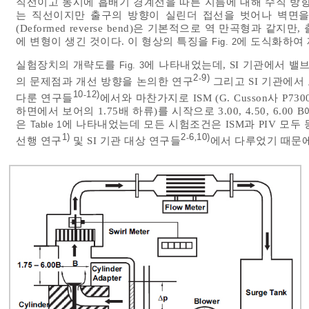
직선이고 동시에 흡배기 경계선을 따른 지름에 대해 수직 방향으로 
는 직선이지만 출구의 방향이 실린더 접선을 벗어나 벽면을
(Deformed reverse bend)은 기본적으로 역 만곡형과 같지만
에 변형이 생긴 것이다. 이 형상의 특징을
에 도식화하여
Fig. 2
실험장치의 개략도를
에 나타내었는데, SI 기관에서 
Fig. 3
2
9)
-
의 문제점과 개선 방향을 논의한 연구
그리고 SI 기관에서
10
12)
-
다룬 연구들
에서와 마찬가지로 ISM (G. Cusson사 P73
하면에서 보어의 1.75배 하류)를 시작으로 3.00, 4.50, 6.
은
에 나타내었는데 모든 시험조건은 ISM과 PIV 모두
Table 1
1)
2
6
10)
-
,
선행 연구
및 SI 기관 대상 연구들
에서 다루었기 때문에