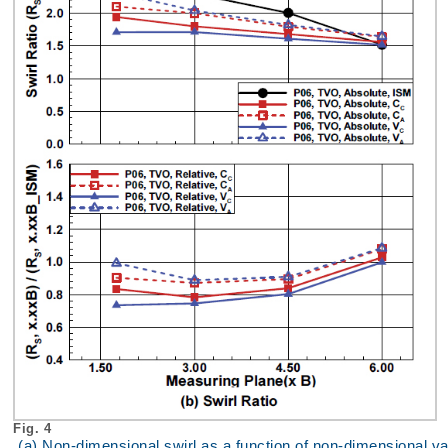
Fig. 4
(a) Non-dimensional swirl as a function of non-dimensional valve