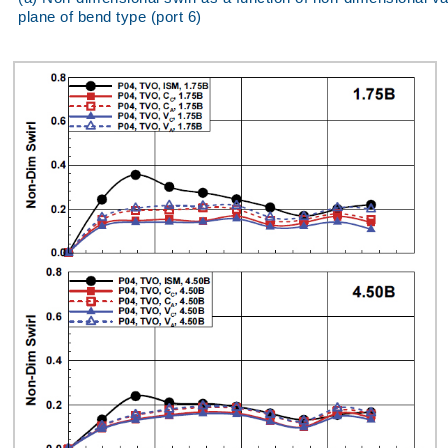
plane of bend type (port 6)