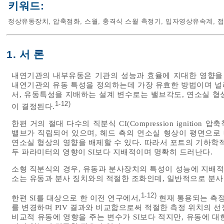
키워드:
정상유동장치
,
압축점화
,
스월
,
충격식 스월 측정기
,
입자영상유속계
,
접
1. 서 론
내연기관의 내부유동은 기관의 성능과 효율에 지대한 영향을 
내연기관의 유동 특성을 정의하는데 가장 유효한 방법이며 널리 사용되고
서, 유동특성을 지배하는 설계 변수로는 밸브각도, 연소실 형상
1
12)
-
이 결정된다.
한편 거의 절대 다수의 직분식 CI(Compression ignitio
밸브가 직립되어 있으며, 헤드 측의 연소실 형상이 평면으로
연소실 형상의 영향을 배제할 수 있다. 따라서 포트의 기하학
두 파라미터의 영향이 SI보다 지배적이며 명확히 드러난다.
소형 직분식의 경우, 유동과 분사장치의 특성이 성능에 지배적
소는 유동과 분사 징치와의 적절한 조화인데, 일반적으로 분사
1
12)
-
한편 SI를 대상으로 한 이전 연구에서,
현재 통용되는 측정
를 변경하며 PIV 결과와 비교함으로써 적절한 측정 위치의 
비교적 유동에 영향을 주는 변수가 SI보다 적지만, 유동에 대