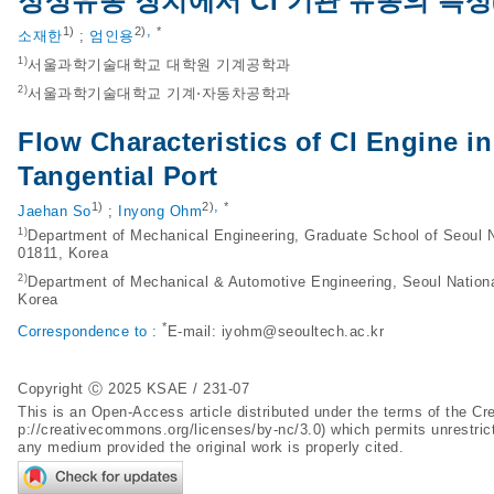
정상유동 장치에서 CI 기관 유동의 특성(
,
1)
2)
*
소재한
;
엄인용
1)
서울과학기술대학교 대학원 기계공학과
2)
서울과학기술대학교 기계⋅자동차공학과
Flow Characteristics of CI Engine i
Tangential Port
,
1)
2)
*
Jaehan So
;
Inyong Ohm
1)
Department of Mechanical Engineering, Graduate School of Seoul N
01811, Korea
2)
Department of Mechanical & Automotive Engineering, Seoul Nationa
Korea
*
Correspondence to :
E-mail:
iyohm@seoultech.ac.kr
Copyright Ⓒ 2025 KSAE / 231-07
This is an Open-Access article distributed under the terms of the 
p://creativecommons.org/licenses/by-nc/3.0
) which permits unrestric
any medium provided the original work is properly cited.