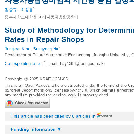
자동차종합정비업의 시간당 공임 결정의
*
김중규
;
하성용
중부대학교대학원 미래자동차융합공학과
Study of Methodology for Determini
Rates in Repair Shops
*
Jungkyu Kim
;
Sungyong Ha
Department of Future Automotive Engineering, Joongbu University,
*
Correspondence to :
E-mail:
hsy1396@joongbu.ac.kr
Copyright Ⓒ 2025 KSAE / 231-05
This is an Open-Access article distributed under the terms of the 
p://creativecommons.org/licenses/by-nc/3.0
) which permits unrestric
any medium provided the original work is properly cited.
This article has been cited by 0 articles in
Funding Information ▼