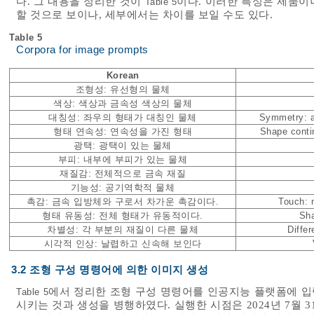
다. 그 내용을 정리한 것이
이다. 이러한 특성은 제품이
Table 5
할 것으로 보이나, 세부에서는 차이를 보일 수도 있다.
Table 5
Corpora for image prompts
Korean
조형성: 유선형의 물체
색상: 색상과 금속성 색상의 물체
대칭성: 좌우의 형태가 대칭인 물체
Symmetry: a
형태 연속성: 연속성을 가진 형태
Shape contin
광택: 광택이 있는 물체
부피: 내부에 부피가 있는 물체
재질감: 전체적으로 금속 재질
기능성: 공기역학적 물체
촉감: 금속 입방체와 구로서 차가운 촉감이다.
Touch: 
형태 유동성: 전체 형태가 유동적이다.
Sha
차별성: 각 부분의 재질이 다른 물체
Differ
시각적 인상: 날렵하고 신속해 보인다
3.2 조형 구성 명령어에 의한 이미지 생성
에서 정리한 조형 구성 명령어를 인공지능 플랫폼에 
Table 5
시키는 것과 생성을 병행하였다. 실행한 시점은 2024년 7월 31일