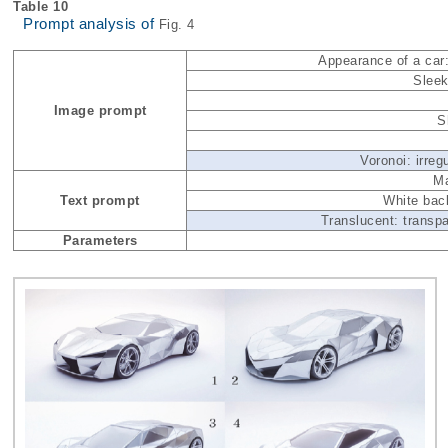
Table 10
Prompt analysis of
Fig. 4
Appearance of a car
Sleek
Image prompt
S
Voronoi: irre
Ma
Text prompt
White bac
Translucent: transpa
Parameters