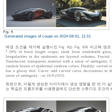
Fig. 9
Generated images of coupe on 2024-08-01, 11:31
배경 조건을 제거해 실행시킨
는
과 비교해 많은
Fig. 9
Fig. 8
｢29% of hood length coupe, sleek front windshield glass, l
Irregularities in the epidermis are layered volumes, Fractal:
Translucent: transparent material with a sense of ambiguity. G
random fusion of epidermal rainbow colors. Fluidity: curved an
has a glossy feel. Curve: add curved curve decorations to th
sense of ambiguity. --ar 16:9｣이다.
한편으로, 이렇게 생성된 이미지에서 생성 명령을 한 번 더 
는 똑같은 프롬프트를 사용했음에도 단순한 스튜디오 조건의 