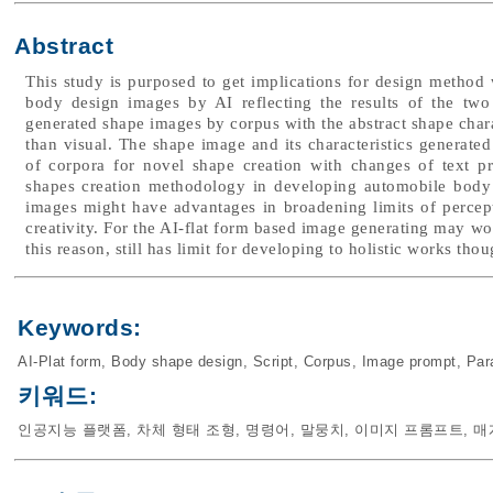
Abstract
This study is purposed to get implications for design method
body design images by AI reflecting the results of the two
generated shape images by corpus with the abstract shape charac
than visual. The shape image and its characteristics generate
of corpora for novel shape creation with changes of text p
shapes creation methodology in developing automobile body 
images might have advantages in broadening limits of percept
creativity. For the AI-flat form based image generating may wor
this reason, still has limit for developing to holistic works thou
Keywords:
AI-Plat form
,
Body shape design
,
Script
,
Corpus
,
Image prompt
,
Par
키워드:
인공지능 플랫폼
,
차체 형태 조형
,
명령어
,
말뭉치
,
이미지 프롬프트
,
매