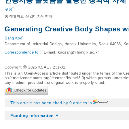
인공지능 플랫폼을 활용한 창의적 차체
*
구상
홍익대학교 산업디자인학과
Generating Creative Body Shapes wi
*
Sang Koo
Department of Industrial Design, Hongik University, Seoul 04066, Ko
*
Correspondence to :
E-mail:
koosang@hongik.ac.kr
Copyright Ⓒ 2025 KSAE / 231-01
This is an Open-Access article distributed under the terms of the 
p://creativecommons.org/licenses/by-nc/3.0
) which permits unrestric
any medium provided the original work is properly cited.
This article has been cited by 0 articles in
Funding Information ▼