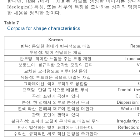
한다면,
에서 구체화된 서술로 생성한 이미지는 상대적으로
Table 7
Ideological) 특성, 또는 세부의 특징을 묘사하는 성격의 명
한 내용을 정리한 것이다.
Table 7
Corpora for shape characteristics
Korean
반복: 동일한 형태가 반복적으로 배열
Repe
투명성: 빛이 전달되는 재질
반투명: 희미한 느낌을 주는 투명 재질
Translu
보로노이: 불규칙한 오각형 모양의 표피
V
교차된 오각형으로 이루어진 문양
유동성: 부드러운 곡으로 배열된 재질
그라데이션: 색이 무작위로 융합함
프랙탈: 단일 규칙으로 배열된 무늬
Fractal: th
곡선: 표면에 곡선이 있다
Cu
분산: 한 점에서 외부로 분산된 무늬
Dispersion:
흰색 확산: 본래의 재료에 흰색을 더한다
White diff
광택: 표면에 광택이 있다
G
불규칙성: 표피에 요철이 무작위로 배열된 무늬
Irregularity
반사: 발산하는 빛이 표피에서 나타난다.
Reflection:
수직선: 규칙적인 세로 직선 문양을 추가한다
Vert