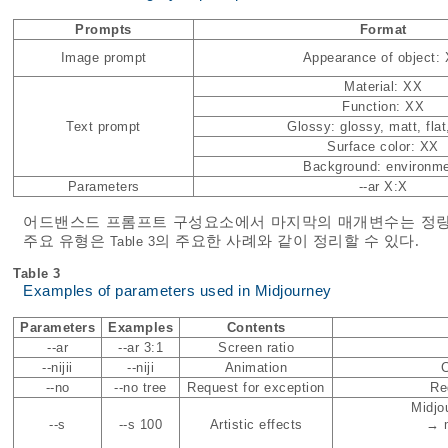
Prompts
Format
Image prompt
Appearance of object:
Material: XX
Function: XX
Text prompt
Glossy: glossy, matt, flat
Surface color: XX
Background: environm
Parameters
--ar X:X
어드밴스드 프롬프트 구성요소에서 마지막의 매개변수는 정량적
주요 유형은
의 주요한 사례와 같이 정리할 수 있다.
Table 3
Table 3
Examples of parameters used in Midjourney
Parameters
Examples
Contents
--ar
--ar 3:1
Screen ratio
--nijii
--niji
Animation
C
--no
--no tree
Request for exception
Re
Midjo
--s
--s 100
Artistic effects
→ m