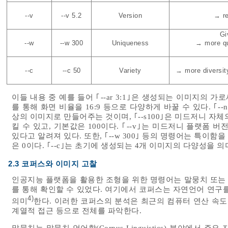
--v
--v 5.2
Version
→ re
Gi
--w
--w 300
Uniqueness
→ more qu
--c
--c 50
Variety
→ more diversity
이들 내용 중 예를 들어 ｢--ar 3:1｣은 생성되는 이미지의 
를 통해 화면 비율을 16:9 등으로 다양하게 바꿀 수 있다. ｢-
상의 이미지로 만들어주는 것이며, ｢--s100｣은 미드저니 자
킬 수 있고, 기본값은 100이다. ｢--v｣는 미드저니 플랫폼
있다고 알려져 있다. 또한, ｢--w 300｣ 등의 명령어는 특이함을
은 0이다. ｢--c｣는 초기에 생성되는 4개 이미지의 다양성을 의
2.3 코퍼스와 이미지 고찰
인공지능 플랫폼을 활용한 조형을 위한 명령어는 말뭉치 또는 코
를 통해 확인할 수 있었다. 여기에서 코퍼스는 자연언어 연구
4)
의미
한다. 이러한 코퍼스의 분석은 최근의 컴퓨터 연산 속도
계열적 접근 등으로 전체를 파악한다.
말뭉치는 말뭉치 언어학(Corpus Linguistics) 분야에서