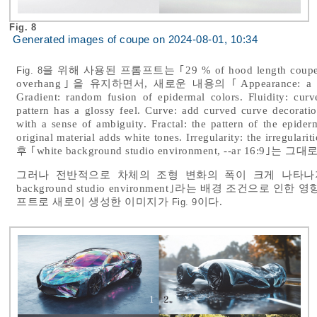
Fig. 8
Generated images of coupe on 2024-08-01, 10:34
을 위해 사용된 프롬프트는 ｢29 % of hood length coupe, sleek 
Fig. 8
overhang｣을 유지하면서, 새로운 내용의 ｢Appearance: a pattern
Gradient: random fusion of epidermal colors. Fluidity: curv
pattern has a glossy feel. Curve: add curved curve decoration
with a sense of ambiguity. Fractal: the pattern of the epider
original material adds white tones. Irregularity: the irregul
후 ｢white background studio environment, --ar 16:9｣는 
그러나 전반적으로 차체의 조형 변화의 폭이 크게 나타나지
background studio environment｣라는 배경 조건으로
프트로 새로이 생성한 이미지가
이다.
Fig. 9