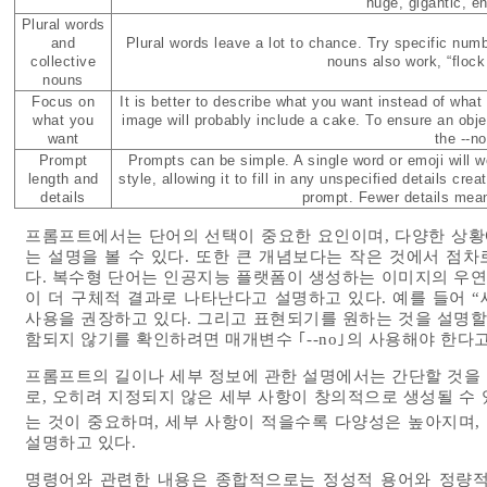
huge, gigantic, 
Plural words
and
Plural words leave a lot to chance. Try specific numb
collective
nouns also work, “flock 
nouns
Focus on
It is better to describe what you want instead of what 
what you
image will probably include a cake. To ensure an obje
want
the --n
Prompt
Prompts can be simple. A single word or emoji will w
length and
style, allowing it to fill in any unspecified details cre
details
prompt. Fewer details mean
프롬프트에서는 단어의 선택이 중요한 요인이며, 다양한 상황
는 설명을 볼 수 있다. 또한 큰 개념보다는 작은 것에서 점
다. 복수형 단어는 인공지능 플랫폼이 생성하는 이미지의 우연성
이 더 구체적 결과로 나타난다고 설명하고 있다. 예를 들어 “새(Bird
사용을 권장하고 있다. 그리고 표현되기를 원하는 것을 설명할
함되지 않기를 확인하려면 매개변수 ｢--no｣의 사용해야 한다
프롬프트의 길이나 세부 정보에 관한 설명에서는 간단할 것을 
로, 오히려 지정되지 않은 세부 사항이 창의적으로 생성될 수
는 것이 중요하며, 세부 사항이 적을수록 다양성은 높아지며,
설명하고 있다.
명령어와 관련한 내용은 종합적으로는 정성적 용어와 정량적 용어,