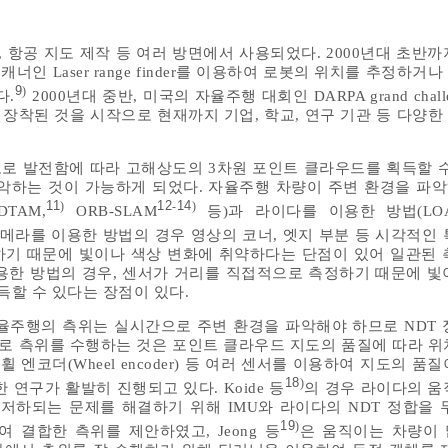
, 항공 지도 제작 등 여러 방면에서 사용되었다. 2000년대 초반
너인 Laser range finder를 이용하여 로봇의 위치를 추정하거
9
)
다.
2000년대 중반, 미국의 자율주행 대회인 DARPA grand chal
 장착된 것을 시작으로 현재까지 기업, 학교, 연구 기관 등 다양한
도로 발전함에 따라 고해상도의 3차원 포인트 클라우드를 획득할 수
악하는 것이 가능하게 되었다. 자율주행 차량이 주변 환경을 파
11
12
14
)
-
)
TAM,
ORB-SLAM
등)과 라이다를 이용한 방법(LOA
 카메라를 이용한 방법의 경우 영상의 코너, 엣지 부분 등 시각적인
기 때문에 빛이나 색상 변화에 취약하다는 단점이 있어 일관된 
용한 방법의 경우, 센서가 거리를 직접적으로 측정하기 때문에 빛
득할 수 있다는 장점이 있다.
율주행의 측위는 실시간으로 주변 환경을 파악해야 하므로 NDT 
만으로 측위를 수행하는 것은 포인트 클라우드 지도의 품질에 따라 위
, 휠 엔코더(Wheel encoder) 등 여러 센서를 이용하여 지도의 품
18
)
 연구가 활발히 진행되고 있다. Koide 등
의 경우 라이다의 움
저하되는 문제를 해결하기 위해 IMU와 라이다의 NDT 정합을 
19
)
를 이용하여 결합한 측위를 제안하였고, Jeong 등
은 움직이는 차량이