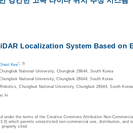
기반 강건한 고속 라이다 위치 추정 시스템
iDAR Localization System Based on E
,
*
3)
Cheol Kee
 Chungbuk National University, Chungbuk 28644, South Korea
 Chungbuk National University, Chungbuk 28644, South Korea
 Robotics, Chungbuk National University, Chungbuk 28644, South Korea
c.kr
ted under the terms of the Creative Commons Attribution Non-Commercia
/3.0
) which permits unrestricted non-commercial use, distribution, and r
 properly cited.