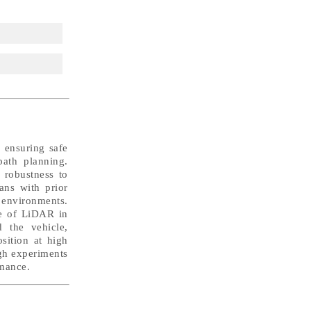
n ensuring safe
path planning.
 robustness to
ans with prior
 environments.
te of LiDAR in
 the vehicle,
sition at high
ugh experiments
rmance.