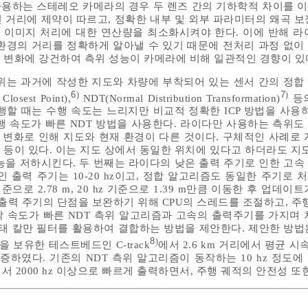
사용하는 스테레오 카메라의 경우 두 렌즈 간의 기하학적 차이를 
 거리에 제약이 따르고, 정확한 내부 및 외부 파라미터의 왜곡 보
이미지 처리에 대한 연산량을 최소화시켜야 한다. 이에 반해 라
환경의 거리를 정확하게 알아낼 수 있기 때문에 전처리 과정 없이
도 변화에 강건하여 측위 성능이 카메라에 비해 일관적인 경향이 있
위는 과거에 작성한 지도와 차량에 부착되어 있는 센서 간의 정합
6
7
)
)
osest Point),
NDT(Normal Distribution Transformation)
등의
행할 때는 수행 속도는 느리지만 비교적 정확한 ICP 방법을 사용하
행 속도가 빠른 NDT 방법을 사용한다. 라이다만 사용하는 측위도
간 변화로 인해 지도와 현재 환경이 다른 것이다. 구체적인 사례로 
화 등이 있다. 이는 지도 상에서 동일한 위치에 있다고 하더라도 지
능을 저하시킨다. 두 번째는 라이다의 낮은 출력 주기로 인한 고속
 출력 주기는 10-20 hz이고, 정합 알고리즘도 동일한 주기로 
기준으로 2.78 m, 20 hz 기준으로 1.39 m만큼 이동한 후 업데
출력 주기의 단점을 보완하기 위해 CPU의 스레드를 조절하고, 주행
 속도가 빠른 NDT 측위 알고리즘과 고속의 출력주기를 가지며 
 상태 칼만 필터를 활용하여 결합하는 방법을 제안한다. 제안한 방법
8
)
보유한 테스트베드인 C-track
에서 2.6 km 거리에서 평균 시속 2
 검증하였다. 기존의 NDT 측위 알고리즘이 동작하는 10 hz 정도
 2000 hz 이상으로 빠르게 출력하면서, 주행 궤적의 안전성 또