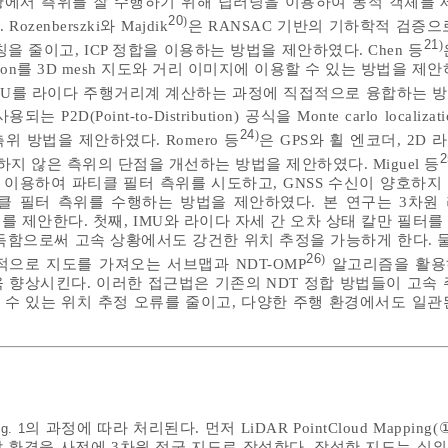
상황에서 측위를 잘 수행하기 위해 딥러닝을 이용하여 동적 객체를 제
20
)
enberszki와 Majdik
은 RANSAC 기반의 기하학적 검증으
21
)
 줄이고, ICP 정합을 이용하는 방법을 제안하였다. Chen 등
lization를 3D mesh 지도와 거리 이미지에 이용할 수 있는 방법을 제안
IMU를 라이다 주행거리계 계산하는 과정에 직접적으로 융합하는 
 P2D(Point-to-Distribution) 공식을 Monte carlo locali
24
)
 방법을 제안하였다. Romero 등
은 GPS와 휠 엔코더, 2D
2
지 않은 측위의 단점을 개선하는 방법을 제안하였다. Miguel 등
를 이용하여 파티클 필터 측위를 시도하고, GNSS 수신이 양호하지
클 필터 측위를 수행하는 방법을 제안하였다. 본 연구는 3차원
여를 제안한다. 첫째, IMU와 라이다 자세 간 오차 상태 칼만 필터
득함으로써 고속 상황에서도 강건한 위치 추정을 가능하게 한다. 둘째
26
)
으로 지도를 가져오는 서브맵과 NDT-OMP
알고리즘을 활용
 향상시킨다. 이러한 접근법은 기존의 NDT 정합 방법들이 고속 
수 있는 위치 추정 오류를 줄이고, 다양한 주행 환경에서도 일관
의 과정에 따라 처리된다. 먼저 LiDAR PointCloud Mapping
ig. 1
할 환경을 사전에 3차원 점군 지도로 작성한다. 작성한 지도는 실