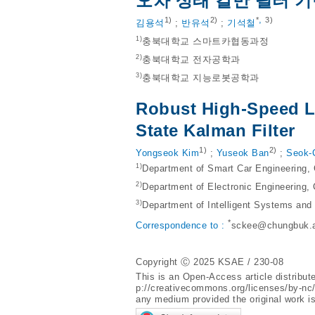
오차 상태 칼만 필터 
,
1)
2)
*
3)
김용석
;
반유석
;
기석철
1)
충북대학교 스마트카협동과정
2)
충북대학교 전자공학과
3)
충북대학교 지능로봇공학과
Robust High-Speed L
State Kalman Filter
1)
2)
Yongseok Kim
;
Yuseok Ban
;
Seok-
1)
Department of Smart Car Engineering,
2)
Department of Electronic Engineering,
3)
Department of Intelligent Systems and
*
Correspondence to :
sckee@chungbuk.a
Copyright Ⓒ 2025 KSAE / 230-08
This is an Open-Access article distribu
p://creativecommons.org/licenses/by-nc
any medium provided the original work is