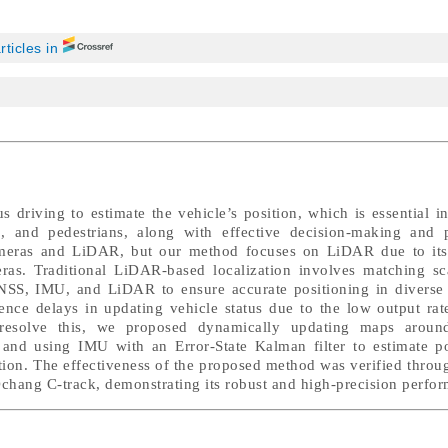
rticles in
s driving to estimate the vehicle’s position, which is essential i
es, and pedestrians, along with effective decision-making and 
cameras and LiDAR, but our method focuses on LiDAR due to its
as. Traditional LiDAR-based localization involves matching sc
NSS, IMU, and LiDAR to ensure accurate positioning in diverse
nce delays in updating vehicle status due to the low output ra
 resolve this, we proposed dynamically updating maps around
and using IMU with an Error-State Kalman filter to estimate po
tion. The effectiveness of the proposed method was verified thro
chang C-track, demonstrating its robust and high-precision perfo