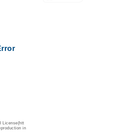
rror
l License(
htt
eproduction in